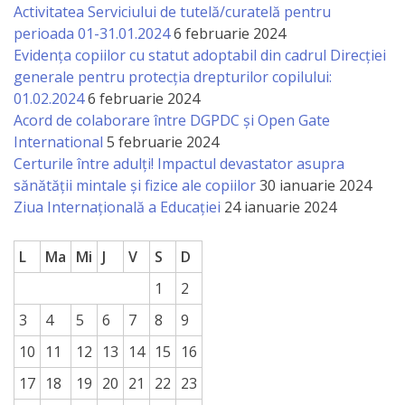
națională
Activitatea Serviciului de tutelă/curatelă pentru
perioada 01-31.01.2024
6 februarie 2024
Acte
Evidența copiilor cu statut adoptabil din cadrul Direcției
interne
generale pentru protecția drepturilor copilului:
01.02.2024
6 februarie 2024
Acord de colaborare între DGPDC și Open Gate
Media
International
5 februarie 2024
Certurile între adulți! Impactul devastator asupra
Comunicate
sănătății mintale și fizice ale copiilor
30 ianuarie 2024
de
Ziua Internațională a Educației
24 ianuarie 2024
presă
L
Ma
Mi
J
V
S
D
Informații
1
2
utile
3
4
5
6
7
8
9
10
11
12
13
14
15
16
Versiunea
17
18
19
20
21
22
23
veche