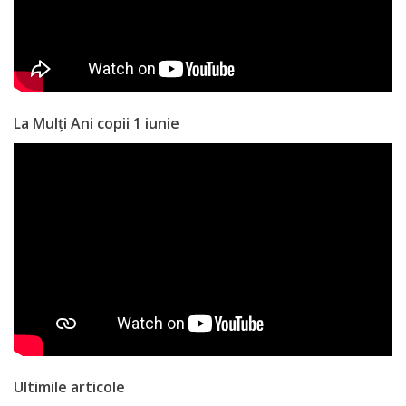
Anticorupție
Știri
și
La Mulți Ani copii 1 iunie
Evenimente
Acte
și
regulamente
Legislație
internațională
Legislație
Ultimile articole