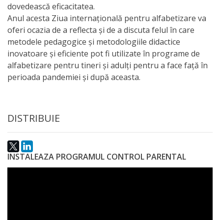
dovedească eficacitatea.
activitate
Anul acesta Ziua internaţională pentru alfabetizare va
oferi ocazia de a reflecta şi de a discuta felul în care
Transparență
metodele pedagogice şi metodologiile didactice
inovatoare şi eficiente pot fi utilizate în programe de
Achiziții
alfabetizare pentru tineri şi adulţi pentru a face faţă în
perioada pandemiei şi după aceasta.
publice
Invitații
DISTRIBUIE
de
participare
INSTALEAZA PROGRAMUL CONTROL PARENTAL
Planuri
de
achiziții