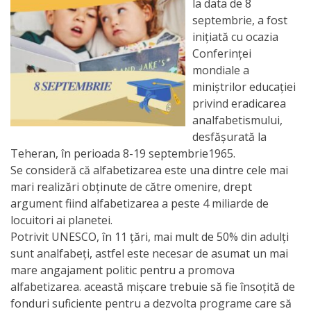
Orarul
la data de 8
septembrie, a fost
audienței
iniţiată cu ocazia
Conferinţei
Managementul
mondiale a
instituției
miniştrilor educaţiei
privind eradicarea
analfabetismului,
Planuri
desfăşurată la
de
Teheran, în perioada 8-19 septembrie1965.
Se consideră că alfabetizarea este una dintre cele mai
activitate
mari realizări obţinute de către omenire, drept
argument fiind alfabetizarea a peste 4 miliarde de
Parteneriate
locuitori ai planetei.
Potrivit UNESCO, în 11 ţări, mai mult de 50% din adulţi
Proiecte
sunt analfabeţi, astfel este necesar de asumat un mai
mare angajament politic pentru a promova
Rapoarte
alfabetizarea. această mişcare trebuie să fie însoţită de
fonduri suficiente pentru a dezvolta programe care să
de