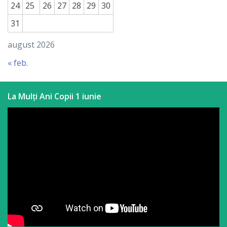
24
25
26
27
28
29
30
a
31
paginii
august 2026
web
« feb.
Contacte
La Mulți Ani Copii 1 iunie