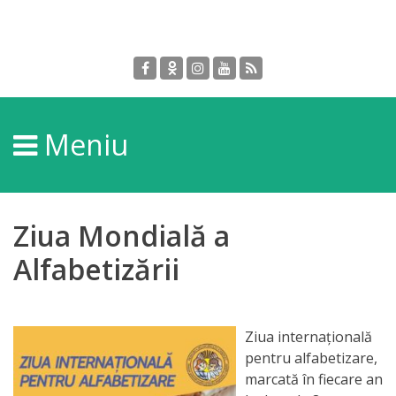
Despre
DGPDC
Meniu
Informații
despre
DGPDC
Ziua Mondială a
Subdiviziuni/Servicii
Alfabetizării
Structura
Ziua internaţională
Strategia
pentru alfabetizare,
marcată în fiecare an