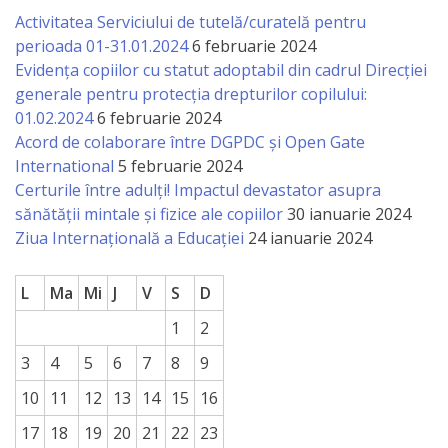
Anticorupție
Activitatea Serviciului de tutelă/curatelă pentru
perioada 01-31.01.2024
6 februarie 2024
Evidența copiilor cu statut adoptabil din cadrul Direcției
Știri
generale pentru protecția drepturilor copilului:
și
01.02.2024
6 februarie 2024
Acord de colaborare între DGPDC și Open Gate
Evenimente
International
5 februarie 2024
Certurile între adulți! Impactul devastator asupra
Acte
sănătății mintale și fizice ale copiilor
30 ianuarie 2024
și
Ziua Internațională a Educației
24 ianuarie 2024
regulamente
L
Ma
Mi
J
V
S
D
Legislație
1
2
internațională
3
4
5
6
7
8
9
10
11
12
13
14
15
16
Legislație
17
18
19
20
21
22
23