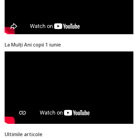
activitate
Transparență
Achiziții
La Mulți Ani copii 1 iunie
publice
Invitații
de
participare
Planuri
de
achiziții
Ultimile articole