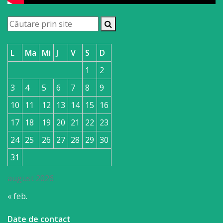
a
paginii
web
L
Ma
Mi
J
V
S
D
1
2
Contacte
3
4
5
6
7
8
9
10
11
12
13
14
15
16
17
18
19
20
21
22
23
24
25
26
27
28
29
30
31
august 2026
« feb.
Date de contact