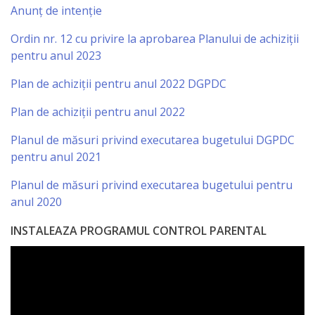
Orarul
Anunț de intenție
audienței
Ordin nr. 12 cu privire la aprobarea Planului de achiziții
pentru anul 2023
Managementul
Plan de achiziții pentru anul 2022 DGPDC
instituției
Plan de achiziții pentru anul 2022
Planuri
Planul de măsuri privind executarea bugetului DGPDC
de
pentru anul 2021
activitate
Planul de măsuri privind executarea bugetului pentru
anul 2020
Parteneriate
INSTALEAZA PROGRAMUL CONTROL PARENTAL
Proiecte
Rapoarte
de