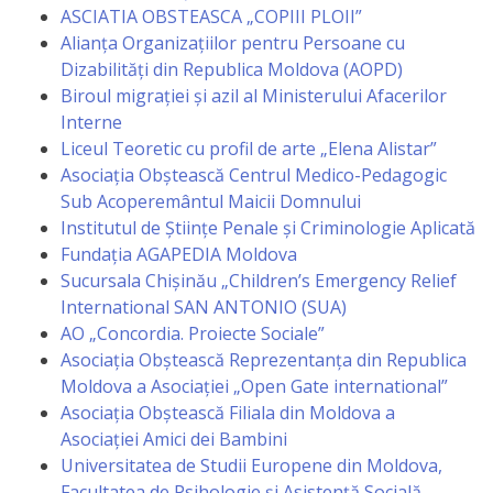
Orarul
ASCIATIA OBSTEASCA „COPIII PLOII”
audienței
Alianța Organizațiilor pentru Persoane cu
Dizabilități din Republica Moldova (AOPD)
Biroul migrației și azil al Ministerului Afacerilor
Managementul
Interne
instituției
Liceul Teoretic cu profil de arte „Elena Alistar”
Asociația Obștească Centrul Medico-Pedagogic
Planuri
Sub Acoperemântul Maicii Domnului
Institutul de Științe Penale și Criminologie Aplicată
de
Fundația AGAPEDIA Moldova
activitate
Sucursala Chișinău „Children’s Emergency Relief
International SAN ANTONIO (SUA)
Parteneriate
AO „Concordia. Proiecte Sociale”
Asociația Obștească Reprezentanța din Republica
Moldova a Asociației „Open Gate international”
Proiecte
Asociația Obștească Filiala din Moldova a
Asociației Amici dei Bambini
Rapoarte
Universitatea de Studii Europene din Moldova,
de
Facultatea de Psihologie și Asistență Socială