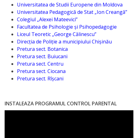
națională
Universitatea de Studii Europene din Moldova
Universitatea Pedagogică de Stat „Ion Creangă”
Acte
Colegiul „Alexei Mateevici”
interne
Facultatea de Psihologie și Psihopedagogie
Liceul Teoretic „George Călinescu”
Direcția de Poliție a municipiului Chișinău
Media
Pretura sect. Botanica
Pretura sect. Buiucani
Comunicate
Pretura sect. Centru
de
Pretura sect. Ciocana
Pretura sect. Rîşcani
presă
Informații
INSTALEAZA PROGRAMUL CONTROL PARENTAL
utile
Versiunea
veche