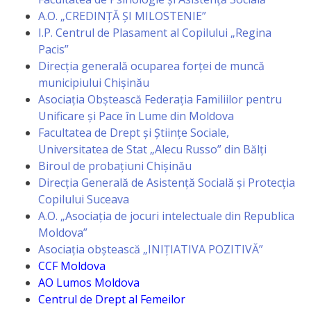
A.O. „CREDINȚĂ ȘI MILOSTENIE”
activitate
I.P. Centrul de Plasament al Copilului „Regina
Pacis”
Transparență
Direcția generală ocuparea forței de muncă
municipiului Chișinău
Achiziții
Asociația Obștească Federația Familiilor pentru
Unificare și Pace în Lume din Moldova
publice
Facultatea de Drept și Științe Sociale,
Universitatea de Stat „Alecu Russo” din Bălți
Invitații
Biroul de probațiuni Chișinău
de
Direcția Generală de Asistență Socială și Protecția
Copilului Suceava
participare
A.O. „Asociația de jocuri intelectuale din Republica
Moldova”
Planuri
Asociația obștească „INIȚIATIVA POZITIVĂ”
de
CCF Moldova
AO Lumos Moldova
achiziții
Centrul de Drept al Femeilor