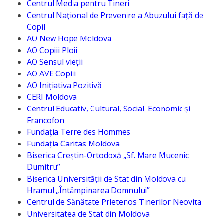
Centrul Media pentru Tineri
Anticorupție
Centrul Naţional de Prevenire a Abuzului faţă de
Copil
Știri
AO New Hope Moldova
AO Copiii Ploii
și
AO Sensul vieții
Evenimente
AO AVE Copiii
AO Inițiativa Pozitivă
Acte
CERI Moldova
Centrul Educativ, Cultural, Social, Economic și
și
Francofon
regulamente
Fundația Terre des Hommes
Fundația Caritas Moldova
Biserica Creștin-Ortodoxă „Sf. Mare Mucenic
Legislație
Dumitru”
internațională
Biserica Universității de Stat din Moldova cu
Hramul „Întâmpinarea Domnului”
Legislație
Centrul de Sănătate Prietenos Tinerilor Neovita
Universitatea de Stat din Moldova