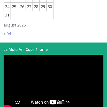
24
25
26
27
28
29
30
31
august 2026
« feb.
La Mulți Ani Copii 1 iunie