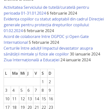
Activitatea Serviciului de tutelă/curatelă pentru
perioada 01-31.01.2024
6 februarie 2024
Evidența copiilor cu statut adoptabil din cadrul Direcției
generale pentru protecția drepturilor copilului:
01.02.2024
6 februarie 2024
Acord de colaborare între DGPDC și Open Gate
International
5 februarie 2024
Certurile între adulți! Impactul devastator asupra
sănătății mintale și fizice ale copiilor
30 ianuarie 2024
Ziua Internațională a Educației
24 ianuarie 2024
L
Ma
Mi
J
V
S
D
1
2
3
4
5
6
7
8
9
10
11
12
13
14
15
16
17
18
19
20
21
22
23