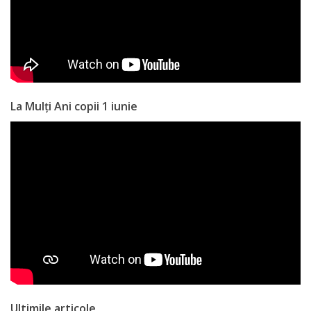
a
paginii
web
Contacte
La Mulți Ani copii 1 iunie
Ultimile articole