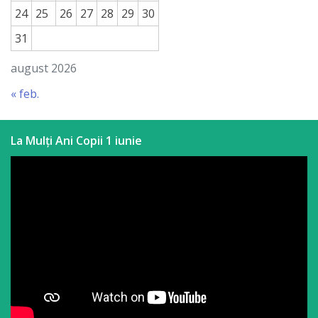
24
25
26
27
28
29
30
31
august 2026
« feb.
La Mulți Ani Copii 1 iunie