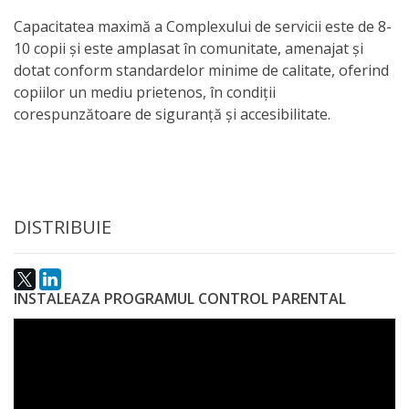
Anticorupție
Capacitatea maximă a Complexului de servicii este de 8-
10 copii și este amplasat în comunitate, amenajat și
Știri
dotat conform standardelor minime de calitate, oferind
copiilor un mediu prietenos, în condiții
și
corespunzătoare de siguranță și accesibilitate.
Evenimente
Acte
și
DISTRIBUIE
regulamente
Legislație
INSTALEAZA PROGRAMUL CONTROL PARENTAL
internațională
Legislație