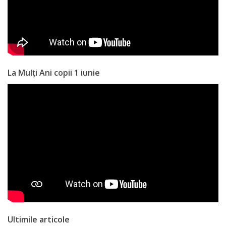
națională
Acte
interne
Media
La Mulți Ani copii 1 iunie
Comunicate
de
presă
Informații
utile
Versiunea
Ultimile articole
veche