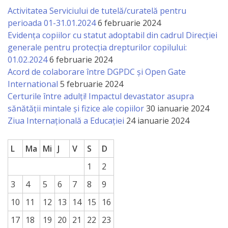
Activitatea Serviciului de tutelă/curatelă pentru
a
perioada 01-31.01.2024
6 februarie 2024
paginii
Evidența copiilor cu statut adoptabil din cadrul Direcției
generale pentru protecția drepturilor copilului:
web
01.02.2024
6 februarie 2024
Acord de colaborare între DGPDC și Open Gate
Contacte
International
5 februarie 2024
Certurile între adulți! Impactul devastator asupra
sănătății mintale și fizice ale copiilor
30 ianuarie 2024
Ziua Internațională a Educației
24 ianuarie 2024
L
Ma
Mi
J
V
S
D
1
2
3
4
5
6
7
8
9
10
11
12
13
14
15
16
17
18
19
20
21
22
23