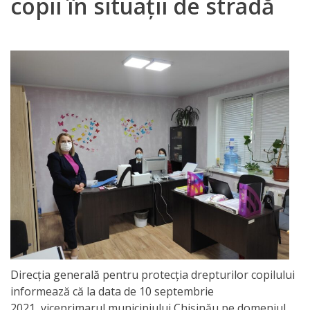
copii în situații de stradă
Orarul
audienței
Managementul
instituției
Planuri
de
activitate
Parteneriate
Proiecte
Direcția generală pentru protecția drepturilor copilului
Rapoarte
informează că la data de 10 septembrie
de
2021, viceprimarul municipiului Chișinău pe domeniul