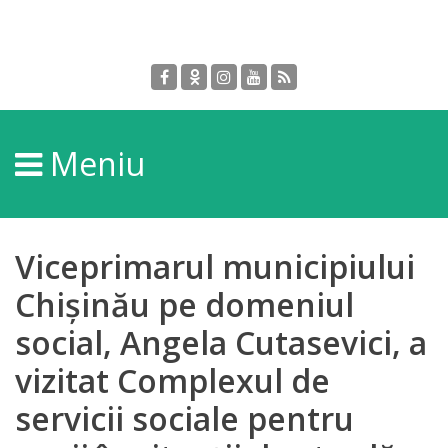
Despre
DGPDC
Meniu
Informații
despre
DGPDC
Viceprimarul municipiului
Subdiviziuni/Servicii
Chișinău pe domeniul
social, Angela Cutasevici, a
Structura
vizitat Complexul de
Strategia
servicii sociale pentru