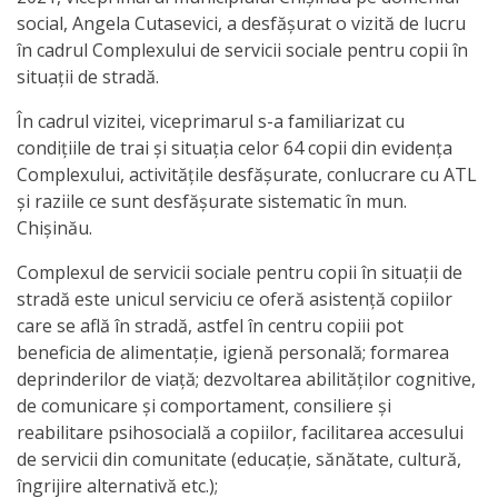
social, Angela Cutasevici, a desfășurat o vizită de lucru
activitate
în cadrul Complexului de servicii sociale pentru copii în
situații de stradă.
Transparență
În cadrul vizitei, viceprimarul s-a familiarizat cu
Achiziții
condițiile de trai și situația celor 64 copii din evidența
Complexului, activitățile desfășurate, conlucrare cu ATL
publice
și raziile ce sunt desfășurate sistematic în mun.
Chișinău.
Invitații
Complexul de servicii sociale pentru copii în situații de
de
stradă este unicul serviciu ce oferă asistență copiilor
participare
care se află în stradă, astfel în centru copiii pot
beneficia de alimentație, igienă personală; formarea
deprinderilor de viață; dezvoltarea abilităților cognitive,
Planuri
de comunicare și comportament, consiliere și
de
reabilitare psihosocială a copiilor, facilitarea accesului
de servicii din comunitate (educație, sănătate, cultură,
achiziții
îngrijire alternativă etc.);