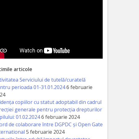
timile articole
tivitatea Serviciului de tutelă/curatelă
ntru perioada 01-31.01.2024
6 februarie
24
idența copiilor cu statut adoptabil din cadrul
recției generale pentru protecția drepturilor
pilului: 01.02.2024
6 februarie 2024
ord de colaborare între DGPDC și Open Gate
ternational
5 februarie 2024