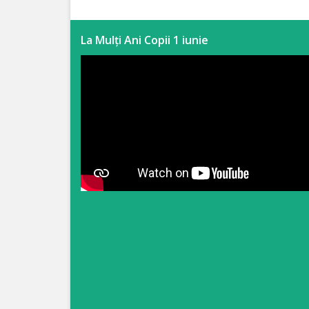
Anticorupție
La Mulți Ani Copii 1 iunie
Știri
și
Evenimente
Acte
și
regulamente
Legislație
internațională
Legislație