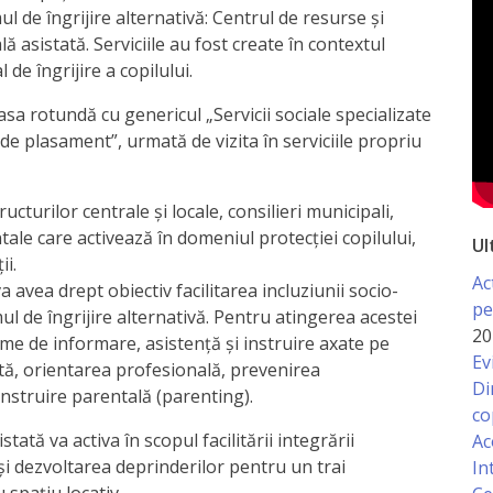
emul de îngrijire alternativă: Centrul de resurse și
lă asistată. Serviciile au fost create în contextul
de îngrijire a copilului.
sa rotundă cu genericul „Servicii sociale specializate
le de plasament”, urmată de vizita în serviciile propriu
cturilor centrale și locale, consilieri municipali,
le care activează în domeniul protecției copilului,
Ul
ii.
Ac
 avea drept obiectiv facilitarea incluziunii socio-
pe
ul de îngrijire alternativă. Pentru atingerea acestei
20
ame de informare, asistență și instruire axate pe
Ev
ă, orientarea profesională, prevenirea
Di
nstruire parentală (parenting).
co
tată va activa în scopul facilitării integrării
Ac
 și dezvoltarea deprinderilor pentru un trai
In