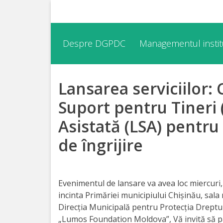
Despre
Despre DGPDC
Managementul institu
DGPDC
Lansarea serviciilor: 
Informații
despre
Suport pentru Tineri 
DGPDC
Asistată (LSA) pentru 
de îngrijire
Subdiviziuni/Servicii
Structura
Evenimentul de lansare va avea loc miercuri,
incinta Primăriei municipiului Chișinău, sala 
Strategia
Direcția Municipală pentru Protecția Dreptur
„Lumos Foundation Moldova”, Vă invită să par