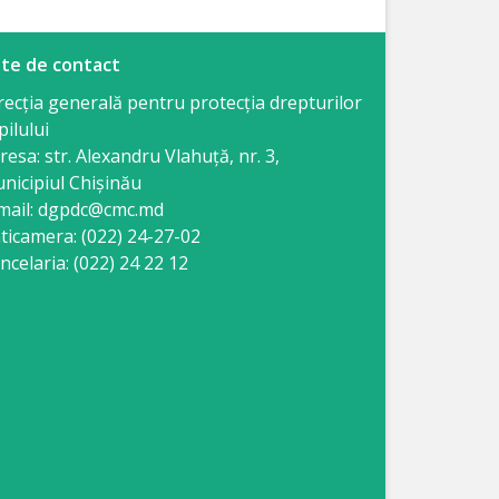
te de contact
recția generală pentru protecția drepturilor
pilului
resa: str. Alexandru Vlahuţă, nr. 3,
nicipiul Chişinău
mail: dgpdc@cmc.md
ticamera: (022) 24-27-02
ncelaria: (022) 24 22 12