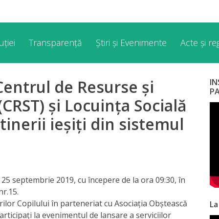
ției
Transparență
Știri și Evenimente
Acte și r
Centrul de Resurse și
I
P
(CRST) și Locuința Socială
tinerii ieșiți din sistemul
 25 septembrie 2019, cu începere de la ora 09:30, în
nr.15.
ilor Copilului în parteneriat cu Asociaţia Obştească
La
ticipați la evenimentul de lansare a serviciilor