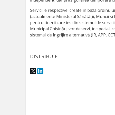
independent, dar și asigurarea temporară cu 
activitate
Serviciile respective, create în baza ordinului
(actualmente Ministerul Sănătății, Muncii și Pr
Transparență
pentru tinerii care ies din sistemul de servici
Municipal Chișinău, vor deservi, în special, cop
Achiziții
sistemul de îngrijire alternativă (IR, APP, CCT
publice
DISTRIBUIE
Invitații
de
participare
Planuri
de
achiziții