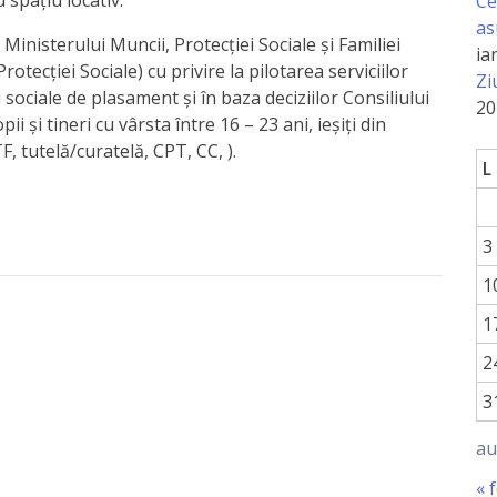
spațiu locativ.
Ce
as
 Ministerului Muncii, Protecției Sociale și Familiei
ia
otecției Sociale) cu privire la pilotarea serviciilor
Zi
i sociale de plasament și în baza deciziilor Consiliului
20
ii și tineri cu vârsta între 16 – 23 ani, ieșiți din
F, tutelă/curatelă, CPT, CC, ).
L
3
1
1
2
3
au
« 