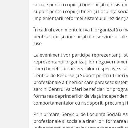
Orarul
sociale pentru copiii și tinerii ieșiți din sist
audienței
suport pentru copii și tineri și Locuință socia
implementării reformei sistemului rezidenţial 
Managementul
În cadrul evenimentului va fi organizată o ma
instituției
pentru copii și tineri ieșiți din servicii socia
zise.
Planuri
La eveniment vor participa reprezentanții stru
de
reprezentanții organizațiilor neguvernamenta
tineri beneficiari ai serviciilor respective și alț
activitate
Centrul de Resurse și Suport pentru Tineri va
profesionale a tinerilor care părăsesc sistem
Parteneriate
sarcini Centrul va oferi beneficiarilor progr
formarea deprinderilor de viață independent
Proiecte
comportamentelor cu risc sporit, precum și i
Prin urmare, Serviciul de Locuința Socială Asis
Rapoarte
profesionale și sociale a tinerilor, formarea
de