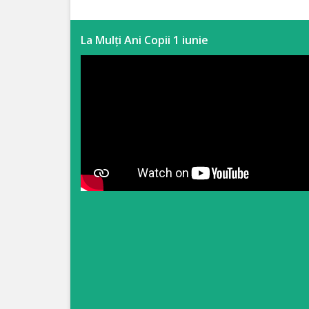
Anticorupție
La Mulți Ani Copii 1 iunie
Știri
și
Evenimente
Acte
și
regulamente
Legislație
internațională
Legislație