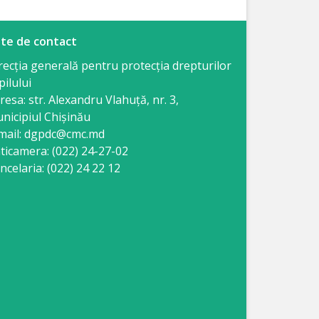
te de contact
recția generală pentru protecția drepturilor
pilului
resa: str. Alexandru Vlahuţă, nr. 3,
nicipiul Chişinău
mail: dgpdc@cmc.md
ticamera: (022) 24-27-02
ncelaria: (022) 24 22 12