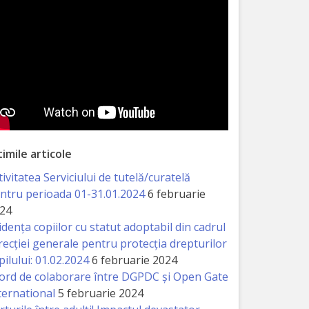
timile articole
tivitatea Serviciului de tutelă/curatelă
ntru perioada 01-31.01.2024
6 februarie
24
idența copiilor cu statut adoptabil din cadrul
recției generale pentru protecția drepturilor
pilului: 01.02.2024
6 februarie 2024
ord de colaborare între DGPDC și Open Gate
ternational
5 februarie 2024