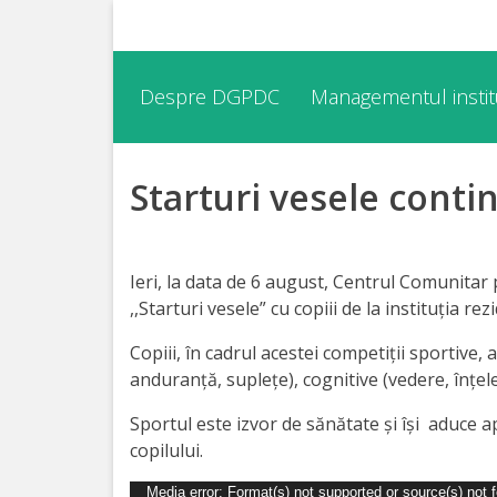
Despre
Despre DGPDC
Managementul institu
DGPDC
Starturi vesele conti
Informații
despre
DGPDC
Ieri, la data de 6 august, Centrul Comunitar
,,Starturi vesele” cu copiii de la instituția re
Subdiviziuni/Servicii
Copiii, în cadrul acestei competiții sportive,
anduranță, suplețe), cognitive (vedere, înțeleg
Structura
Sportul este izvor de sănătate și își aduce
Strategia
copilului.
Player
Media error: Format(s) not supported or source(s) not 