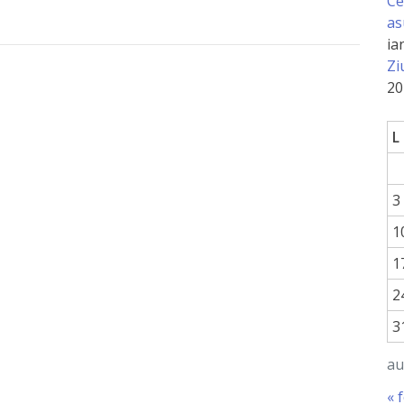
Ce
as
ia
Zi
20
L
3
1
1
2
3
au
« 