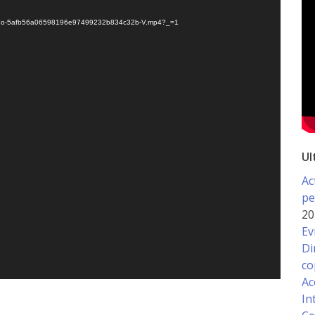
8/video-5afb56a06598196e97499232b834c32b-V.mp4?_=1
Ul
Ac
pe
20
Ev
Di
co
Ac
In