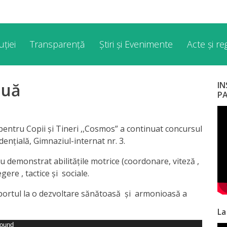
ției
Transparență
Știri și Evenimente
Acte și r
nuă
I
P
 pentru Copii și Tineri ,,Cosmos” a continuat concursul
zidențială, Gimnaziul-internat nr. 3.
 au demonstrat abilitățile motrice (coordonare, viteză ,
ere , tactice și sociale.
 aportul la o dezvoltare sănătoasă și armonioasă a
La
found