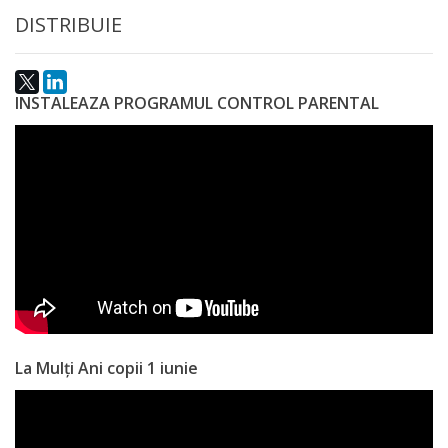
națională
DISTRIBUIE
Acte
interne
INSTALEAZA PROGRAMUL CONTROL PARENTAL
Media
Comunicate
de
presă
Informații
utile
La Mulți Ani copii 1 iunie
Versiunea
veche