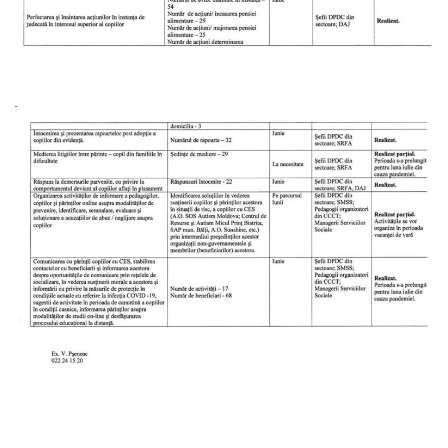
Anticorupție
Știri
și
Evenimente
Acte
și
regulamente
Legislație
internațională
Legislație