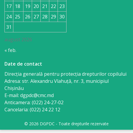
17
18
19
20
21
22
23
24
25
26
27
28
29
30
31
august 2026
« feb.
Date de contact
Direcția generală pentru protecția drepturilor copilului
Adresa: str. Alexandru Vlahuţă, nr. 3, municipiul
Chişinău
E-mail: dgpdc@cmc.md
Anticamera: (022) 24-27-02
Cancelaria: (022) 24 22 12
© 2026 DGPDC - Toate drepturile rezervate