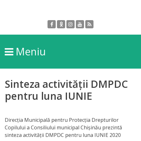
Despre
DGPDC
Meniu
Informații
despre
DGPDC
Sinteza activității DMPDC
Subdiviziuni/Servicii
pentru luna IUNIE
Structura
Direcţia Municipală pentru Protecţia Drepturilor
Strategia
Copilului a Consiliului municipal Chișinău prezintă
sinteza activității DMPDC pentru luna IUNIE 2020