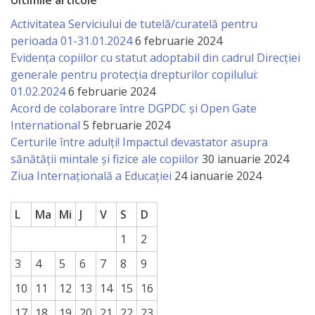
Ultimile articole
activitate
Activitatea Serviciului de tutelă/curatelă pentru
perioada 01-31.01.2024
6 februarie 2024
Transparență
Evidența copiilor cu statut adoptabil din cadrul Direcției
generale pentru protecția drepturilor copilului:
01.02.2024
6 februarie 2024
Achiziții
Acord de colaborare între DGPDC și Open Gate
publice
International
5 februarie 2024
Certurile între adulți! Impactul devastator asupra
Invitații
sănătății mintale și fizice ale copiilor
30 ianuarie 2024
Ziua Internațională a Educației
24 ianuarie 2024
de
participare
L
Ma
Mi
J
V
S
D
1
2
Planuri
3
4
5
6
7
8
9
de
10
11
12
13
14
15
16
achiziții
17
18
19
20
21
22
23