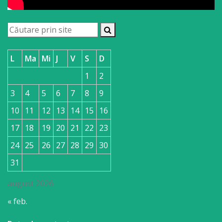
națională
Acte
interne
L
Ma
Mi
J
V
S
D
Media
1
2
Comunicate
3
4
5
6
7
8
9
10
11
12
13
14
15
16
de
17
18
19
20
21
22
23
presă
24
25
26
27
28
29
30
Informații
31
utile
august 2026
Versiunea
« feb.
veche