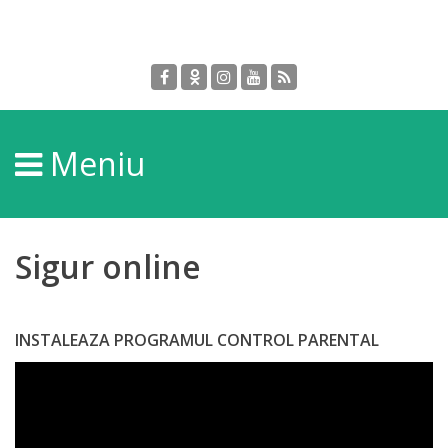
Despre
DGPDC
Meniu
Informații
despre
DGPDC
Sigur online
Subdiviziuni/Servicii
INSTALEAZA PROGRAMUL CONTROL PARENTAL
Structura
Strategia