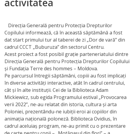
activitatea
Orarul
audienței
Direcția Generală pentru Protecția Drepturilor
Managementul
Copilului informează, că în această săptămână a fost
instituției
dat start primului tur al taberei de zi „Dor de vară” din
cadrul CCCT „Buburuza” din sectorul Centru.
Planuri
Acest proiect a fost posibil grație parteneriatului dintre
Direcţia Generală pentru Protecţia Drepturilor Copilului
de
și Fundația Terre des hommes – Moldova.
activitate
Pe parcursul întregii săptămâni, copiii au fost implicați
în diverse activități interactive, atât în cadrul centrului,
Parteneriate
cât și în alte instituții. Cei de la Biblioteca Adam
Mickiewicz, sub egida Programului estival „Provocarea
verii 2022”, ne-au relatat din istoria, cultura și arta
Proiecte
Poloniei, prezentându-ne iubiții eroi ai copiilor din
animația națională poloneză. Biblioteca Ovidius, în
Rapoarte
cadrul aceluiaș program, ne-au primit cu o prezentare
de
de carte pentru copii – „Motănașul din flori” – a