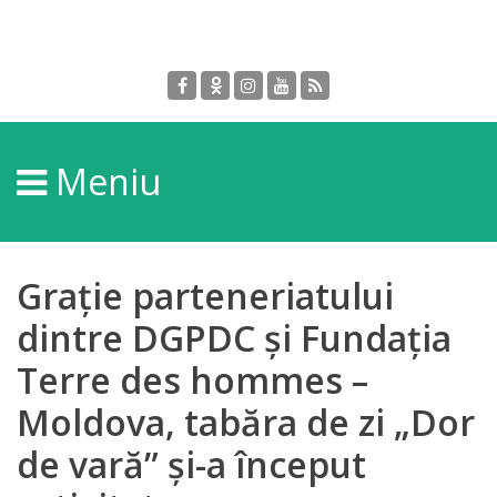
Despre
DGPDC
Meniu
Informații
despre
DGPDC
Grație parteneriatului
Subdiviziuni/Servicii
dintre DGPDC și Fundația
Terre des hommes –
Structura
Moldova, tabăra de zi „Dor
Strategia
de vară” și-a început