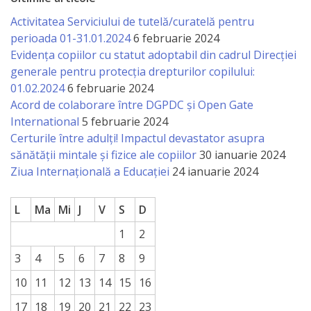
a
Activitatea Serviciului de tutelă/curatelă pentru
perioada 01-31.01.2024
6 februarie 2024
paginii
Evidența copiilor cu statut adoptabil din cadrul Direcției
web
generale pentru protecția drepturilor copilului:
01.02.2024
6 februarie 2024
Contacte
Acord de colaborare între DGPDC și Open Gate
International
5 februarie 2024
Certurile între adulți! Impactul devastator asupra
sănătății mintale și fizice ale copiilor
30 ianuarie 2024
Ziua Internațională a Educației
24 ianuarie 2024
L
Ma
Mi
J
V
S
D
1
2
3
4
5
6
7
8
9
10
11
12
13
14
15
16
17
18
19
20
21
22
23