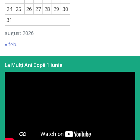
24
25
26
27
28
29
30
31
august 2026
« feb.
La Mulți Ani Copii 1 iunie