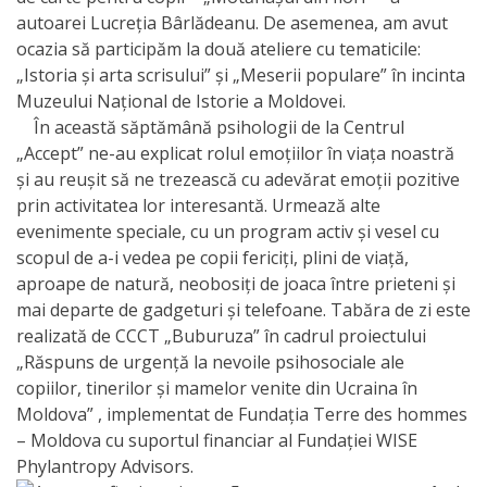
autoarei Lucreția Bârlădeanu. De asemenea, am avut
activitate
ocazia să participăm la două ateliere cu tematicile:
„Istoria și arta scrisului” și „Meserii populare” în incinta
Transparență
Muzeului Național de Istorie a Moldovei.
În această săptămână psihologii de la Centrul
Achiziții
„Accept” ne-au explicat rolul emoțiilor în viața noastră
și au reușit să ne trezească cu adevărat emoții pozitive
publice
prin activitatea lor interesantă. Urmează alte
evenimente speciale, cu un program activ și vesel cu
Invitații
scopul de a-i vedea pe copii fericiți, plini de viață,
de
aproape de natură, neobosiți de joaca între prieteni și
mai departe de gadgeturi și telefoane. Tabăra de zi este
participare
realizată de CCCT „Buburuza” în cadrul proiectului
„Răspuns de urgență la nevoile psihosociale ale
Planuri
copiilor, tinerilor și mamelor venite din Ucraina în
de
Moldova” , implementat de Fundația Terre des hommes
– Moldova cu suportul financiar al Fundației WISE
achiziții
Phylantropy Advisors.