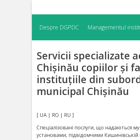
Despre
Despre DGPDC
Managementul institu
DGPDC
Servicii specializate
Informații
despre
Chișinău copiilor și f
DGPDC
instituțiile din subor
municipal Chișinău
Subdiviziuni/Servicii
Structura
[ UA | RO | RU ]
Strategia
Спеціалізовані послуги, що надаються мун
установами, підвідомчими Кишинівській 