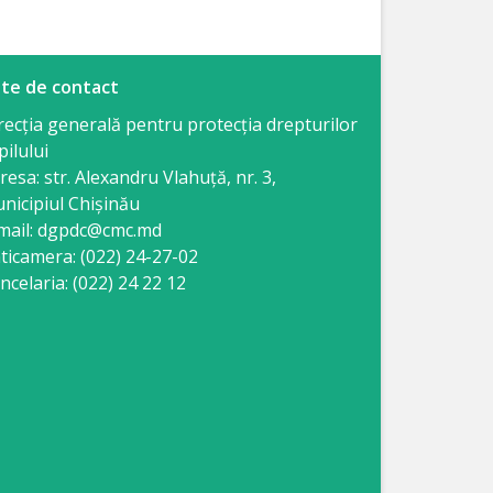
te de contact
recția generală pentru protecția drepturilor
pilului
resa: str. Alexandru Vlahuţă, nr. 3,
nicipiul Chişinău
mail: dgpdc@cmc.md
ticamera: (022) 24-27-02
ncelaria: (022) 24 22 12