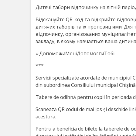
Orarul
Дитячі табори відпочинку на літній періо
audienței
Відскануйте QR-код та відкрийте відпові
Managementul
дитячих таборів та їх пропозиціями. Для
відпочинку, організованих муніципаліте
instituției
закладу, в якому навчається ваша дитина
Planuri
#ДопоможиМеніДопомогтиТобі
de
***
activitate
Servicii specializate acordate de municipiul Ch
din subordinea Consiliului municipal Chișină
Parteneriate
Tabere de odihnă pentru copii în perioada d
Proiecte
Scanează QR codul de mai jos și deschide linku
acestora.
Rapoarte
Pentru a beneficia de bilete la taberele de 
de