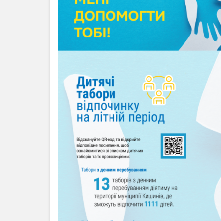
Anticorupție
Știri
și
Evenimente
Acte
și
regulamente
Legislație
internațională
Legislație