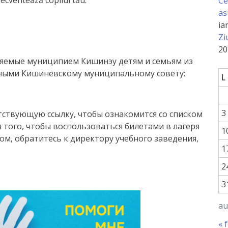
recventează copilul tău.
Ce
as
ia
Zi
20
ляемые муниципием Кишинэу детям и семьям из
ными Кишиневскому муниципальному совету:
L
3
тствующую ссылку, чтобы ознакомится со списком
я того, чтобы воспользоваться билетами в лагеря
1
м, обратитесь к директору учебного заведения,
1
2
3
au
« 