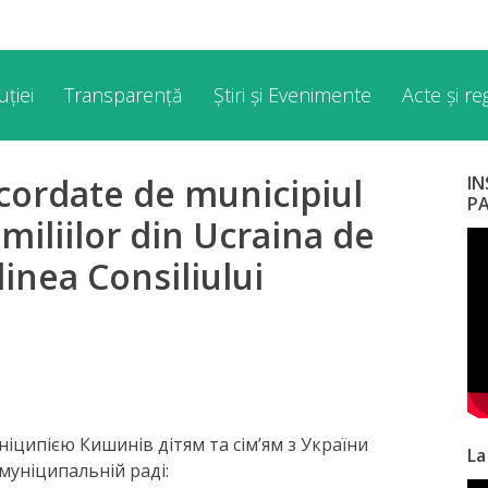
ției
Transparență
Știri și Evenimente
Acte și r
 acordate de municipiul
I
P
amiliilor din Ucraina de
dinea Consiliului
іципією Кишинів дітям та сім’ям з України
La
муніципальній раді: