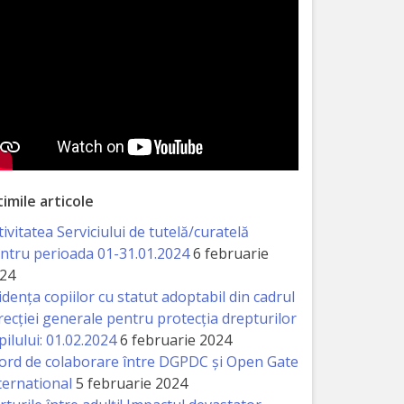
timile articole
tivitatea Serviciului de tutelă/curatelă
ntru perioada 01-31.01.2024
6 februarie
24
idența copiilor cu statut adoptabil din cadrul
recției generale pentru protecția drepturilor
pilului: 01.02.2024
6 februarie 2024
ord de colaborare între DGPDC și Open Gate
ternational
5 februarie 2024