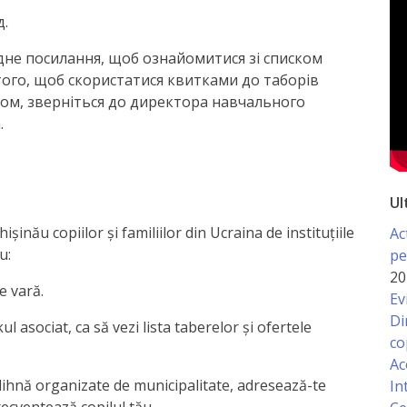
д.
дне посилання, щоб ознайомитися зі списком
 того, щоб скористатися квитками до таборів
том, зверніться до директора навчального
.
Ul
ișinău copiilor și familiilor din Ucraina de instituțiile
Ac
u:
pe
20
e vară.
Ev
Di
l asociat, ca să vezi lista taberelor și ofertele
co
Ac
odihnă organizate de municipalitate, adresează-te
In