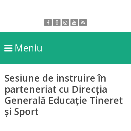
Despre
DGPDC
Meniu
Informații
despre
DGPDC
Sesiune de instruire în
Subdiviziuni/Servicii
parteneriat cu Direcția
Generală Educație Tineret
Structura
și Sport
Strategia