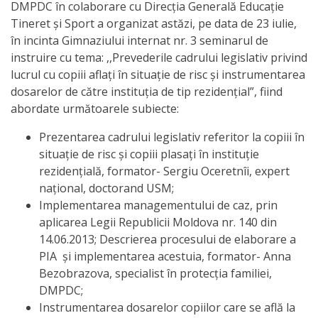
Orarul
DMPDC în colaborare cu Direcția Generală Educație
Tineret și Sport a organizat astăzi, pe data de 23 iulie,
audienței
în incinta Gimnaziului internat nr. 3 seminarul de
instruire cu tema: ,,Prevederile cadrului legislativ privind
Managementul
lucrul cu copiii aflați în situație de risc și instrumentarea
instituției
dosarelor de către instituția de tip rezidențial”, fiind
abordate următoarele subiecte:
Planuri
Prezentarea cadrului legislativ referitor la copiii în
de
situație de risc și copiii plasați în instituție
rezidențială, formator- Sergiu Oceretnîi, expert
activitate
național, doctorand USM;
Implementarea managementului de caz, prin
Parteneriate
aplicarea Legii Republicii Moldova nr. 140 din
14.06.2013; Descrierea procesului de elaborare a
Proiecte
PIA și implementarea acestuia, formator- Anna
Bezobrazova, specialist în protecția familiei,
Rapoarte
DMPDC;
Instrumentarea dosarelor copiilor care se află la
de