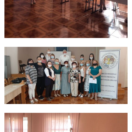
Anticorupție
Știri
și
Evenimente
Acte
și
regulamente
Legislație
internațională
Legislație