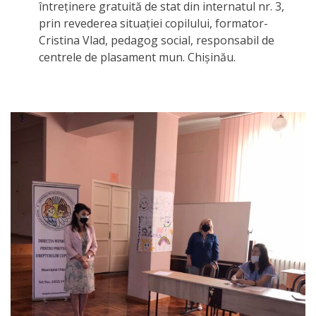
întreținere gratuită de stat din internatul nr. 3,
activitate
prin revederea situației copilului, formator-
Cristina Vlad, pedagog social, responsabil de
Transparență
centrele de plasament mun. Chișinău.
Achiziții
publice
Invitații
de
participare
Planuri
de
achiziții