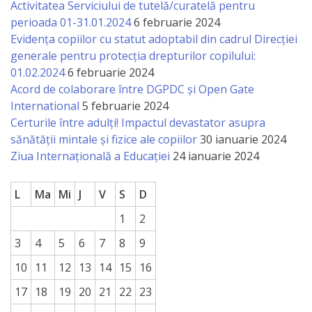
Activitatea Serviciului de tutelă/curatelă pentru
perioada 01-31.01.2024
6 februarie 2024
Evidența copiilor cu statut adoptabil din cadrul Direcției
generale pentru protecția drepturilor copilului:
01.02.2024
6 februarie 2024
Acord de colaborare între DGPDC și Open Gate
International
5 februarie 2024
Certurile între adulți! Impactul devastator asupra
sănătății mintale și fizice ale copiilor
30 ianuarie 2024
Ziua Internațională a Educației
24 ianuarie 2024
L
Ma
Mi
J
V
S
D
1
2
3
4
5
6
7
8
9
10
11
12
13
14
15
16
17
18
19
20
21
22
23