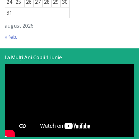
24
25
26
27
28
29
30
31
august 2026
« feb.
La Mulți Ani Copii 1 iunie