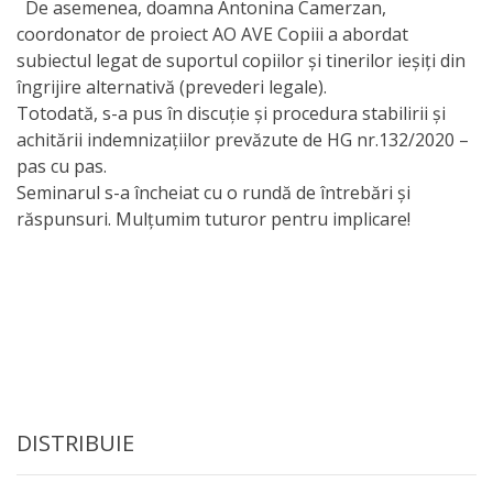
De asemenea, doamna Antonina Camerzan,
activitate
coordonator de proiect AO AVE Copiii a abordat
subiectul legat de suportul copiilor și tinerilor ieșiți din
îngrijire alternativă (prevederi legale).
Transparență
Totodată, s-a pus în discuție și procedura stabilirii și
achitării indemnizațiilor prevăzute de HG nr.132/2020 –
Achiziții
pas cu pas.
publice
Seminarul s-a încheiat cu o rundă de întrebări și
răspunsuri. Mulțumim tuturor pentru implicare!
Invitații
de
participare
Planuri
de
DISTRIBUIE
achiziții