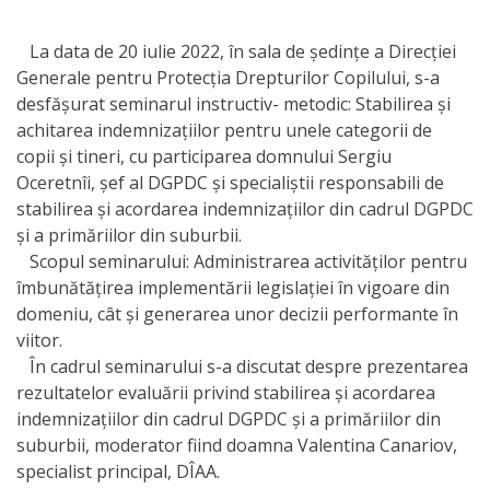
Orarul
audienței
La data de 20 iulie 2022, în sala de ședințe a Direcției
Generale pentru Protecția Drepturilor Copilului, s-a
Managementul
desfășurat seminarul instructiv- metodic: Stabilirea și
achitarea indemnizațiilor pentru unele categorii de
instituției
copii și tineri, cu participarea domnului Sergiu
Oceretnîi, șef al DGPDC și specialiștii responsabili de
Planuri
stabilirea și acordarea indemnizațiilor din cadrul DGPDC
de
și a primăriilor din suburbii.
Scopul seminarului: Administrarea activităților pentru
activitate
îmbunătățirea implementării legislației în vigoare din
domeniu, cât și generarea unor decizii performante în
Parteneriate
viitor.
În cadrul seminarului s-a discutat despre prezentarea
Proiecte
rezultatelor evaluării privind stabilirea și acordarea
indemnizațiilor din cadrul DGPDC și a primăriilor din
Rapoarte
suburbii, moderator fiind doamna Valentina Canariov,
specialist principal, DÎAA.
de