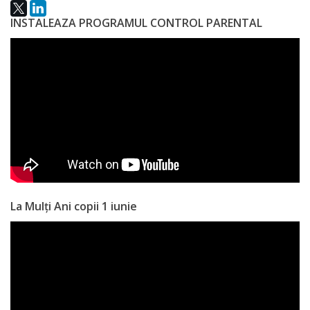
Anticorupție
INSTALEAZA PROGRAMUL CONTROL PARENTAL
Știri
și
Evenimente
Acte
și
regulamente
La Mulți Ani copii 1 iunie
Legislație
internațională
Legislație