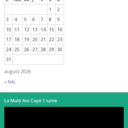
a
1
2
paginii
3
4
5
6
7
8
9
web
10
11
12
13
14
15
16
17
18
19
20
21
22
23
Contacte
24
25
26
27
28
29
30
31
august 2026
« feb.
La Mulți Ani Copii 1 iunie