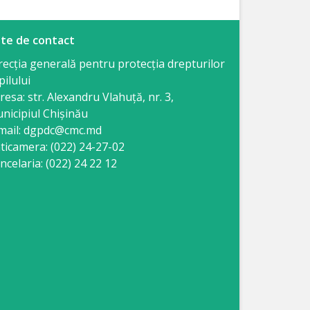
te de contact
recția generală pentru protecția drepturilor
pilului
resa: str. Alexandru Vlahuţă, nr. 3,
nicipiul Chişinău
mail: dgpdc@cmc.md
ticamera: (022) 24-27-02
ncelaria: (022) 24 22 12