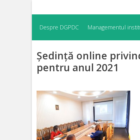
Despre
Despre DGPDC
Managementul institu
DGPDC
Ședință online privind
Informații
despre
pentru anul 2021
DGPDC
Subdiviziuni/Servicii
Structura
Strategia