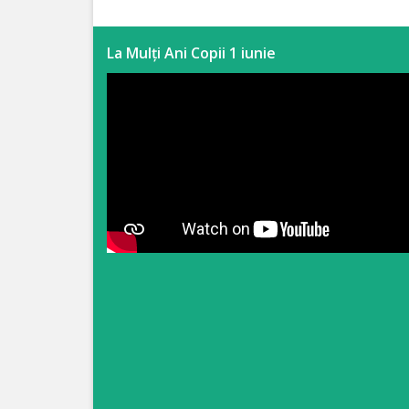
Anticorupție
La Mulți Ani Copii 1 iunie
Știri
și
Evenimente
Acte
și
regulamente
Legislație
internațională
Legislație