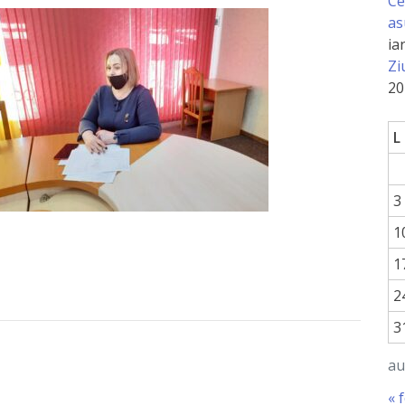
Ce
as
ia
Zi
20
L
3
1
1
2
3
au
« 