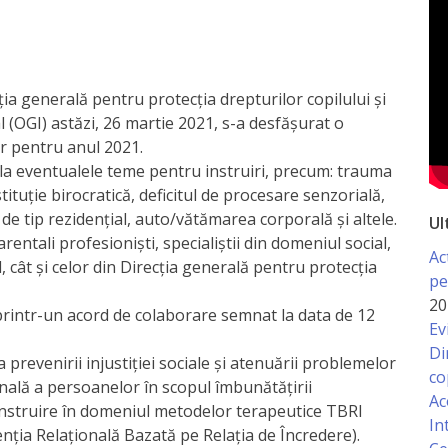
ia generală pentru protecția drepturilor copilului și
(OGI) astăzi, 26 martie 2021, s-a desfășurat o
or pentru anul 2021.
r la eventualele teme pentru instruiri, precum: trauma
tituție birocratică, deficitul de procesare senzorială,
 de tip rezidențial, auto/vătămarea corporală și altele.
Ul
rentali profesioniști, specialiștii din domeniul social,
Ac
al, cât și celor din Direcția generală pentru protecția
pe
20
intr-un acord de colaborare semnat la data de 12
Ev
Di
 prevenirii injustiției sociale și atenuării problemelor
co
ională a persoanelor în scopul îmbunătățirii
Ac
 instruire în domeniul metodelor terapeutice TBRI
In
nția Relațională Bazată pe Relația de Încredere).