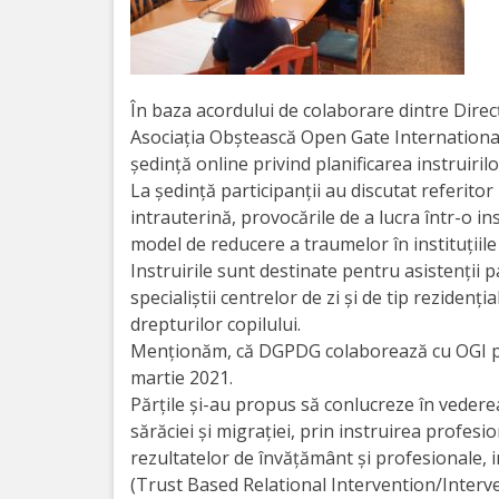
Orarul
audienței
Managementul
În baza acordului de colaborare dintre Direcț
Asociația Obștească Open Gate International 
instituției
ședință online privind planificarea instruiril
La ședință participanții au discutat referito
Planuri
intrauterină, provocările de a lucra într-o ins
de
model de reducere a traumelor în instituțiile
Instruirile sunt destinate pentru asistenții pa
activitate
specialiștii centrelor de zi și de tip rezidenți
drepturilor copilului.
Parteneriate
Menționăm, că DGPDG colaborează cu OGI pr
martie 2021.
Proiecte
Părțile și-au propus să conlucreze în vederea
sărăciei și migrației, prin instruirea profes
Rapoarte
rezultatelor de învățământ și profesionale,
(Trust Based Relational Intervention/Interve
de