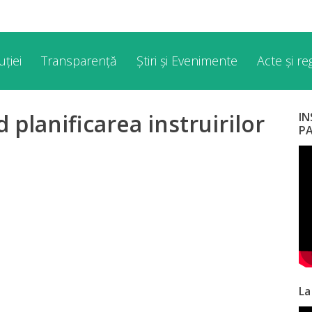
ției
Transparență
Știri și Evenimente
Acte și r
 planificarea instruirilor
I
P
La