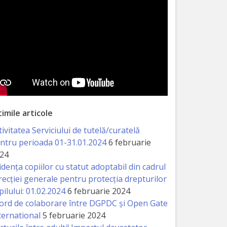
timile articole
tivitatea Serviciului de tutelă/curatelă
ntru perioada 01-31.01.2024
6 februarie
24
idența copiilor cu statut adoptabil din cadrul
recției generale pentru protecția drepturilor
pilului: 01.02.2024
6 februarie 2024
ord de colaborare între DGPDC și Open Gate
ternational
5 februarie 2024