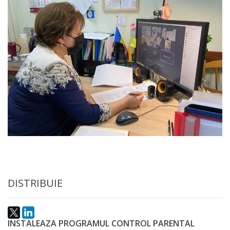
națională
Acte
interne
Media
Comunicate
de
presă
Informații
utile
DISTRIBUIE
Versiunea
INSTALEAZA PROGRAMUL CONTROL PARENTAL
veche