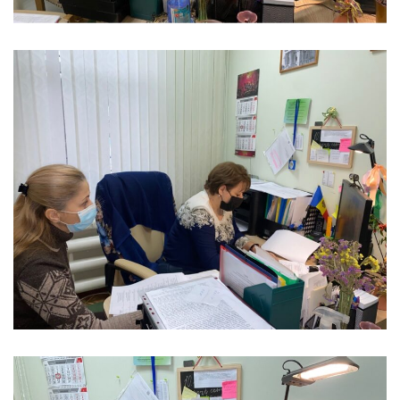
Anticorupție
Știri
și
Evenimente
Acte
și
regulamente
Legislație
internațională
Legislație