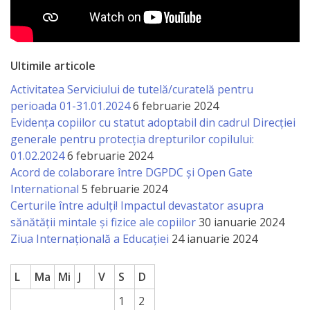
Ultimile articole
Activitatea Serviciului de tutelă/curatelă pentru
perioada 01-31.01.2024
6 februarie 2024
Evidența copiilor cu statut adoptabil din cadrul Direcției
generale pentru protecția drepturilor copilului:
01.02.2024
6 februarie 2024
Acord de colaborare între DGPDC și Open Gate
International
5 februarie 2024
Certurile între adulți! Impactul devastator asupra
sănătății mintale și fizice ale copiilor
30 ianuarie 2024
Ziua Internațională a Educației
24 ianuarie 2024
L
Ma
Mi
J
V
S
D
1
2