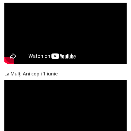
a
paginii
web
Contacte
La Mulți Ani copii 1 iunie