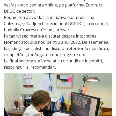
Orarul
desfășurat o ședința online, pe platforma Zoom, cu
audienței
DPDC de sector.
Reuniunea a avut loc la inițiativa doamnei Irina
Managementul
Calestru, șef adjunct interimar al DGPDC și a doamnei
Ludmila Cravcescu-Colodi, arhivar.
instituției
În cadrul ședinței s-a discutat despre întocmirea
Nomenclatorului nou pentru anul 2022. De asemenea,
Planuri
la ședință specialiștii au discutat referitor la modificări,
completări și adăugarea unor registre noi.
de
La final ședința s-a încheiat cu o rundă de întrebări,
activitate
răspunsuri și recomandări.
Parteneriate
Proiecte
Rapoarte
de