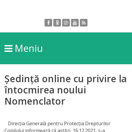
Despre
DGPDC
Meniu
Informații
despre
DGPDC
Ședință online cu privire la
Subdiviziuni/Servicii
întocmirea noului
Nomenclator
Structura
Strategia
Direcția Generală pentru Protecția Drepturilor
Copilului informează că astăzi, 16.12.2021, s-a