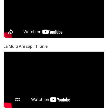
Anticorupție
Știri
și
Evenimente
La Mulți Ani copii 1 iunie
Acte
și
regulamente
Legislație
internațională
Legislație