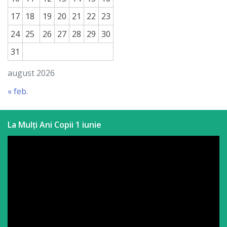
a
17
18
19
20
21
22
23
paginii
24
25
26
27
28
29
30
web
31
august 2026
Contacte
« feb.
La Mulți Ani Copii 1 iunie