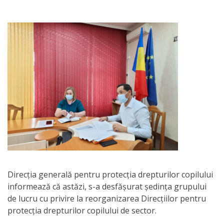
Orarul
audienței
Managementul
instituției
Planuri
de
activitate
Parteneriate
Direcția generală pentru protecția drepturilor copilului
Proiecte
informează că astăzi, s-a desfășurat ședința grupului
de lucru cu privire la reorganizarea Direcțiilor pentru
Rapoarte
protecția drepturilor copilului de sector.
de