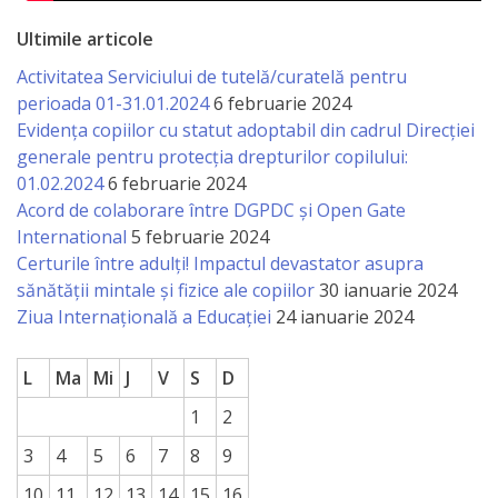
națională
Ultimile articole
Acte
Activitatea Serviciului de tutelă/curatelă pentru
interne
perioada 01-31.01.2024
6 februarie 2024
Evidența copiilor cu statut adoptabil din cadrul Direcției
Media
generale pentru protecția drepturilor copilului:
01.02.2024
6 februarie 2024
Comunicate
Acord de colaborare între DGPDC și Open Gate
International
5 februarie 2024
de
Certurile între adulți! Impactul devastator asupra
presă
sănătății mintale și fizice ale copiilor
30 ianuarie 2024
Ziua Internațională a Educației
24 ianuarie 2024
Informații
L
Ma
Mi
J
V
S
D
utile
1
2
Versiunea
3
4
5
6
7
8
9
veche
10
11
12
13
14
15
16