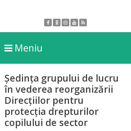
Despre
DGPDC
Meniu
Informații
despre
DGPDC
Ședința grupului de lucru
Subdiviziuni/Servicii
în vederea reorganizării
Direcțiilor pentru
Structura
protecția drepturilor
Strategia
copilului de sector