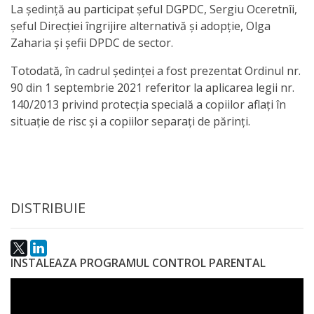
La ședință au participat șeful DGPDC, Sergiu Oceretnîi,
activitate
șeful Direcției îngrijire alternativă și adopție, Olga
Zaharia și șefii DPDC de sector.
Transparență
Totodată, în cadrul ședinței a fost prezentat Ordinul nr.
90 din 1 septembrie 2021 referitor la aplicarea legii nr.
Achiziții
140/2013 privind protecția specială a copiilor aflați în
publice
situație de risc și a copiilor separați de părinți.
Invitații
de
participare
DISTRIBUIE
Planuri
INSTALEAZA PROGRAMUL CONTROL PARENTAL
de
achiziții