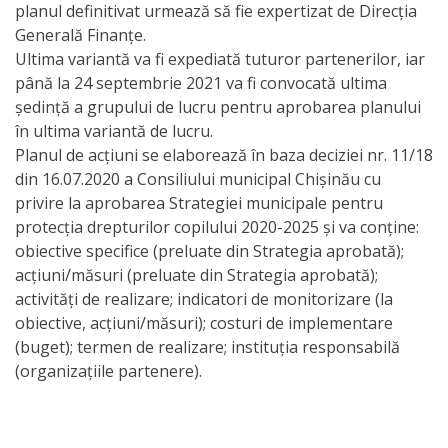
planul definitivat urmează să fie expertizat de Direcția
activitate
Generală Finanțe.
Ultima variantă va fi expediată tuturor partenerilor, iar
Transparență
până la 24 septembrie 2021 va fi convocată ultima
ședință a grupului de lucru pentru aprobarea planului
în ultima variantă de lucru.
Achiziții
Planul de acțiuni se elaborează în baza deciziei nr. 11/18
publice
din 16.07.2020 a Consiliului municipal Chișinău cu
privire la aprobarea Strategiei municipale pentru
Invitații
protecția drepturilor copilului 2020-2025 și va conține:
obiective specifice (preluate din Strategia aprobată);
de
acțiuni/măsuri (preluate din Strategia aprobată);
participare
activități de realizare; indicatori de monitorizare (la
obiective, acțiuni/măsuri); costuri de implementare
Planuri
(buget); termen de realizare; instituția responsabilă
(organizațiile partenere).
de
achiziții