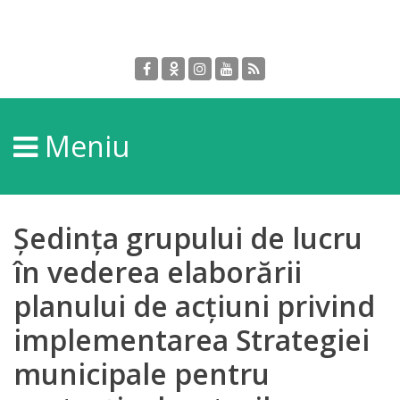
Despre
DGPDC
Meniu
Informații
despre
DGPDC
Ședința grupului de lucru
Subdiviziuni/Servicii
în vederea elaborării
planului de acțiuni privind
Structura
implementarea Strategiei
Strategia
municipale pentru