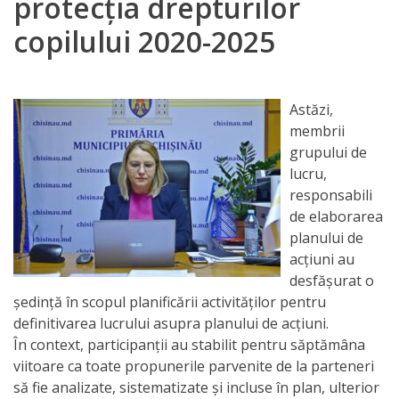
protecția drepturilor
Orarul
copilului 2020-2025
audienței
Managementul
Astăzi,
instituției
membrii
grupului de
Planuri
lucru,
de
responsabili
de elaborarea
activitate
planului de
acțiuni au
Parteneriate
desfășurat o
ședință în scopul planificării activităților pentru
Proiecte
definitivarea lucrului asupra planului de acțiuni.
În context, participanții au stabilit pentru săptămâna
Rapoarte
viitoare ca toate propunerile parvenite de la parteneri
să fie analizate, sistematizate și incluse în plan, ulterior
de