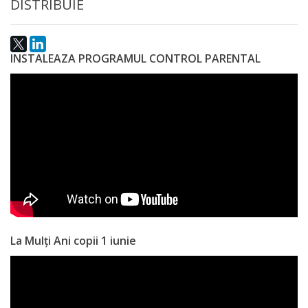
DISTRIBUIE
Anticorupție
Știri
INSTALEAZA PROGRAMUL CONTROL PARENTAL
și
Evenimente
Acte
și
regulamente
Legislație
La Mulți Ani copii 1 iunie
internațională
Legislație