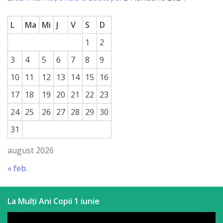
a
L
Ma
Mi
J
V
S
D
paginii
1
2
web
3
4
5
6
7
8
9
Contacte
10
11
12
13
14
15
16
17
18
19
20
21
22
23
24
25
26
27
28
29
30
31
august 2026
« feb.
La Mulți Ani Copii 1 iunie