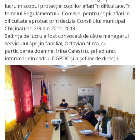
Orarul
lucru în scopul protecției copiilor aflați în dificultate, în
audienței
temeiul Regulamentului Comisiei pentru copii aflați în
dificultate aprobat prin decizia Consiliului municipal
Managementul
Chișinău nr. 2/9 din 20.11.2019.
Ședința de lucru a fost convocată de către managerul
instituției
serviciului sprijin familial, Octavian Nirca, cu
participarea doamnei Irina Calestru, șef adjunct
Planuri
interimar din cadrul DGPDC și a șefilor de direcții.
de
activitate
Parteneriate
Proiecte
Rapoarte
de