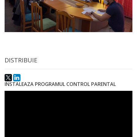
a
paginii
web
Contacte
DISTRIBUIE
INSTALEAZA PROGRAMUL CONTROL PARENTAL