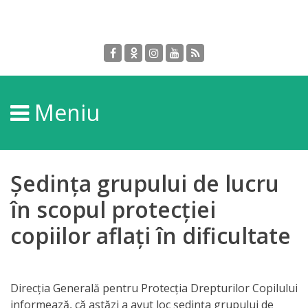
Despre
DGPDC
Meniu
Informații
despre
DGPDC
Ședința grupului de lucru
Subdiviziuni/Servicii
în scopul protecției
copiilor aflați în dificultate
Structura
Strategia
Direcția Generală pentru Protecția Drepturilor Copilului
informează, că astăzi a avut loc ședința grupului de