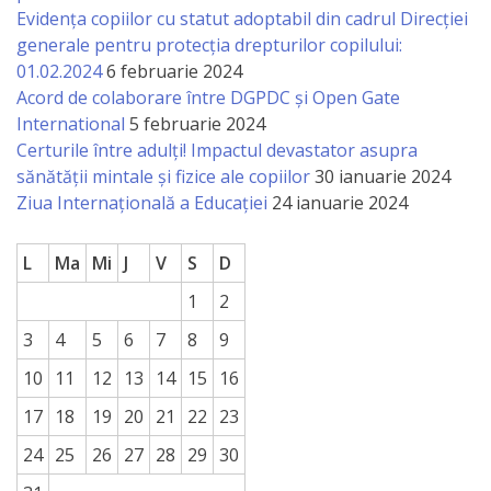
Evidența copiilor cu statut adoptabil din cadrul Direcției
generale pentru protecția drepturilor copilului:
01.02.2024
6 februarie 2024
Acord de colaborare între DGPDC și Open Gate
International
5 februarie 2024
Certurile între adulți! Impactul devastator asupra
sănătății mintale și fizice ale copiilor
30 ianuarie 2024
Ziua Internațională a Educației
24 ianuarie 2024
L
Ma
Mi
J
V
S
D
1
2
3
4
5
6
7
8
9
10
11
12
13
14
15
16
17
18
19
20
21
22
23
24
25
26
27
28
29
30