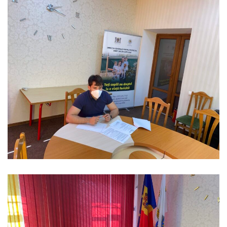
Anticorupție
Știri
și
Evenimente
Acte
și
regulamente
Legislație
internațională
Legislație