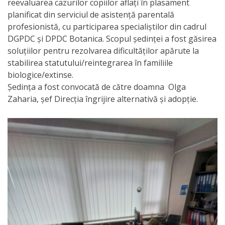
Orarul
reevaluarea cazurilor copiilor aflați în plasament
planificat din serviciul de asistență parentală
audienței
profesionistă, cu participarea specialiștilor din cadrul
DGPDC și DPDC Botanica. Scopul ședinței a fost găsirea
Managementul
soluțiilor pentru rezolvarea dificultăților apărute la
instituției
stabilirea statutului/reintegrarea în familiile
biologice/extinse.
Ședința a fost convocată de către doamna Olga
Planuri
Zaharia, șef Direcția îngrijire alternativă și adopție.
de
activitate
Parteneriate
Proiecte
Rapoarte
de