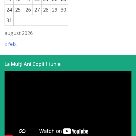
24
25
26
27
28
29
30
31
august 2026
« feb.
La Mulți Ani Copii 1 iunie