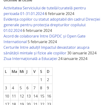
Ultimile articole
Activitatea Serviciului de tutelă/curatelă pentru
perioada 01-31.01.2024
6 februarie 2024
Evidența copiilor cu statut adoptabil din cadrul Direcției
generale pentru protecția drepturilor copilului:
01.02.2024
6 februarie 2024
Acord de colaborare între DGPDC și Open Gate
International
5 februarie 2024
Certurile între adulți! Impactul devastator asupra
sănătății mintale și fizice ale copiilor
30 ianuarie 2024
Ziua Internațională a Educației
24 ianuarie 2024
L
Ma
Mi
J
V
S
D
1
2
3
4
5
6
7
8
9
10
11
12
13
14
15
16
17
18
19
20
21
22
23