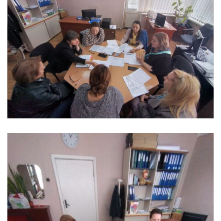
Anticorupție
Știri
și
Evenimente
Acte
și
regulamente
Legislație
internațională
Legislație