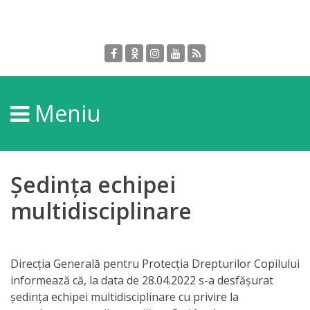
Despre
DGPDC
Meniu
Informații
despre
DGPDC
Ședința echipei
Subdiviziuni/Servicii
multidisciplinare
Structura
Direcția Generală pentru Protecția Drepturilor Copilului
Strategia
informează că, la data de 28.04.2022 s-a desfășurat
ședința echipei multidisciplinare cu privire la