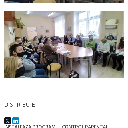
Anticorupție
Știri
și
Evenimente
Acte
și
regulamente
Legislație
internațională
DISTRIBUIE
Legislație
INSTALEAZA PROGRAMUL CONTROL PARENTAL