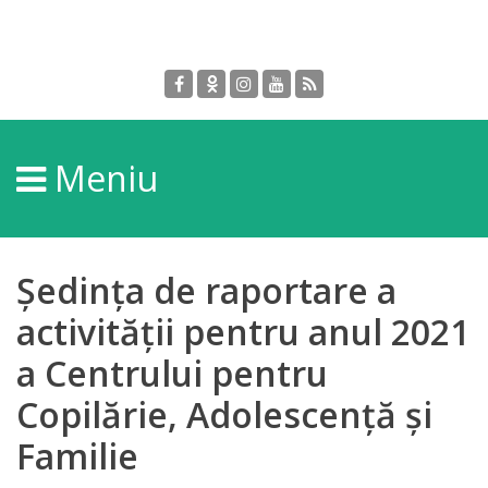
Despre
DGPDC
Meniu
Informații
despre
DGPDC
Ședința de raportare a
Subdiviziuni/Servicii
activității pentru anul 2021
a Centrului pentru
Structura
Copilărie, Adolescență și
Strategia
Familie