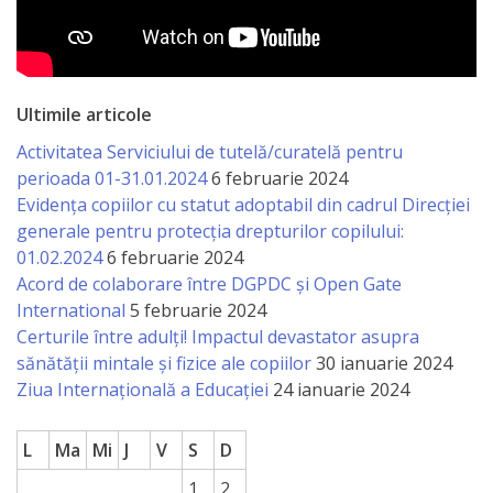
a
paginii
web
Ultimile articole
Activitatea Serviciului de tutelă/curatelă pentru
Contacte
perioada 01-31.01.2024
6 februarie 2024
Evidența copiilor cu statut adoptabil din cadrul Direcției
generale pentru protecția drepturilor copilului:
01.02.2024
6 februarie 2024
Acord de colaborare între DGPDC și Open Gate
International
5 februarie 2024
Certurile între adulți! Impactul devastator asupra
sănătății mintale și fizice ale copiilor
30 ianuarie 2024
Ziua Internațională a Educației
24 ianuarie 2024
L
Ma
Mi
J
V
S
D
1
2