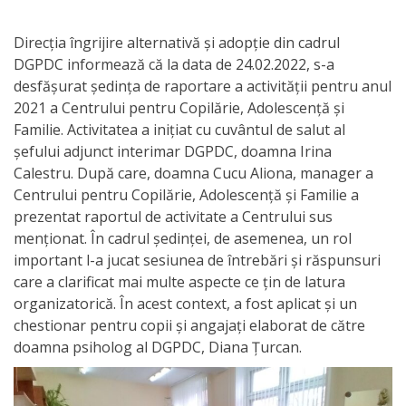
Orarul
audienței
Direcția îngrijire alternativă și adopție din cadrul
DGPDC informează că la data de 24.02.2022, s-a
Managementul
desfășurat ședința de raportare a activității pentru anul
2021 a Centrului pentru Copilărie, Adolescență și
instituției
Familie. Activitatea a inițiat cu cuvântul de salut al
șefului adjunct interimar DGPDC, doamna Irina
Planuri
Calestru. După care, doamna Cucu Aliona, manager a
de
Centrului pentru Copilărie, Adolescență și Familie a
prezentat raportul de activitate a Centrului sus
activitate
menționat. În cadrul ședinței, de asemenea, un rol
important l-a jucat sesiunea de întrebări și răspunsuri
Parteneriate
care a clarificat mai multe aspecte ce țin de latura
organizatorică. În acest context, a fost aplicat și un
Proiecte
chestionar pentru copii și angajați elaborat de către
doamna psiholog al DGPDC, Diana Țurcan.
Rapoarte
de