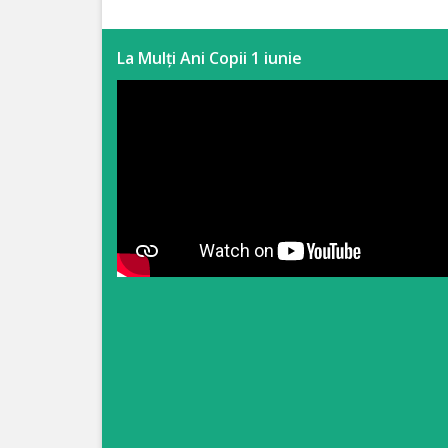
Anticorupție
La Mulți Ani Copii 1 iunie
Știri
și
Evenimente
Acte
și
regulamente
Legislație
internațională
Legislație