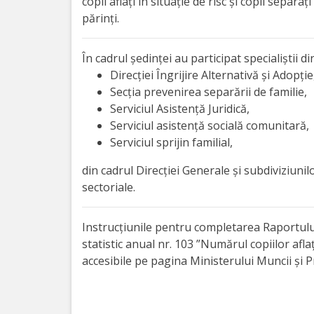
Orarul
copii aflați în situație de risc și copii separați
părinți.
audienței
În cadrul ședinței au participat specialiștii di
Managementul
Direcției Îngrijire Alternativă și Adopție
instituției
Secția prevenirea separării de familie,
Serviciul Asistență Juridică,
Planuri
Serviciul asistență socială comunitară,
Serviciul sprijin familial,
de
din cadrul Direcției Generale și subdiviziunil
activitate
sectoriale.
Parteneriate
Instrucțiunile pentru completarea Raportulu
statistic anual nr. 103 ”Numărul copiilor aflați
Proiecte
accesibile pe pagina Ministerului Muncii și Pr
Rapoarte
de