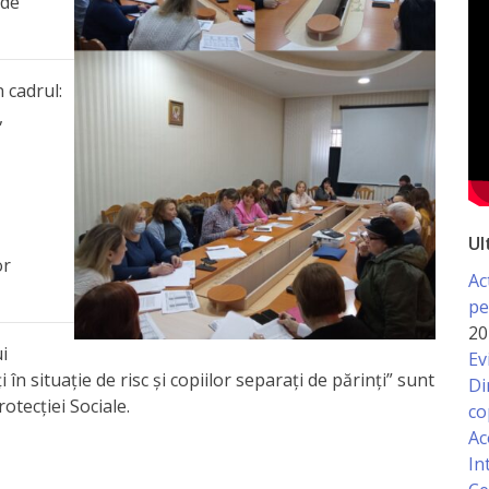
 de
n cadrul:
,
Ul
or
Ac
pe
20
i
Ev
 în situație de risc și copiilor separați de părinți” sunt
Di
otecției Sociale.
co
Ac
In