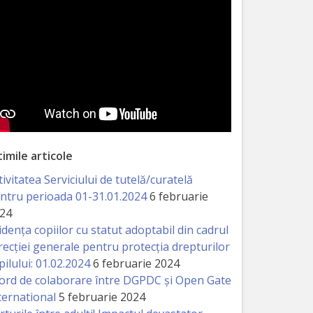
timile articole
tivitatea Serviciului de tutelă/curatelă
ntru perioada 01-31.01.2024
6 februarie
24
idența copiilor cu statut adoptabil din cadrul
recției generale pentru protecția drepturilor
pilului: 01.02.2024
6 februarie 2024
ord de colaborare între DGPDC și Open Gate
ternational
5 februarie 2024