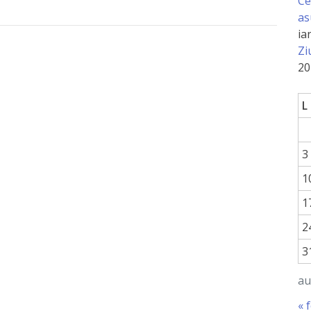
Ce
as
ia
Zi
20
L
3
1
1
2
3
au
« 