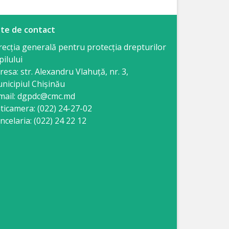
te de contact
recția generală pentru protecția drepturilor
pilului
resa: str. Alexandru Vlahuţă, nr. 3,
nicipiul Chişinău
mail: dgpdc@cmc.md
ticamera: (022) 24-27-02
ncelaria: (022) 24 22 12