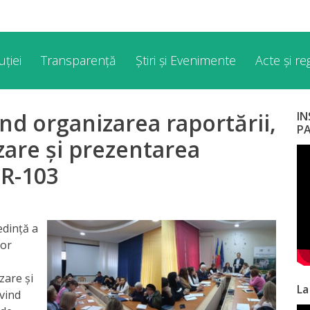
ției
Transparență
Știri și Evenimente
Acte și r
ind organizarea raportării,
I
P
zare și prezentarea
ER-103
edin
ță a
lor
zare și
La
ivind