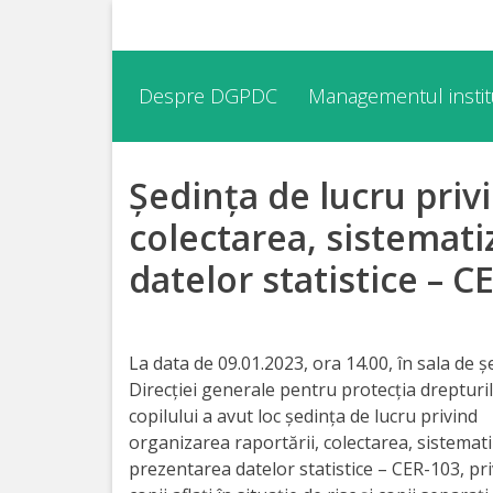
Despre
Despre DGPDC
Managementul institu
DGPDC
Ședința de lucru priv
Informații
despre
colectarea, sistemati
DGPDC
datelor statistice – C
Subdiviziuni/Servicii
La data de 09.01.2023, ora 14.00, în sala de ș
Structura
Direcției generale pentru protecția drepturi
copilului a avut loc ș
edin
ța de lucru privind
Strategia
organizarea raportării, colectarea, sistemati
prezentarea datelor statistice – CER-103, pr