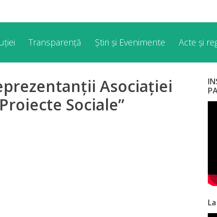
ției
Transparență
Știri și Evenimente
Acte și r
eprezentanții Asociației
I
P
Proiecte Sociale”
La