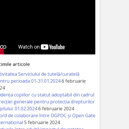
timile articole
tivitatea Serviciului de tutelă/curatelă
ntru perioada 01-31.01.2024
6 februarie
24
idența copiilor cu statut adoptabil din cadrul
recției generale pentru protecția drepturilor
pilului: 01.02.2024
6 februarie 2024
ord de colaborare între DGPDC și Open Gate
ternational
5 februarie 2024