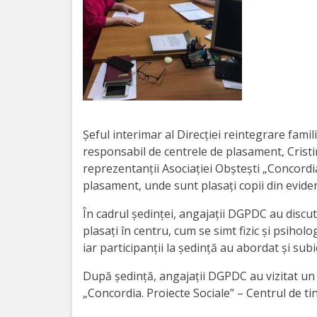
Orarul
audienței
Managementul
instituției
Planuri
Șeful interimar al Direcției reintegrare fami
de
responsabil de centrele de plasament, Cristin
reprezentanții Asociației Obștești „Concordi
activitate
plasament, unde sunt plasați copii din evid
Parteneriate
În cadrul ședinței, angajații DGPDC au discu
plasați în centru, cum se simt fizic și psiholo
iar participanții la ședință au abordat și sub
Proiecte
După ședință, angajații DGPDC au vizitat un 
Rapoarte
„Concordia. Proiecte Sociale” – Centrul de ti
de