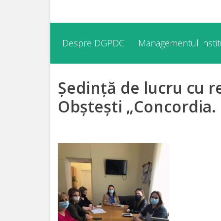
Despre
Despre DGPDC
Managementul institu
DGPDC
Ședință de lucru cu r
Informații
despre
Obștești „Concordia. 
DGPDC
Subdiviziuni/Servicii
Structura
Strategia