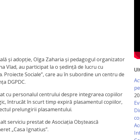
lială și adopție, Olga Zaharia și pedagogul organizator
a Vlad, au participat la o ședință de lucru cu
Ul
a. Proiecte Sociale”, care au în subordine un centru de
Ac
ența DGPDC.
pe
tat cu personalul centrului despre integrarea copiilor
20
gic, întrucât în scurt timp expiră plasamentul copiilor,
Ev
iectul prelungirii plasamentului.
Di
co
alt serviciu prestat de Asociația Obștească
Ac
neret „Casa Ignatius”.
In