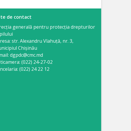
te de contact
recția generală pentru protecția drepturilor
pilului
resa: str. Alexandru Vlahuţă, nr. 3,
nicipiul Chişinău
mail: dgpdc@cmc.md
ticamera: (022) 24-27-02
ncelaria: (022) 24 22 12