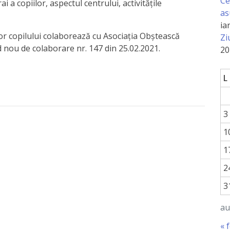
Ce
rai a copiilor, aspectul centrului, activitățile
as
ia
or copilului colaborează cu Asociația Obștească
Zi
d nou de colaborare nr. 147 din 25.02.2021.
20
L
3
1
1
2
3
au
« 