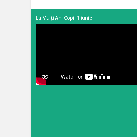
Anticorupție
La Mulți Ani Copii 1 iunie
Știri
și
Evenimente
Acte
și
regulamente
Legislație
internațională
Legislație