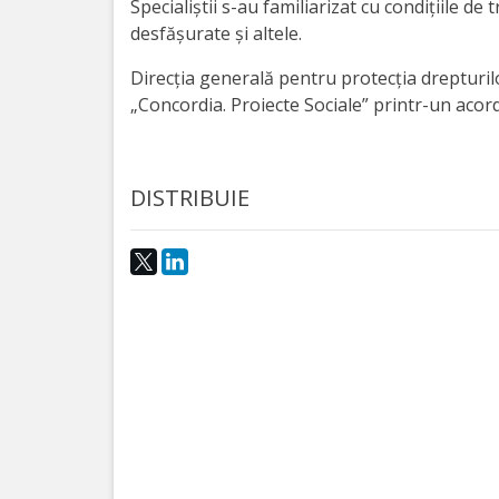
Specialiștii s-au familiarizat cu condițiile de t
activitate
desfășurate și altele.
Direcția generală pentru protecția drepturil
Transparență
„Concordia. Proiecte Sociale” printr-un acor
Achiziții
publice
DISTRIBUIE
Invitații
de
participare
Planuri
de
achiziții