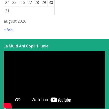
24
25
26
27
28
29
30
a
31
paginii
august 2026
web
« feb.
Contacte
La Mulți Ani Copii 1 iunie