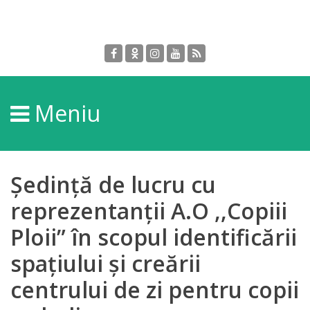
Despre
DGPDC
Meniu
Informații
despre
DGPDC
Ședință de lucru cu
Subdiviziuni/Servicii
reprezentanții A.O ,,Copiii
Ploii” în scopul identificării
Structura
spațiului și creării
Strategia
centrului de zi pentru copii