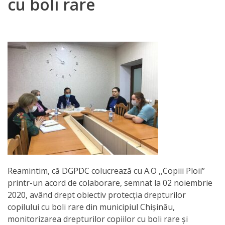
cu boli rare
Orarul
audienței
Managementul
instituției
Planuri
de
activitate
Parteneriate
Reamintim, că DGPDC colucrează cu A.O ,,Copiii Ploii”
Proiecte
printr-un acord de colaborare, semnat la 02 noiembrie
2020, având drept obiectiv protecția drepturilor
Rapoarte
copilului cu boli rare din municipiul Chișinău,
monitorizarea drepturilor copiilor cu boli rare și
de