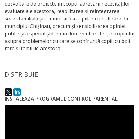
dezvoltare de proiecte în scopul adresării necesităților
activitate
evaluate ale acestora, reabilitarea și reintegrarea
socio-familială și comunitară a copiilor cu boli rare din
Transparență
municipiul Chișinău, precum și sensibilizarea opiniei
publie și a specialiștilor din domeniul protecției copilului
asupra problemelor cu care se confruntă copiii cu boli
Achiziții
rare și familiile acestora.
publice
Invitații
DISTRIBUIE
de
participare
INSTALEAZA PROGRAMUL CONTROL PARENTAL
Planuri
de
achiziții