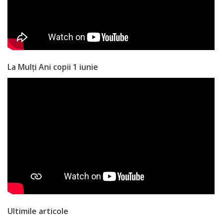
Anticorupție
Știri
și
La Mulți Ani copii 1 iunie
Evenimente
Acte
și
regulamente
Legislație
internațională
Legislație
Ultimile articole