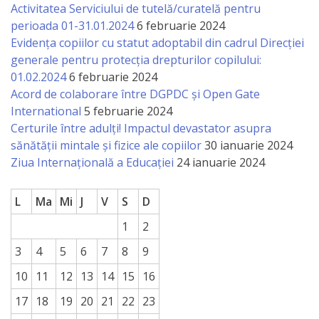
națională
Activitatea Serviciului de tutelă/curatelă pentru
perioada 01-31.01.2024
6 februarie 2024
Acte
Evidența copiilor cu statut adoptabil din cadrul Direcției
interne
generale pentru protecția drepturilor copilului:
01.02.2024
6 februarie 2024
Acord de colaborare între DGPDC și Open Gate
Media
International
5 februarie 2024
Certurile între adulți! Impactul devastator asupra
Comunicate
sănătății mintale și fizice ale copiilor
30 ianuarie 2024
de
Ziua Internațională a Educației
24 ianuarie 2024
presă
L
Ma
Mi
J
V
S
D
Informații
1
2
utile
3
4
5
6
7
8
9
10
11
12
13
14
15
16
Versiunea
17
18
19
20
21
22
23
veche