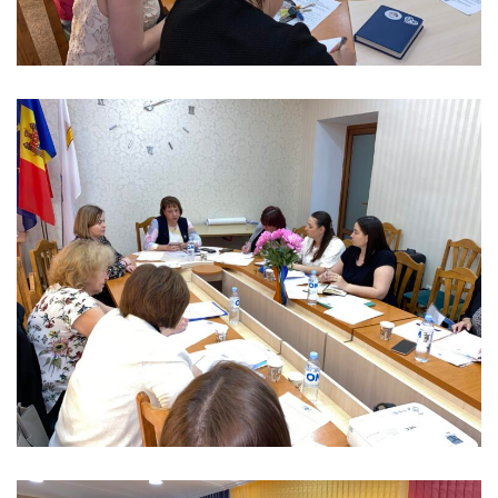
Anticorupție
Știri
și
Evenimente
Acte
și
regulamente
Legislație
internațională
Legislație