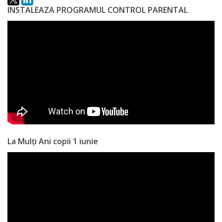
INSTALEAZA PROGRAMUL CONTROL PARENTAL
a
paginii
web
Contacte
La Mulți Ani copii 1 iunie