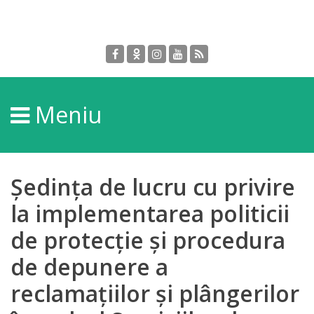
Despre
DGPDC
Meniu
Informații
despre
DGPDC
Ședința de lucru cu privire
Subdiviziuni/Servicii
la implementarea politicii
de protecție și procedura
Structura
de depunere a
Strategia
reclamațiilor și plângerilor