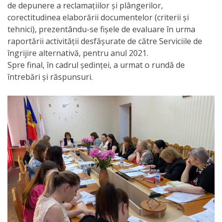
de depunere a reclamațiilor și plângerilor,
activitate
corectitudinea elaborării documentelor (criterii și
tehnici), prezentându-se fișele de evaluare în urma
Transparență
raportării activității desfășurate de către Serviciile de
îngrijire alternativă, pentru anul 2021.
Spre final, în cadrul ședinței, a urmat o rundă de
Achiziții
întrebări și răspunsuri.
publice
Invitații
de
participare
Planuri
de
achiziții