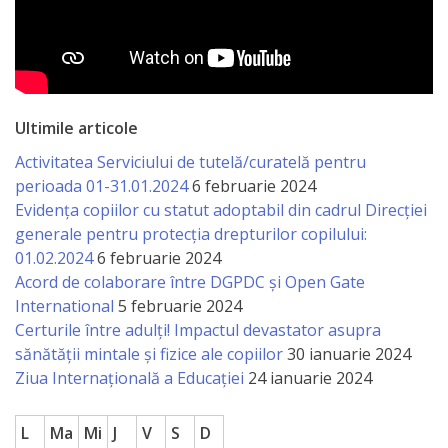
Ultimile articole
Activitatea Serviciului de tutelă/curatelă pentru
perioada 01-31.01.2024
6 februarie 2024
Evidența copiilor cu statut adoptabil din cadrul Direcției
generale pentru protecția drepturilor copilului:
01.02.2024
6 februarie 2024
Acord de colaborare între DGPDC și Open Gate
International
5 februarie 2024
Certurile între adulți! Impactul devastator asupra
sănătății mintale și fizice ale copiilor
30 ianuarie 2024
Ziua Internațională a Educației
24 ianuarie 2024
L
Ma
Mi
J
V
S
D