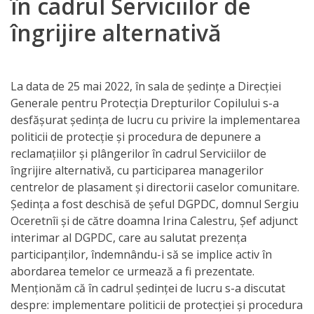
în cadrul Serviciilor de
Orarul
îngrijire alternativă
audienței
Managementul
La data de 25 mai 2022, în sala de ședințe a Direcției
instituției
Generale pentru Protecția Drepturilor Copilului s-a
desfășurat ședința de lucru cu privire la implementarea
Planuri
politicii de protecție și procedura de depunere a
de
reclamațiilor și plângerilor în cadrul Serviciilor de
îngrijire alternativă, cu participarea managerilor
activitate
centrelor de plasament și directorii caselor comunitare.
Ședința a fost deschisă de șeful DGPDC, domnul Sergiu
Parteneriate
Oceretnîi și de către doamna Irina Calestru, Șef adjunct
interimar al DGPDC, care au salutat prezența
Proiecte
participanților, îndemnându-i să se implice activ în
abordarea temelor ce urmează a fi prezentate.
Rapoarte
Menționăm că în cadrul ședinței de lucru s-a discutat
despre:
implementare politicii de protecției și procedura
de