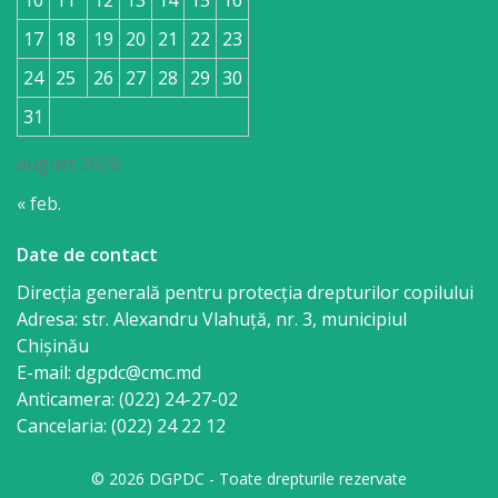
17
18
19
20
21
22
23
24
25
26
27
28
29
30
31
august 2026
« feb.
Date de contact
Direcția generală pentru protecția drepturilor copilului
Adresa: str. Alexandru Vlahuţă, nr. 3, municipiul
Chişinău
E-mail: dgpdc@cmc.md
Anticamera: (022) 24-27-02
Cancelaria: (022) 24 22 12
© 2026 DGPDC - Toate drepturile rezervate