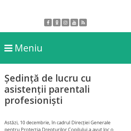
Despre
DGPDC
Meniu
Informații
despre
DGPDC
Ședință de lucru cu
Subdiviziuni/Servicii
asistenții parentali
profesioniști
Structura
Strategia
Astăzi, 10 decembrie, în cadrul Direcției Generale
pentru Protecția Drepturilor Copilului a avut loc o