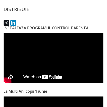
Anticorupție
DISTRIBUIE
Știri
și
INSTALEAZA PROGRAMUL CONTROL PARENTAL
Evenimente
Acte
și
regulamente
Legislație
internațională
La Mulți Ani copii 1 iunie
Legislație