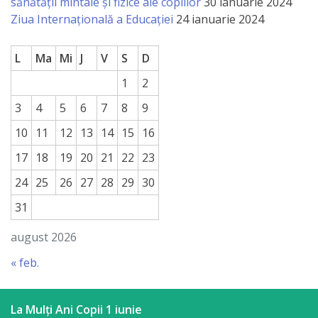
sănătății mintale și fizice ale copiilor
30 ianuarie 2024
a
Ziua Internațională a Educației
24 ianuarie 2024
paginii
L
Ma
Mi
J
V
S
D
web
1
2
Contacte
3
4
5
6
7
8
9
10
11
12
13
14
15
16
17
18
19
20
21
22
23
24
25
26
27
28
29
30
31
august 2026
« feb.
La Mulți Ani Copii 1 iunie