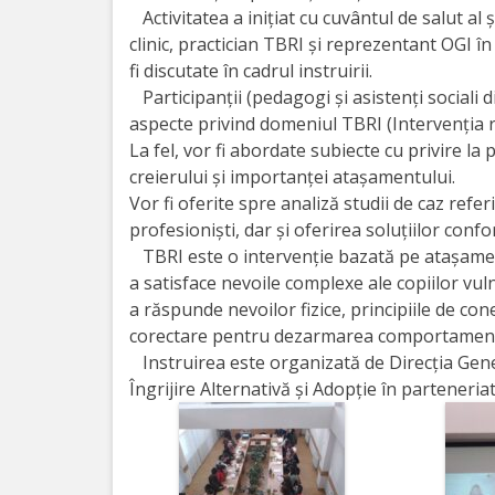
Orarul
Activitatea a inițiat cu cuvântul de salut al
audienței
clinic, practician TBRI și reprezentant OGI 
fi discutate în cadrul instruirii.
Managementul
Participanții (pedagogi și asistenți sociali d
aspecte privind domeniul TBRI (Intervenția r
instituției
La fel, vor fi abordate subiecte cu privire la 
creierului și importanței atașamentului.
Planuri
Vor fi oferite spre analiză studii de caz refer
profesioniști, dar și oferirea soluțiilor confo
de
TBRI este o intervenție bazată pe atașame
activitate
a satisface nevoile complexe ale copiilor vuln
a răspunde nevoilor fizice, principiile de co
Parteneriate
corectare pentru dezarmarea comportamente
Instruirea este organizată de Direcția Gener
Proiecte
Îngrijire Alternativă și Adopție în parteneria
Rapoarte
de