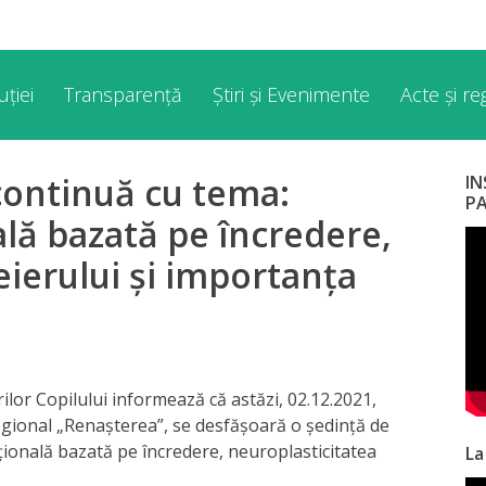
ției
Transparență
Știri și Evenimente
Acte și r
continuă cu tema:
I
P
ală bazată pe încredere,
eierului și importanța
lor Copilului informează că astăzi, 02.12.2021,
regional „Renașterea”, se desfășoară o ședință de
ațională bazată pe încredere, neuroplasticitatea
La