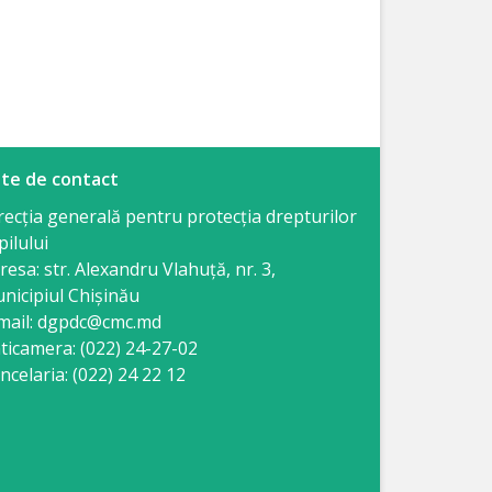
te de contact
recția generală pentru protecția drepturilor
pilului
resa: str. Alexandru Vlahuţă, nr. 3,
nicipiul Chişinău
mail: dgpdc@cmc.md
ticamera: (022) 24-27-02
ncelaria: (022) 24 22 12