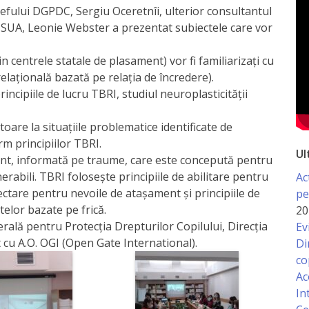
 șefului DGPDC, Sergiu Oceretnîi, ulterior consultantul
în SUA, Leonie Webster a prezentat subiectele care vor
in centrele statale de plasament) vor fi familiarizați cu
elațională bazată pe relația de încredere).
principiile de lucru TBRI, studiul neuroplasticității
itoare la situațiile problematice identificate de
rm principiilor TBRI.
Ul
nt, informată pe traume, care este concepută pentru
erabili. TBRI folosește principiile de abilitare pentru
Ac
nectare pentru nevoile de atașament și principiile de
pe
lor bazate pe frică.
20
ală pentru Protecția Drepturilor Copilului, Direcția
Ev
t cu A.O. OGI (Open Gate International).
Di
co
Ac
In