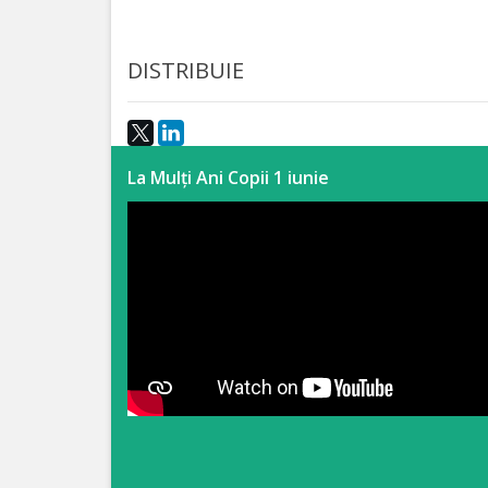
Anticorupție
DISTRIBUIE
Știri
și
Evenimente
La Mulți Ani Copii 1 iunie
Acte
și
regulamente
Legislație
internațională
Legislație