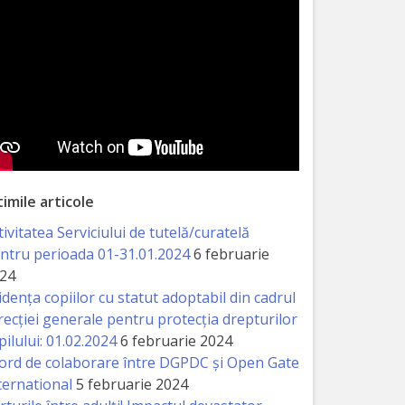
timile articole
tivitatea Serviciului de tutelă/curatelă
ntru perioada 01-31.01.2024
6 februarie
24
idența copiilor cu statut adoptabil din cadrul
recției generale pentru protecția drepturilor
pilului: 01.02.2024
6 februarie 2024
ord de colaborare între DGPDC și Open Gate
ternational
5 februarie 2024