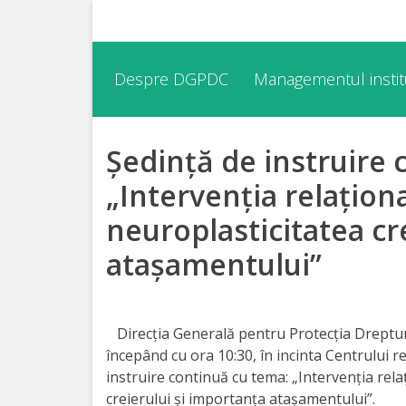
Despre
Despre DGPDC
Managementul institu
DGPDC
Ședință de instruire 
Informații
despre
„Intervenția relațion
DGPDC
neuroplasticitatea cr
atașamentului”
Subdiviziuni/Servicii
Structura
Direcția Generală pentru Protecția Drepturi
începând cu ora 10:30, în incinta Centrului 
Strategia
instruire continuă cu tema: „Intervenția rel
creierului și importanța atașamentului”.