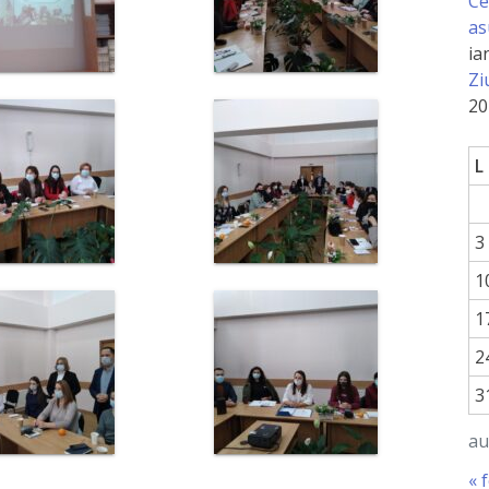
Ce
as
ia
Zi
20
L
3
1
1
2
3
au
« 