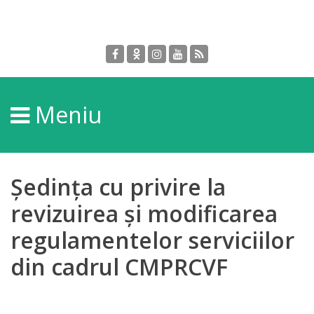
Despre
DGPDC
Meniu
Informații
despre
DGPDC
Ședința cu privire la
Subdiviziuni/Servicii
revizuirea și modificarea
regulamentelor serviciilor
Structura
din cadrul CMPRCVF
Strategia