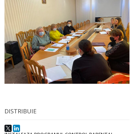
Anticorupție
Știri
și
Evenimente
Acte
și
regulamente
Legislație
internațională
DISTRIBUIE
Legislație