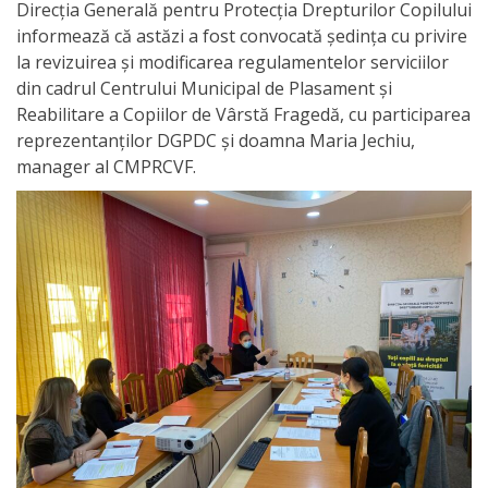
Orarul
Direcția Generală pentru Protecția Drepturilor Copilului
informează că astăzi a fost convocată ședința cu privire
audienței
la revizuirea și modificarea regulamentelor serviciilor
din cadrul Centrului Municipal de Plasament și
Managementul
Reabilitare a Copiilor de Vârstă Fragedă, cu participarea
instituției
reprezentanților DGPDC și doamna Maria Jechiu,
manager al CMPRCVF.
Planuri
de
activitate
Parteneriate
Proiecte
Rapoarte
de