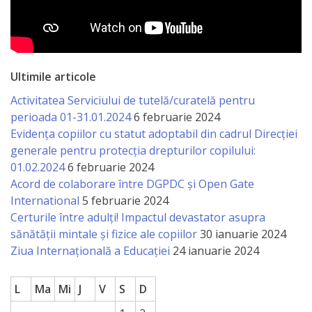
a
paginii
web
Ultimile articole
Activitatea Serviciului de tutelă/curatelă pentru
Contacte
perioada 01-31.01.2024
6 februarie 2024
Evidența copiilor cu statut adoptabil din cadrul Direcției
generale pentru protecția drepturilor copilului:
01.02.2024
6 februarie 2024
Acord de colaborare între DGPDC și Open Gate
International
5 februarie 2024
Certurile între adulți! Impactul devastator asupra
sănătății mintale și fizice ale copiilor
30 ianuarie 2024
Ziua Internațională a Educației
24 ianuarie 2024
L
Ma
Mi
J
V
S
D