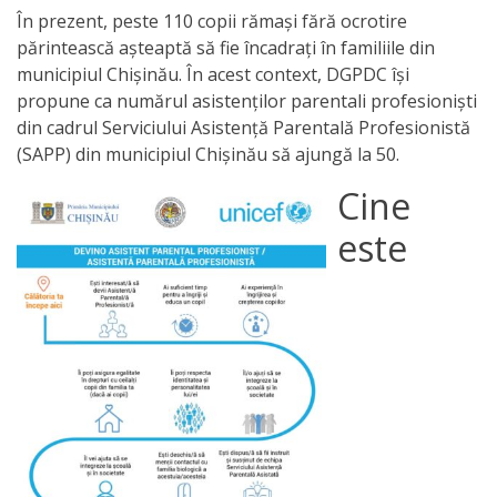
În prezent, peste 110 copii rămași fără ocrotire
Anticorupție
părintească așteaptă să fie încadrați în familiile din
municipiul Chișinău. În acest context, DGPDC își
Știri
propune ca numărul asistenților parentali profesioniști
și
din cadrul Serviciului Asistență Parentală Profesionistă
(SAPP) din municipiul Chișinău să ajungă la 50.
Evenimente
Cine
Acte
este
și
regulamente
Legislație
internațională
Legislație