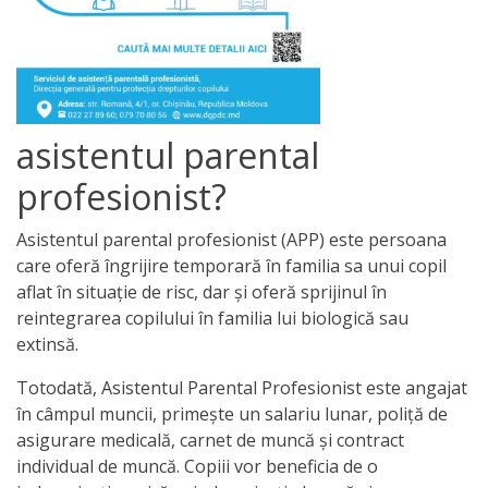
națională
Acte
interne
asistentul parental
Media
profesionist?
Comunicate
Asistentul parental profesionist (APP) este persoana
de
care oferă îngrijire temporară în familia sa unui copil
presă
aflat în situație de risc, dar și oferă sprijinul în
reintegrarea copilului în familia lui biologică sau
Informații
extinsă.
utile
Totodată, Asistentul Parental Profesionist este angajat
în câmpul muncii, primeşte un salariu lunar, poliţă de
Versiunea
asigurare medicală, carnet de muncă și contract
individual de muncă. Copiii vor beneficia de o
veche