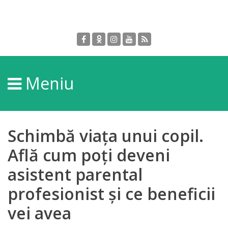
Despre
DGPDC
Meniu
Informații
despre
DGPDC
Schimbă viața unui copil.
Subdiviziuni/Servicii
Află cum poți deveni
asistent parental
Structura
profesionist și ce beneficii
Strategia
vei avea