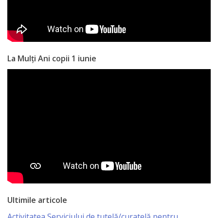
La Mulți Ani copii 1 iunie
Ultimile articole
Activitatea Serviciului de tutelă/curatelă pentru