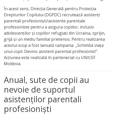
activitate
În acest sens, Direcția Generală pentru Protecția
Drepturilor Copilului (DGPDC) recrutează asistenți
Transparență
parentali profesioniști/asistente parentale
profesioniste pentru a asigura copiilor, inclusiv
adolescenților și copiilor refugiați din Ucraina, sprijin,
Achiziții
grijă și un mediu familial prietenos. Pentru realizarea
publice
acestui scop a fost lansată campania „Schimbă viața
unui copil. Devino asistent parental profesionist”.
Invitații
Acțiunea este realizată în parteneriat cu UNICEF
Moldova.
de
participare
Anual, sute de copii au
nevoie de suportul
Planuri
asistenților parentali
de
achiziții
profesioniști