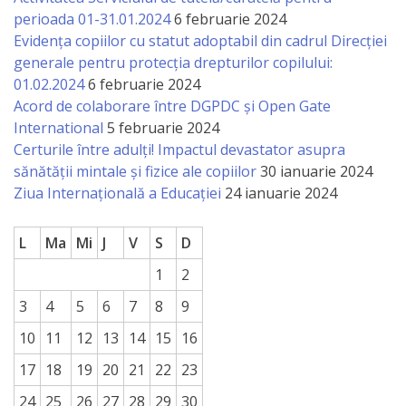
perioada 01-31.01.2024
6 februarie 2024
Evidența copiilor cu statut adoptabil din cadrul Direcției
generale pentru protecția drepturilor copilului:
01.02.2024
6 februarie 2024
Acord de colaborare între DGPDC și Open Gate
International
5 februarie 2024
Certurile între adulți! Impactul devastator asupra
sănătății mintale și fizice ale copiilor
30 ianuarie 2024
Ziua Internațională a Educației
24 ianuarie 2024
L
Ma
Mi
J
V
S
D
1
2
3
4
5
6
7
8
9
10
11
12
13
14
15
16
17
18
19
20
21
22
23
24
25
26
27
28
29
30