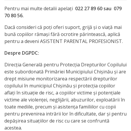
Pentru mai multe detalii apelați
022 27 89 60 sau 079
70 80 56.
Dacă consideri că poți oferi suport, grijă și o viață mai
bună copiilor rămași fără ocrotire părintească, aplică
pentru a deveni ASISTENT PARENTAL PROFESIONIST.
Despre DGPDC:
Direcția Generală pentru Protecția Drepturilor Copilului
este subordonată Primăriei Municipiului Chișinău și are
drept misiune monitorizarea respectării drepturilor
copilului în municipiul Chișinău și protecția copiilor
aflați în situație de risc, a copiilor victime și potențiale
victime ale violenței, neglijării, abuzurilor, exploatării în
toate mediile, precum și asistența familiilor cu copii
pentru prevenirea intrării lor în dificultate, dar și pentru
depășirea situațiilor de risc cu care se confruntă
acestea.