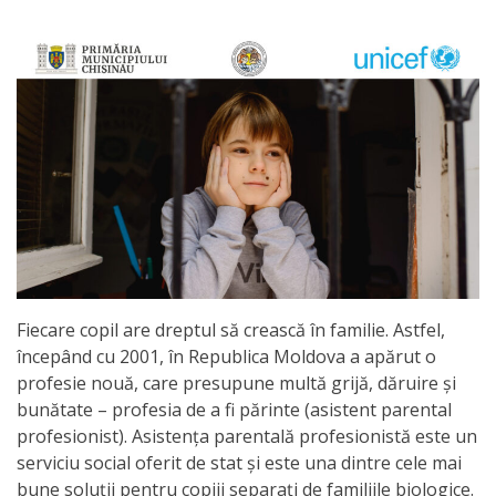
Orarul
audienței
Managementul
instituției
Planuri
de
activitate
Fiecare copil are dreptul să crească în familie. Astfel,
Parteneriate
începând cu 2001, în Republica Moldova a apărut o
profesie nouă, care presupune multă grijă, dăruire și
Proiecte
bunătate – profesia de a fi părinte (asistent parental
profesionist). Asistența parentală profesionistă este un
Rapoarte
serviciu social oferit de stat și este una dintre cele mai
de
bune soluţii pentru copiii separaţi de familiile biologice.