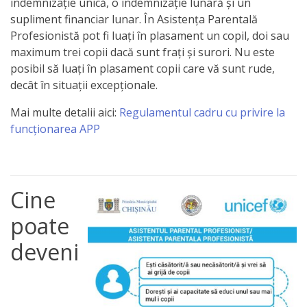
indemnizație unică, o indemnizație lunară și un
a
supliment financiar lunar. În Asistenţa Parentală
Profesionistă pot fi luaţi în plasament un copil, doi sau
paginii
maximum trei copii dacă sunt fraţi şi surori. Nu este
web
posibil să luați în plasament copii care vă sunt rude,
decât în situații excepționale.
Contacte
Mai multe detalii aici:
Regulamentul cadru cu privire la
funcționarea APP
Cine
poate
deveni