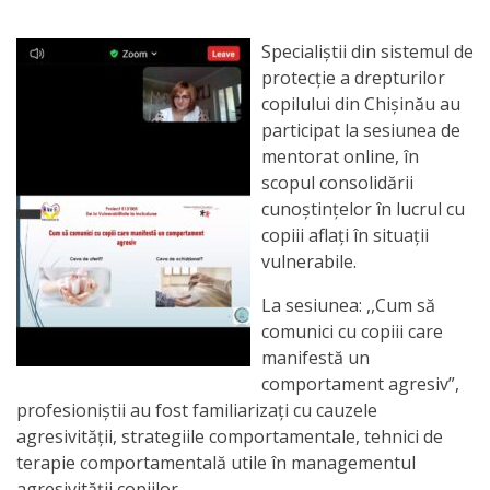
Orarul
audienței
Specialiștii din sistemul de
protecție a drepturilor
Managementul
copilului din Chișinău au
participat la sesiunea de
instituției
mentorat online, în
scopul consolidării
Planuri
cunoștințelor în lucrul cu
de
copiii aflați în situații
vulnerabile.
activitate
La sesiunea: ,,Cum să
Parteneriate
comunici cu copiii care
manifestă un
comportament agresiv”,
Proiecte
profesioniștii au fost familiarizați cu cauzele
agresivității, strategiile comportamentale, tehnici de
Rapoarte
terapie comportamentală utile în managementul
de
agresivității copiilor.