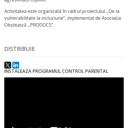
activitate
Activitatea este organizată în cadrul proiectului ,,De la
vulnerabilitate la incluziune”, implementat de Asociația
Transparență
Obștească ,,PRODOCS”.
Achiziții
DISTRIBUIE
publice
Invitații
INSTALEAZA PROGRAMUL CONTROL PARENTAL
de
participare
Planuri
de
achiziții