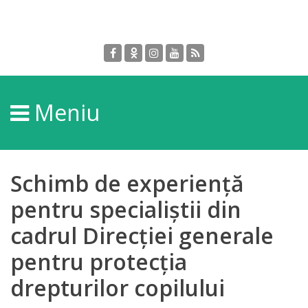
Despre
DGPDC
Meniu
Informații
despre
DGPDC
Schimb de experiență
Subdiviziuni/Servicii
pentru specialiștii din
cadrul Direcției generale
Structura
pentru protecția
Strategia
drepturilor copilului