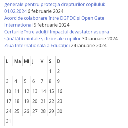
națională
generale pentru protecția drepturilor copilului:
01.02.2024
6 februarie 2024
Acte
Acord de colaborare între DGPDC și Open Gate
interne
International
5 februarie 2024
Certurile între adulți! Impactul devastator asupra
sănătății mintale și fizice ale copiilor
30 ianuarie 2024
Media
Ziua Internațională a Educației
24 ianuarie 2024
Comunicate
L
Ma
Mi
J
V
S
D
de
1
2
presă
3
4
5
6
7
8
9
Informații
10
11
12
13
14
15
16
utile
17
18
19
20
21
22
23
24
25
26
27
28
29
30
Versiunea
31
veche