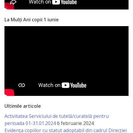
Anticorupție
La Mulți Ani copii 1 iunie
Știri
și
Evenimente
Acte
și
regulamente
Legislație
internațională
Ultimile articole
Activitatea Serviciului de tutelă/curatelă pentru
Legislație
perioada 01-31.01.2024
6 februarie 2024
Evidența copiilor cu statut adoptabil din cadrul Direcției