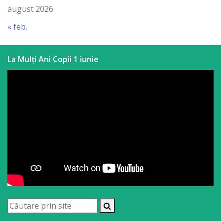
august 2026
a
« feb.
paginii
web
La Mulți Ani Copii 1 iunie
Contacte