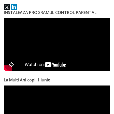
Anticorupție
INSTALEAZA PROGRAMUL CONTROL PARENTAL
Știri
și
Evenimente
Acte
și
regulamente
La Mulți Ani copii 1 iunie
Legislație
internațională
Legislație