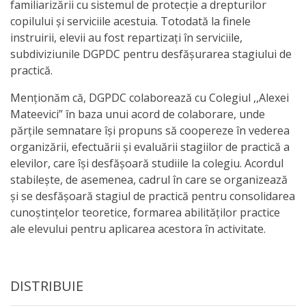
familiarizării cu sistemul de protecție a drepturilor
activitate
copilului și serviciile acestuia. Totodată la finele
instruirii, elevii au fost repartizați în serviciile,
subdiviziunile DGPDC pentru desfășurarea stagiului de
Transparență
practică.
Achiziții
Menționăm că, DGPDC colaborează cu Colegiul ,,Alexei
Mateevici” în baza unui acord de colaborare, unde
publice
părțile semnatare își propuns să coopereze în vederea
organizării, efectuării și evaluării stagiilor de practică a
Invitații
elevilor, care își desfășoară studiile la colegiu. Acordul
de
stabilește, de asemenea, cadrul în care se organizează
și se desfășoară stagiul de practică pentru consolidarea
participare
cunoștințelor teoretice, formarea abilităților practice
ale elevului pentru aplicarea acestora în activitate.
Planuri
de
DISTRIBUIE
achiziții