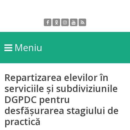
Despre
DGPDC
Meniu
Informații
despre
DGPDC
Repartizarea elevilor în
Subdiviziuni/Servicii
serviciile și subdiviziunile
DGPDC pentru
Structura
desfășurarea stagiului de
Strategia
practică