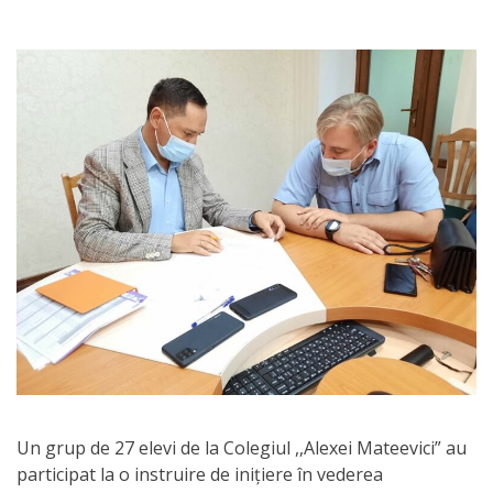
Orarul
audienței
Managementul
instituției
Planuri
de
activitate
Parteneriate
Proiecte
Rapoarte
Un grup de 27 elevi de la Colegiul ,,Alexei Mateevici” au
participat la o instruire de inițiere în vederea
de