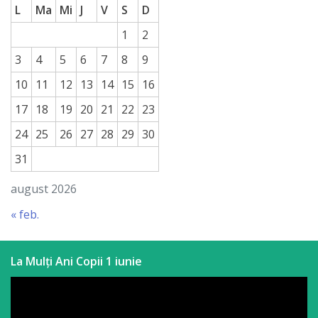
L
Ma
Mi
J
V
S
D
a
1
2
paginii
3
4
5
6
7
8
9
web
10
11
12
13
14
15
16
Contacte
17
18
19
20
21
22
23
24
25
26
27
28
29
30
31
august 2026
« feb.
La Mulți Ani Copii 1 iunie