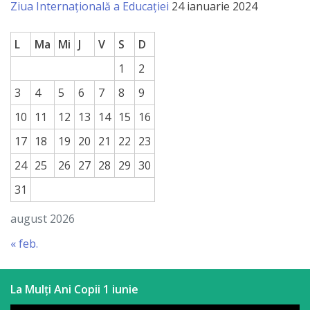
Ziua Internațională a Educației
24 ianuarie 2024
a
paginii
L
Ma
Mi
J
V
S
D
web
1
2
3
4
5
6
7
8
9
Contacte
10
11
12
13
14
15
16
17
18
19
20
21
22
23
24
25
26
27
28
29
30
31
august 2026
« feb.
La Mulți Ani Copii 1 iunie