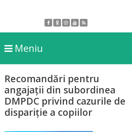
Despre
DGPDC
Meniu
Informații
despre
DGPDC
Recomandări pentru
Subdiviziuni/Servicii
angajații din subordinea
DMPDC privind cazurile de
Structura
dispariție a copiilor
Strategia