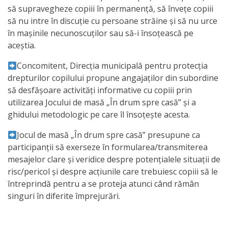
să supravegheze copiii în permanență, să învețe copiii
activitate
să nu intre în discuție cu persoane străine și să nu urce
în mașinile necunoscuților sau să-i însoțească pe
Transparență
aceștia.
Concomitent, Direcția municipală pentru protecția
Achiziții
drepturilor copilului propune angajaților din subordine
publice
să desfășoare activități informative cu copiii prin
utilizarea Jocului de masă „În drum spre casă” și a
Invitații
ghidului metodologic pe care îl însoțește acesta.
de
Jocul de masă „În drum spre casă” presupune ca
participanții să exerseze în formularea/transmiterea
participare
mesajelor clare și veridice despre potențialele situații de
risc/pericol și despre acțiunile care trebuiesc copiii să le
Planuri
întreprindă pentru a se proteja atunci când rămân
de
singuri în diferite împrejurări.
achiziții