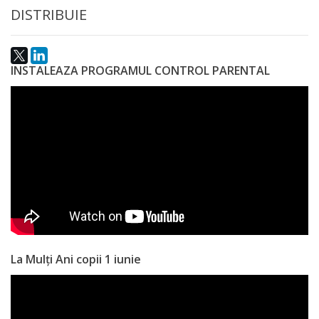
DISTRIBUIE
Anticorupție
Știri
INSTALEAZA PROGRAMUL CONTROL PARENTAL
și
Evenimente
Acte
și
regulamente
Legislație
internațională
La Mulți Ani copii 1 iunie
Legislație