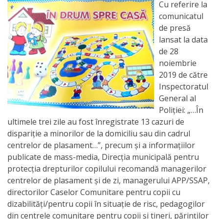
Orarul
Cu referire la
comunicatul
audienței
de presă
lansat la data
Managementul
de 28
instituției
noiembrie
2019 de către
Planuri
Inspectoratul
General al
de
Poliției: „…În
activitate
ultimele trei zile au fost înregistrate 13 cazuri de
dispariție a minorilor de la domiciliu sau din cadrul
centrelor de plasament…”, precum și a informațiilor
Parteneriate
publicate de mass-media, Direcția municipală pentru
protecția drepturilor copilului recomandă managerilor
Proiecte
centrelor de plasament și de zi, managerului APP/SSAP,
directorilor Caselor Comunitare pentr
u copii cu
Rapoarte
dizabilități/pentru copii în situație de risc, pedagogilor
de
din centrele comunitare pentru copii și tineri, părinților