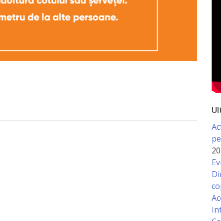
Ul
Ac
pe
20
Ev
Di
co
Ac
In