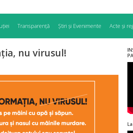
ției
Transparență
Știri și Evenimente
Acte și r
ia, nu virusul!
I
P
La