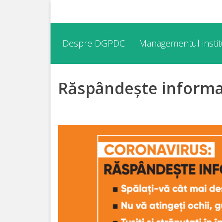
Despre
Despre DGPDC
Managementul institu
DGPDC
Răspândește informaț
Informații
despre
DGPDC
Subdiviziuni/Servicii
Structura
Strategia