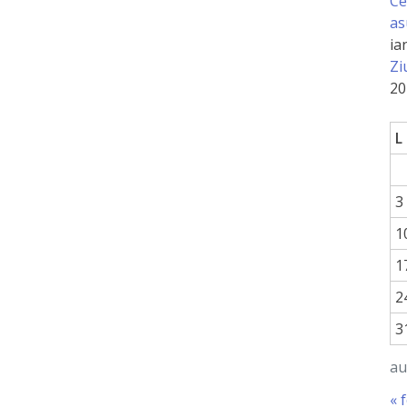
Ce
as
ia
Zi
20
L
3
1
1
2
3
au
« 