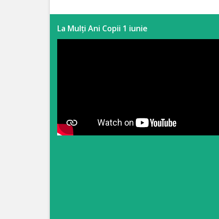
Anticorupție
La Mulți Ani Copii 1 iunie
Știri
și
Evenimente
Acte
și
regulamente
Legislație
internațională
Legislație