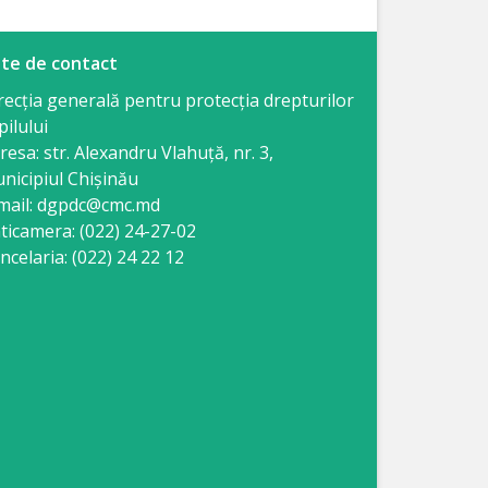
te de contact
recția generală pentru protecția drepturilor
pilului
resa: str. Alexandru Vlahuţă, nr. 3,
nicipiul Chişinău
mail: dgpdc@cmc.md
ticamera: (022) 24-27-02
ncelaria: (022) 24 22 12