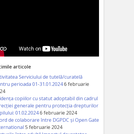
timile articole
tivitatea Serviciului de tutelă/curatelă
ntru perioada 01-31.01.2024
6 februarie
24
idența copiilor cu statut adoptabil din cadrul
recției generale pentru protecția drepturilor
pilului: 01.02.2024
6 februarie 2024
ord de colaborare între DGPDC și Open Gate
ternational
5 februarie 2024