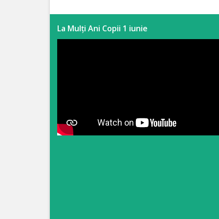
Anticorupție
La Mulți Ani Copii 1 iunie
Știri
și
Evenimente
Acte
și
regulamente
Legislație
internațională
Legislație