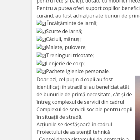
Orarul
pentru fete și băieți, dotate cu mobilier nece
Pentru a putea oferi suport copiilor beneficia
audienței
curând, au fost achiziționate bunuri de primă
Încălțăminte de iarnă;
Managementul
Scurte de iarnă;
instituției
Căciuli, mănuși;
Malete, pulovere;
Planuri
Treninguri tricotate;
Lenjerie de corp;
de
Pachete igienice personale.
activitate
Doar azi, cel puțin 4 copii au fost
identificați în stradă și au beneficiat atât
Parteneriate
de bunurile de primă necesitate, cât și de
întreg complexul de servicii din cadrul
Complexul de servicii sociale pentru copii
Proiecte
în situații de stradă.
Acțiunile se desfășoară în cadrul
Rapoarte
Proiectului de asistență tehnică
de
,,Consolidarea sistemului de protecție a