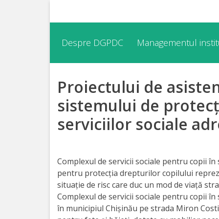
Despre
Despre DGPDC
Managementul institu
DGPDC
Proiectului de asiste
Informații
despre
sistemului de protecți
DGPDC
serviciilor sociale ad
Subdiviziuni/Servicii
Complexul de servicii sociale pentru copii în
Structura
pentru protecția drepturilor copilului reprezi
situație de risc care duc un mod de viață stra
Strategia
Complexul de servicii sociale pentru copii în 
în municipiul Chișinău pe strada Miron Costi