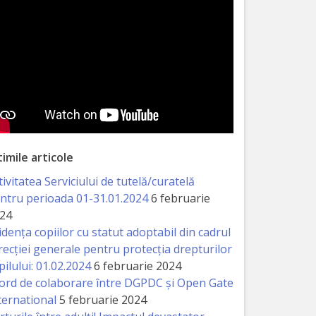
timile articole
tivitatea Serviciului de tutelă/curatelă
ntru perioada 01-31.01.2024
6 februarie
24
idența copiilor cu statut adoptabil din cadrul
recției generale pentru protecția drepturilor
pilului: 01.02.2024
6 februarie 2024
ord de colaborare între DGPDC și Open Gate
ternational
5 februarie 2024