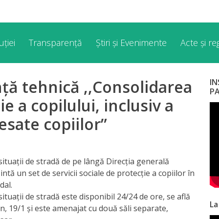
ției
Transparență
Știri și Evenimente
Acte și r
nță tehnică ,,Consolidarea
I
P
e a copilului, inclusiv a
resate copiilor”
 situații de stradă de pe lângă Direcția generală
ntă un set de servicii sociale de protecție a copiilor în
dal.
situații de stradă este disponibil 24/24 de ore, se află
La
n, 19/1 și este amenajat cu două săli separate,