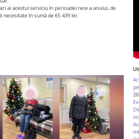
sar.
ri ai acestui serviciu în perioadei rece a anului, de
 necesitate în sumă de 65 439 lei:
Ul
Ac
pe
20
Ev
Di
co
Ac
In