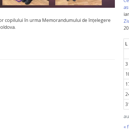
Ce
as
ia
lor copilului în urma Memorandumului de înțelegere
Zi
Moldova.
20
L
3
1
1
2
3
au
« 