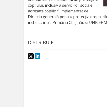
copilului, inclusiv a serviciilor sociale
activitate
adresate copiilor” implementat de
Direcția generală pentru protecția drepturi
Transparență
încheiat între Primăria Chișinău și UNICEF 
Achiziții
publice
DISTRIBUIE
Invitații
de
participare
Planuri
de
achiziții