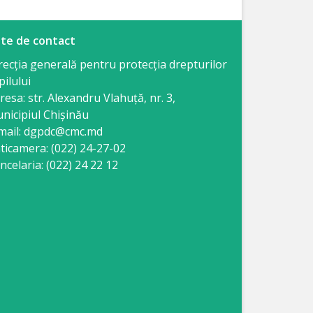
te de contact
recția generală pentru protecția drepturilor
pilului
resa: str. Alexandru Vlahuţă, nr. 3,
nicipiul Chişinău
mail: dgpdc@cmc.md
ticamera: (022) 24-27-02
ncelaria: (022) 24 22 12