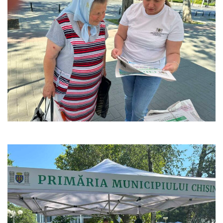
Anticorupție
Știri
și
Evenimente
Acte
și
regulamente
Legislație
internațională
Legislație