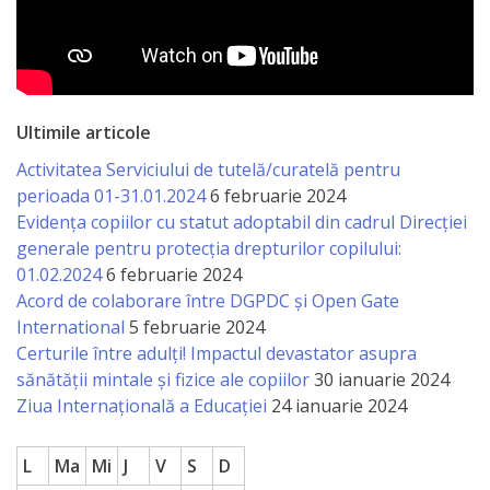
Ultimile articole
Activitatea Serviciului de tutelă/curatelă pentru
perioada 01-31.01.2024
6 februarie 2024
Evidența copiilor cu statut adoptabil din cadrul Direcției
generale pentru protecția drepturilor copilului:
01.02.2024
6 februarie 2024
Acord de colaborare între DGPDC și Open Gate
International
5 februarie 2024
Certurile între adulți! Impactul devastator asupra
sănătății mintale și fizice ale copiilor
30 ianuarie 2024
Ziua Internațională a Educației
24 ianuarie 2024
L
Ma
Mi
J
V
S
D