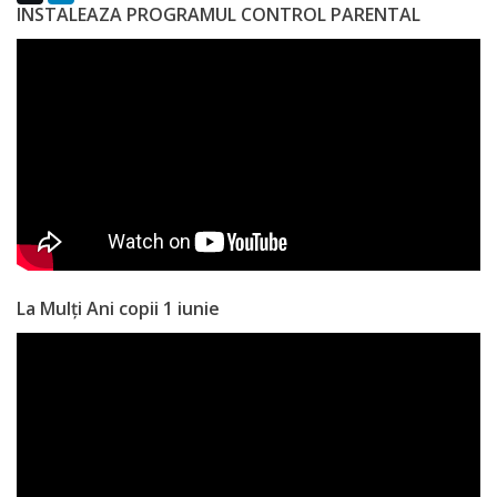
INSTALEAZA PROGRAMUL CONTROL PARENTAL
a
paginii
web
Contacte
La Mulți Ani copii 1 iunie