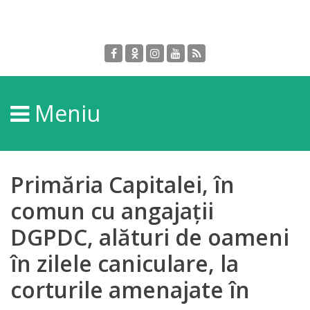
Despre
DGPDC
Meniu
Informații
despre
DGPDC
Primăria Capitalei, în
Subdiviziuni/Servicii
comun cu angajații
DGPDC, alături de oameni
Structura
în zilele caniculare, la
Strategia
corturile amenajate în