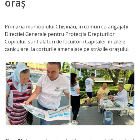
oraș
Orarul
audienței
Primăria municipiului Chișinău, în comun cu angajații
Managementul
Direcției Generale pentru Protecția Drepturilor
instituției
Copilului, sunt alături de locuitorii Capitalei, în zilele
caniculare, la corturile amenajate pe străzile orașului.
Planuri
de
activitate
Parteneriate
Proiecte
Rapoarte
de