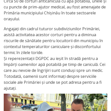
Circa 50 de corturi anticaniculă cu apă potabilă, unele și
cu puncte de prim-ajutor medical, au fost amenajate de
activitate
Primăria municipiului Chișinău în toate sectoarele
orașului.
Transparență
Angajați din cadrul tuturor subdiviziunilor Primăriei,
Achiziții
asistă activitatea acestor corturi pentru a diminua
riscurile de sănătate pentru locuitorii din municipiu în
publice
contextul temperaturilor caniculare și disconfortului
termic în zilele toride.
Invitații
Și reperezentații DGPDC au ieșit în stradă pentru a
de
împărți oamenilor apă potabilă pe timp de caniculă. Cei
care au nevoie de îngrijiri sunt conduși spre un medic.
participare
Totodată, oamenii sunt informați despre serviciile
sociale ale Primăriei și unde se pot adresa pentru a fi
Planuri
ajutați.
de
achiziții