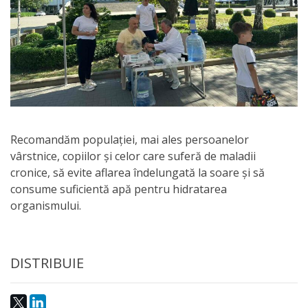
națională
Acte
interne
Media
Comunicate
Recomandăm populației, mai ales persoanelor
de
vârstnice, copiilor și celor care suferă de maladii
cronice, să evite aflarea îndelungată la soare și să
presă
consume suficientă apă pentru hidratarea
organismului.
Informații
utile
DISTRIBUIE
Versiunea
veche