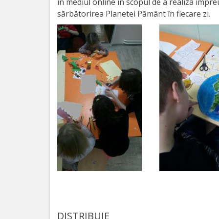
în mediul online în scopul de a realiza împr
activitate
sărbătorirea Planetei Pământ în fiecare zi.
Transparență
Achiziții
publice
Invitații
de
participare
Planuri
de
achiziții
DISTRIBUIE