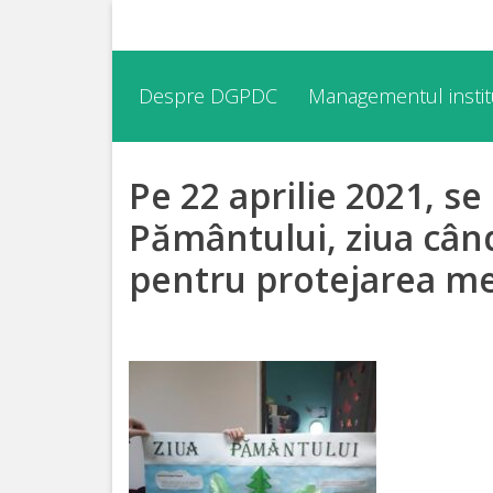
Despre
Despre DGPDC
Managementul institu
DGPDC
Pe 22 aprilie 2021, s
Informații
despre
Pământului, ziua cân
DGPDC
pentru protejarea me
Subdiviziuni/Servicii
Structura
Strategia