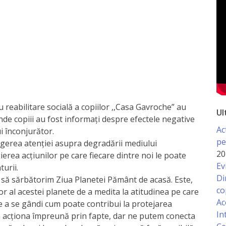
u reabilitare socială a copiilor ,,Casa Gavroche” au
Ul
unde copiii au fost informați despre efectele negative
Ac
i înconjurător.
pe
gerea atenţiei asupra degradării mediului
20
țierea acţiunilor pe care fiecare dintre noi le poate
Ev
urii.
Di
 să sărbătorim Ziua Planetei Pământ de acasă. Este,
co
 al acestei planete de a medita la atitudinea pe care
Ac
 de a se gândi cum poate contribui la protejarea
In
m acționa împreună prin fapte, dar ne putem conecta