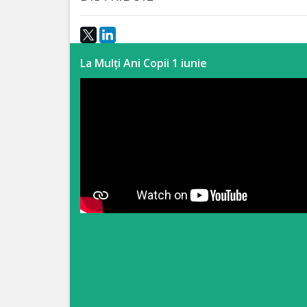
Anticorupție
Știri
La Mulți Ani Copii 1 iunie
și
Evenimente
Acte
și
regulamente
Legislație
internațională
Legislație