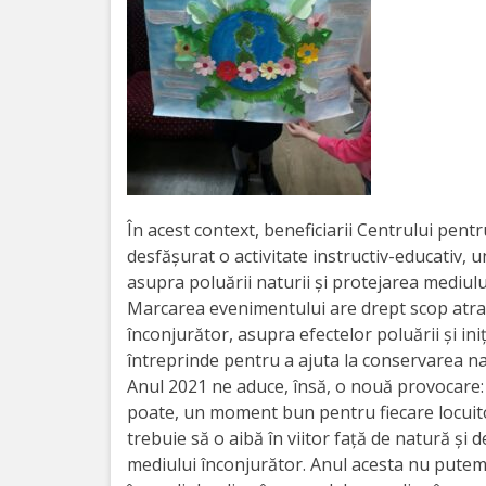
Orarul
audienței
Managementul
instituției
Planuri
de
În acest context, beneficiarii Centrului pentr
desfășurat o activitate instructiv-educativ, 
activitate
asupra poluării naturii și protejarea mediulu
Marcarea evenimentului are drept scop atra
Parteneriate
înconjurător, asupra efectelor poluării şi ini
întreprinde pentru a ajuta la conservarea nat
Proiecte
Anul 2021 ne aduce, însă, o nouă provocare:
poate, un moment bun pentru fiecare locuitor
Rapoarte
trebuie să o aibă în viitor față de natură și
mediului înconjurător. Anul acesta nu pute
de