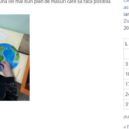
Ce
eună cel mai bun plan de măsuri care să facă posibilă
as
ia
Zi
20
L
3
1
1
2
3
au
« 