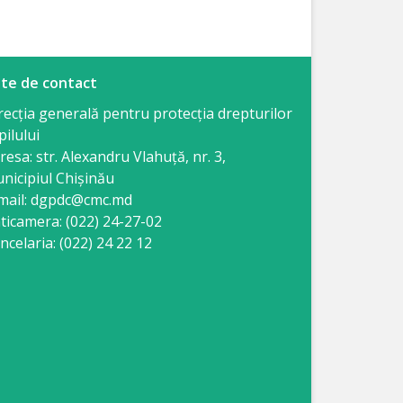
te de contact
recția generală pentru protecția drepturilor
pilului
resa: str. Alexandru Vlahuţă, nr. 3,
nicipiul Chişinău
mail: dgpdc@cmc.md
ticamera: (022) 24-27-02
ncelaria: (022) 24 22 12