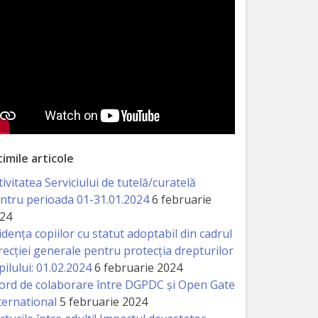
timile articole
tivitatea Serviciului de tutelă/curatelă
ntru perioada 01-31.01.2024
6 februarie
24
idența copiilor cu statut adoptabil din cadrul
recției generale pentru protecția drepturilor
pilului: 01.02.2024
6 februarie 2024
ord de colaborare între DGPDC și Open Gate
ternational
5 februarie 2024