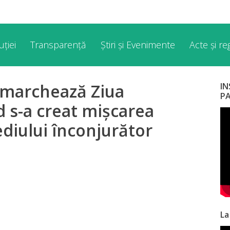
ției
Transparență
Știri și Evenimente
Acte și r
e marchează Ziua
I
P
d s-a creat mișcarea
diului înconjurător
La