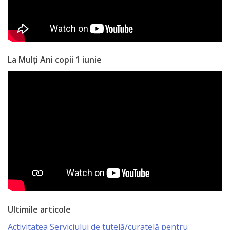
a
paginii
web
La Mulți Ani copii 1 iunie
Contacte
Ultimile articole
Activitatea Serviciului de tutelă/curatelă pentru