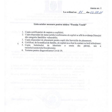
Anticorupție
Știri
și
Evenimente
Acte
și
regulamente
Legislație
internațională
Legislație