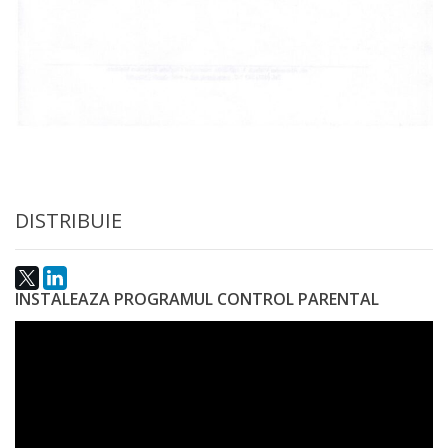
națională
Acte
interne
Media
Comunicate
DISTRIBUIE
de
presă
INSTALEAZA PROGRAMUL CONTROL PARENTAL
Informații
utile
Versiunea
veche