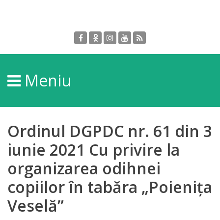
Despre
DGPDC
Meniu
Informații
despre
DGPDC
Ordinul DGPDC nr. 61 din 3
Subdiviziuni/Servicii
iunie 2021 Cu privire la
organizarea odihnei
Structura
copiilor în tabăra „Poienița
Strategia
Veselă”