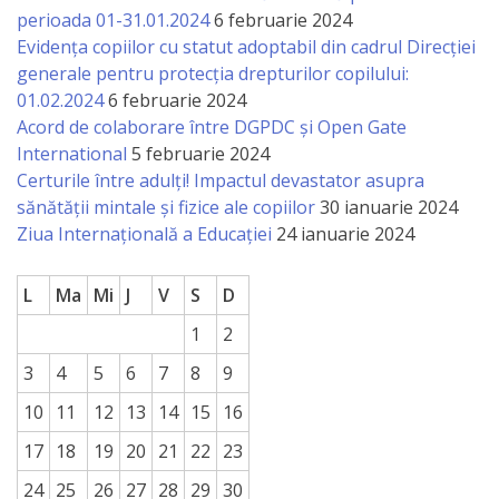
perioada 01-31.01.2024
6 februarie 2024
Evidența copiilor cu statut adoptabil din cadrul Direcției
generale pentru protecția drepturilor copilului:
01.02.2024
6 februarie 2024
Acord de colaborare între DGPDC și Open Gate
International
5 februarie 2024
Certurile între adulți! Impactul devastator asupra
sănătății mintale și fizice ale copiilor
30 ianuarie 2024
Ziua Internațională a Educației
24 ianuarie 2024
L
Ma
Mi
J
V
S
D
1
2
3
4
5
6
7
8
9
10
11
12
13
14
15
16
17
18
19
20
21
22
23
24
25
26
27
28
29
30