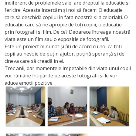
indiferent de problemele sale, are dreptul la educație și
activitate
fericire. Aceasta încercăm şi noi să facem: O educaţie
care să deschidă copilul în faţa noastră şi a celorlalţi. O
Transparență
educaţie care să ne apropie de toți copiii, o educație
prin fotografii și film. De ce? Deoarece întreaga noastră
viaţa este un film sau o expoziție de fotografii.
Achiziții
Este un proiect minunat și fiți de acord cu noi că toți
publice
copii au nevoie de puțin ajutor, puțină speranță și de
cineva care să creadă în ei.
Invitații
Trec anii, dar momentele irepetabile din viața unui copil
vor rămâne întipărite pe aceste fotografii și le vor
de
aduce emoții pozitive.
participare
Planuri
de
achiziții