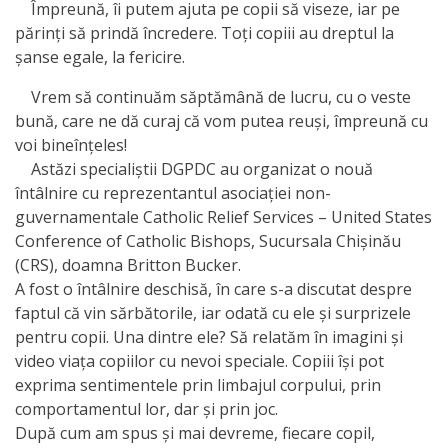
Orarul
Împreună, îi putem ajuta pe copii să viseze, iar pe
părinți să prindă încredere. Toți copiii au dreptul la
audienței
șanse egale, la fericire.
Managementul
Vrem să continuăm săptămână de lucru, cu o veste
bună, care ne dă curaj că vom putea reuși, împreună cu
instituției
voi bineînțeles!
Astăzi specialiștii DGPDC au organizat o nouă
Planuri
întâlnire cu reprezentantul asociației non-
de
guvernamentale Catholic Relief Services – United States
Conference of Catholic Bishops, Sucursala Chișinău
activitate
(CRS), doamna Britton Bucker.
A fost o întâlnire deschisă, în care s-a discutat despre
Parteneriate
faptul că vin sărbătorile, iar odată cu ele și surprizele
pentru copii. Una dintre ele? Să relatăm în imagini și
Proiecte
video viața copiilor cu nevoi speciale. Copiii își pot
exprima sentimentele prin limbajul corpului, prin
Rapoarte
comportamentul lor, dar și prin joc.
După cum am spus și mai devreme, fiecare copil,
de