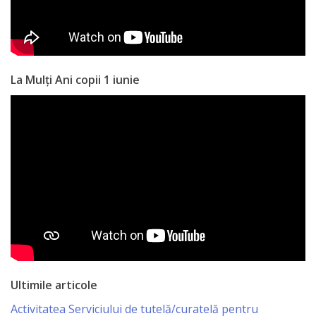
națională
Acte
interne
La Mulți Ani copii 1 iunie
Media
Comunicate
de
presă
Informații
utile
Versiunea
Ultimile articole
veche
Activitatea Serviciului de tutelă/curatelă pentru