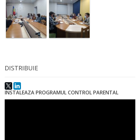
Anticorupție
Știri
și
Evenimente
Acte
DISTRIBUIE
și
regulamente
INSTALEAZA PROGRAMUL CONTROL PARENTAL
Legislație
internațională
Legislație