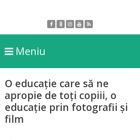
Despre
DGPDC
Meniu
Informații
despre
DGPDC
O educaţie care să ne
Subdiviziuni/Servicii
apropie de toți copiii, o
educație prin fotografii și
Structura
film
Strategia