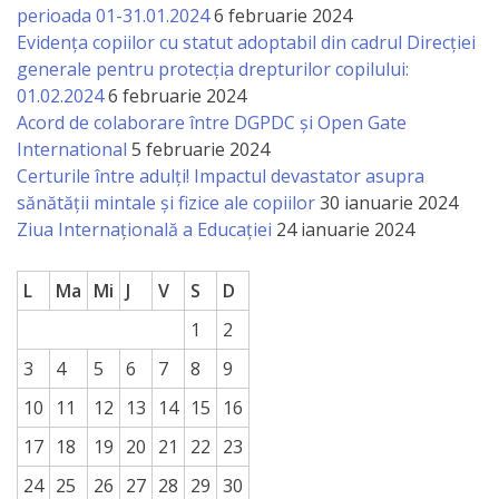
perioada 01-31.01.2024
6 februarie 2024
a
Evidența copiilor cu statut adoptabil din cadrul Direcției
paginii
generale pentru protecția drepturilor copilului:
01.02.2024
6 februarie 2024
web
Acord de colaborare între DGPDC și Open Gate
International
5 februarie 2024
Contacte
Certurile între adulți! Impactul devastator asupra
sănătății mintale și fizice ale copiilor
30 ianuarie 2024
Ziua Internațională a Educației
24 ianuarie 2024
L
Ma
Mi
J
V
S
D
1
2
3
4
5
6
7
8
9
10
11
12
13
14
15
16
17
18
19
20
21
22
23
24
25
26
27
28
29
30