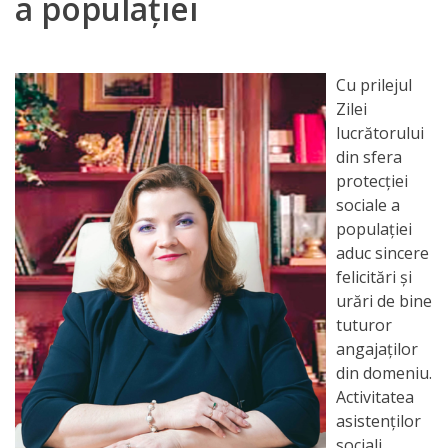
a populației
Orarul
audienței
Cu prilejul
Managementul
Zilei
instituției
lucrătorului
din sfera
Planuri
protecției
sociale a
de
populației
activitate
aduc sincere
felicitări și
Parteneriate
urări de bine
tuturor
angajaților
Proiecte
din domeniu.
Activitatea
Rapoarte
asistenţilor
de
sociali,