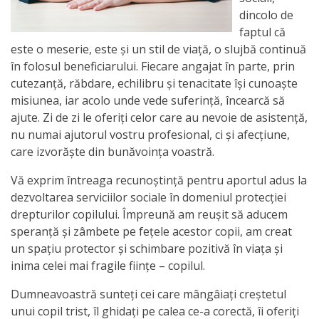
dincolo de
activitate
faptul că
este o meserie, este şi un stil de viaţă, o slujbă continuă
Transparență
în folosul beneficiarului. Fiecare angajat în parte, prin
cutezanţă, răbdare, echilibru şi tenacitate își cunoaște
Achiziții
misiunea, iar acolo unde vede suferință, încearcă să
ajute. Zi de zi le oferiţi celor care au nevoie de asistență,
publice
nu numai ajutorul vostru profesional, ci şi afecțiune,
care izvorăște din bunăvoinţa voastră.
Invitații
Vă exprim întreaga recunoştinţă pentru aportul adus la
de
dezvoltarea serviciilor sociale în domeniul protecției
participare
drepturilor copilului. Împreună am reușit să aducem
speranță și zâmbete pe fețele acestor copii, am creat
Planuri
un spațiu protector şi schimbare pozitivă în viaţa şi
inima celei mai fragile ființe – copilul.
de
Dumneavoastră sunteți cei care mângâiați creștetul
achiziții
unui copil trist, îl ghidați pe calea ce-a corectă, îi oferiți