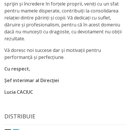
sprijin și încredere în forțele proprii, veniți cu un sfat
Anticorupție
pentru mamele disperate, contribuiți la consolidarea
relației dintre părinți și copii. Vă dedicați cu suflet,
Știri
dăruire și profesionalism, pentru că în acest domeniu
și
dacă nu muncești cu dragoste, cu devotament nu obții
rezultate.
Evenimente
Vă doresc noi succese dar şi motivaţii pentru
Acte
performanţă şi perfecţiune.
și
Cu respect,
regulamente
Șef interimar al Direcției
Lucia CACIUC
Legislație
internațională
DISTRIBUIE
Legislație