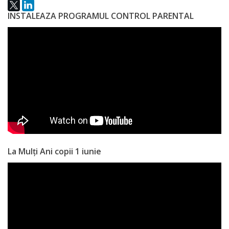
națională
INSTALEAZA PROGRAMUL CONTROL PARENTAL
Acte
interne
Media
Comunicate
de
presă
La Mulți Ani copii 1 iunie
Informații
utile
Versiunea
veche