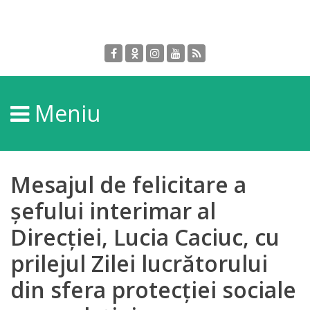
Despre
DGPDC
Meniu
Informații
despre
DGPDC
Mesajul de felicitare a
Subdiviziuni/Servicii
șefului interimar al
Direcției, Lucia Caciuc, cu
Structura
prilejul Zilei lucrătorului
Strategia
din sfera protecției sociale