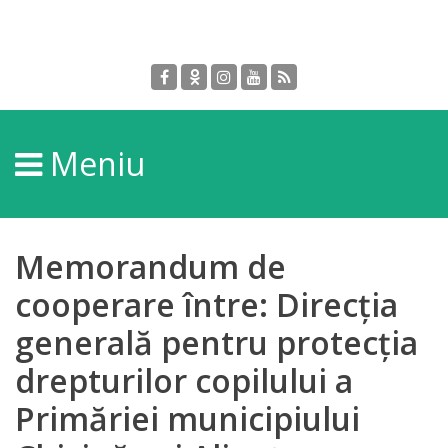
Despre
DGPDC
Meniu
Informații
despre
DGPDC
Memorandum de
Subdiviziuni/Servicii
cooperare între: Direcția
generală pentru protecția
Structura
drepturilor copilului a
Strategia
Primăriei municipiului