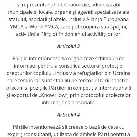
națională
și reprezentanțe internaționale, administrații
municipale și locale, organe și agenții specializate ale
Acte
statului, asociații și altele, inclusiv Alianța Europeană
interne
YMCA și World YMCA, care pot coopera sau sprijini,
activitățile Părților în domeniul activităților lor.
Media
Articolul 3
Comunicate
Părțile intenționează să organizeze schimburi de
informații pentru a consolida sectorul protecției
de
drepturilor copilului, inclusiv a refugiaților din Ucraina
presă
care temporar sunt stabiliți pe teritoriul țării noastre,
precum și pozițiile Părților în competiția internațională
și exportul de „Know How”, prin protocolul proiectelor
Informații
internaționale asociate.
utile
Articolul 4
Versiunea
Părțile intenționează să creeze o bază de date cu
veche
experți/consultanți, utilizată de ambele Părți pentru a