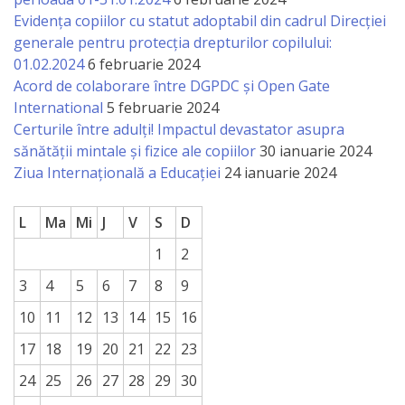
Evidența copiilor cu statut adoptabil din cadrul Direcției
generale pentru protecția drepturilor copilului:
01.02.2024
6 februarie 2024
Acord de colaborare între DGPDC și Open Gate
International
5 februarie 2024
Certurile între adulți! Impactul devastator asupra
sănătății mintale și fizice ale copiilor
30 ianuarie 2024
Ziua Internațională a Educației
24 ianuarie 2024
L
Ma
Mi
J
V
S
D
1
2
3
4
5
6
7
8
9
10
11
12
13
14
15
16
17
18
19
20
21
22
23
24
25
26
27
28
29
30