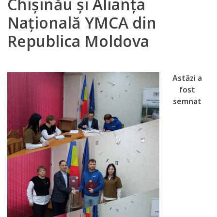
Chișinău și Alianța
Orarul
Națională YMCA din
audienței
Republica Moldova
Managementul
instituției
Astăzi a
Planuri
fost
semnat
de
activitate
Parteneriate
Proiecte
Rapoarte
de