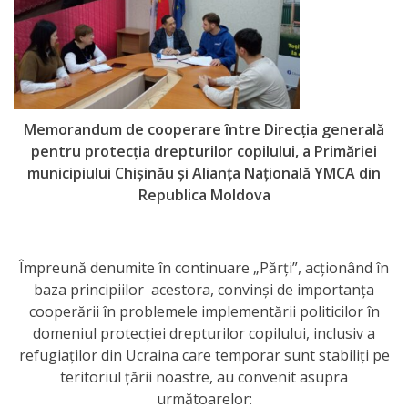
activitate
Transparență
Achiziții
Memorandum de cooperare
între
Direcția generală
pentru protecția drepturilor copilului, a Primăriei
publice
municipiului Chișinău
și
Alianța Națională YMCA din
Republica Moldova
Invitații
de
participare
Împreună denumite în continuare „Părţi”, acționând în
baza principiilor acestora, convinși de importanța
cooperării în problemele implementării politicilor în
Planuri
domeniul protecției drepturilor copilului, inclusiv a
de
refugiaților din Ucraina care temporar sunt stabiliți pe
teritoriul țării noastre, au convenit asupra
achiziții
următoarelor: