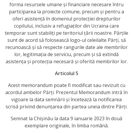
forma resursele umane și financiare necesare întru
a
participarea la proiecte comune, precum și pentru a
paginii
oferi asistență în domeniul protecției drepturilor
copilului, inclusiv a refugiaților din Ucraina care
web
temporar sunt stabiliți pe teritoriul țării noastre. Părțile
sunt de acord să folosească logo-ul celeilalte Părți, să
Contacte
recunoască și să respecte rangurile date ale membrilor
lor, legitimația de serviciu, precum și să extindă
asistența și protecția necesară și oferită membrilor lor.
Articolul 5
Acest memorandum poate fi modificat sau revizuit cu
acordul ambelor Părți. Prezentul Memorandum intră în
vigoare la data semnării și încetează la notificarea
scrisă privind denunțarea din partea uneia dintre Părți.
Semnat la Chișinău la data 9 ianuarie 2023 în două
exemplare originale, în limba română.