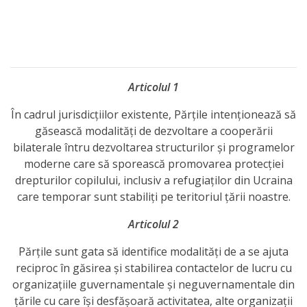
Anticorupție
Știri
și
Articolul 1
Evenimente
În cadrul jurisdicțiilor existente, Părțile intenționează să
găsească modalități de dezvoltare a cooperării
Acte
bilaterale întru dezvoltarea structurilor și programelor
și
moderne care să sporească promovarea protecției
drepturilor copilului, inclusiv a refugiaților din Ucraina
regulamente
care temporar sunt stabiliți pe teritoriul țării noastre.
Legislație
Articolul 2
internațională
Părțile sunt gata să identifice modalități de a se ajuta
reciproc în găsirea și stabilirea contactelor de lucru cu
Legislație
organizațiile guvernamentale și neguvernamentale din
țările cu care își desfășoară activitatea, alte organizații