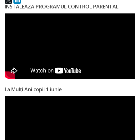
națională
INSTALEAZA PROGRAMUL CONTROL PARENTAL
Acte
interne
Media
Comunicate
de
presă
La Mulți Ani copii 1 iunie
Informații
utile
Versiunea
veche