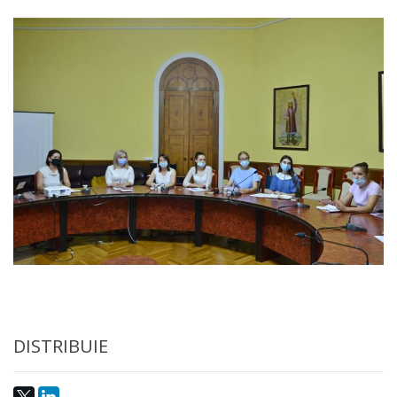
Anticorupție
Știri
și
Evenimente
Acte
și
regulamente
Legislație
internațională
DISTRIBUIE
Legislație