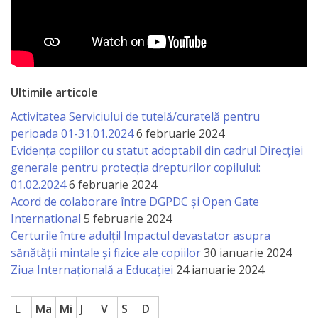
a
paginii
web
Ultimile articole
Contacte
Activitatea Serviciului de tutelă/curatelă pentru
perioada 01-31.01.2024
6 februarie 2024
Evidența copiilor cu statut adoptabil din cadrul Direcției
generale pentru protecția drepturilor copilului:
01.02.2024
6 februarie 2024
Acord de colaborare între DGPDC și Open Gate
International
5 februarie 2024
Certurile între adulți! Impactul devastator asupra
sănătății mintale și fizice ale copiilor
30 ianuarie 2024
Ziua Internațională a Educației
24 ianuarie 2024
L
Ma
Mi
J
V
S
D