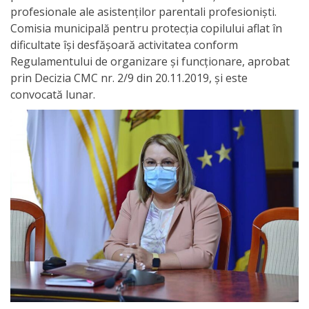
profesionale ale asistenților parentali profesioniști.
activitate
Comisia municipală pentru protecția copilului aflat în
dificultate îşi desfăşoară activitatea conform
Transparență
Regulamentului de organizare şi funcţionare, aprobat
prin Decizia CMC nr. 2/9 din 20.11.2019, şi este
Achiziții
convocată lunar.
publice
Invitații
de
participare
Planuri
de
achiziții