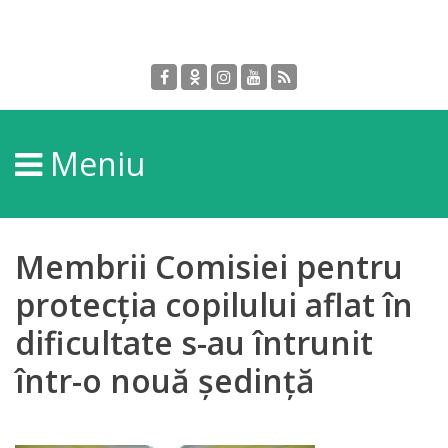
Despre
DGPDC
Meniu
Informații
despre
DGPDC
Membrii Comisiei pentru
Subdiviziuni/Servicii
protecția copilului aflat în
dificultate s-au întrunit
Structura
într-o nouă ședință
Strategia