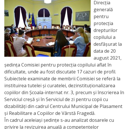
Orarul
Direcția
generală
audienței
pentru
protecția
Managementul
drepturilor
instituției
copilului a
desfășurat la
Planuri
data de 20
august 2021,
de
ședința Comisiei pentru protecția copilului aflat în
activitate
dificultate, unde au fost discutate 17 cazuri de profil.
Subiectele examinate de membrii Comisiei se referă la
instituirea tutelei și curatelei, dezinstituţionalizarea
Parteneriate
copiilor din Școala-internat nr. 3, precum și înscrierea în
Serviciul creșă și în Serviciul de zi pentru copii cu
Proiecte
dizabilităţi din cadrul Centrului Municipal de Plasament
și Reabilitare a Copiilor de Vârstă Fragedă.
Rapoarte
În cadrul aceleiași ședințe s-au analizat dosarele cu
de
privire la revizuirea anuală a competențelor