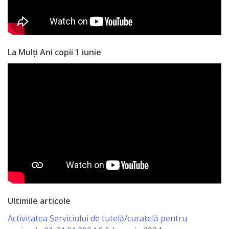
națională
Acte
interne
La Mulți Ani copii 1 iunie
Media
Comunicate
de
presă
Informații
utile
Ultimile articole
Versiunea
Activitatea Serviciului de tutelă/curatelă pentru
veche