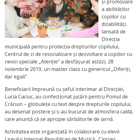
Orarul
și promovare
a abilităților
audienței
copiilor cu
dizabilități,
Managementul
lansată de
instituției
Direcția
municipală pentru protecția drepturilor copilului,
Centrul de zi de resocializare și dezvoltare a copiilor cu
Planuri
nevoi speciale „Atenție” a desfășurat astăzi, 28
de
noiembrie 2019, un master class cu genericul „Diferiți,
dar egali”.
activitate
Beneficiarii împreună cu șeful interimar al Direcției,
Parteneriate
Lucia Caciuc, au confecționat jucării pentru Pom
ul de
Crăciun – globulețe cu text despre drepturile copilului,
Proiecte
au desenat postere și s-au bucurat de atmosfera caldă,
care anunță că se apropie sărbătorile de iarnă.
Rapoarte
Activitatea este organizată în colaborare cu elevii
de
Liceului Internat Republican de Muzică „Ciprian