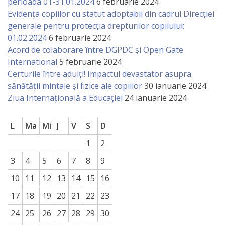
perioada 01-31.01.2024
6 februarie 2024
a
Evidența copiilor cu statut adoptabil din cadrul Direcției
generale pentru protecția drepturilor copilului:
paginii
01.02.2024
6 februarie 2024
web
Acord de colaborare între DGPDC și Open Gate
International
5 februarie 2024
Certurile între adulți! Impactul devastator asupra
Contacte
sănătății mintale și fizice ale copiilor
30 ianuarie 2024
Ziua Internațională a Educației
24 ianuarie 2024
L
Ma
Mi
J
V
S
D
1
2
3
4
5
6
7
8
9
10
11
12
13
14
15
16
17
18
19
20
21
22
23
24
25
26
27
28
29
30