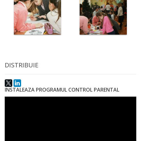
Anticorupție
Știri
și
Evenimente
Acte
DISTRIBUIE
și
regulamente
INSTALEAZA PROGRAMUL CONTROL PARENTAL
Legislație
internațională
Legislație