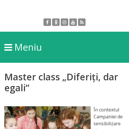
Despre
DGPDC
Meniu
Informații
despre
DGPDC
Master class „Diferiți, dar
Subdiviziuni/Servicii
egali”
Structura
În contextul
Strategia
Campaniei de
sensibilizare