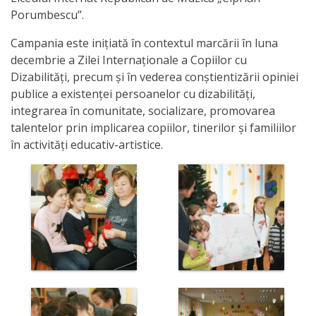
Porumbescu”.
activitate
Campania este inițiată în contextul marcării în luna
Transparență
decembrie a Zilei Internaționale a Copiilor cu
Dizabilități, precum și în vederea conștientizării opiniei
Achiziții
publice a existenței persoanelor cu dizabilități,
integrarea în comunitate, socializare, promovarea
publice
talentelor prin implicarea copiilor, tinerilor și familiilor
în activități educativ-artistice.
Invitații
de
participare
Planuri
de
achiziții