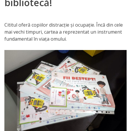
bibliotecă!
Orarul
audienței
Cititul oferă copiilor distracţie şi ocupaţie. Încă din cele
Managementul
mai vechi timpuri, cartea a reprezentat un instrument
instituției
fundamental în viaţa omului.
Planuri
de
activitate
Parteneriate
Proiecte
Rapoarte
de