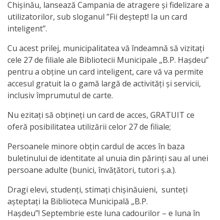
națională
Chișinău, lansează Campania de atragere și fidelizare a
utilizatorilor, sub sloganul ”Fii deștept! Ia un card
Acte
inteligent”.
interne
Cu acest prilej, municipalitatea vă îndeamnă să vizitați
cele 27 de filiale ale Bibliotecii Municipale „B.P. Hașdeu”
Media
pentru a obține un card inteligent, care vă va permite
accesul gratuit la o gamă largă de activități și servicii,
Comunicate
inclusiv împrumutul de carte.
de
Nu ezitați să obțineți un card de acces, GRATUIT ce
oferă posibilitatea utilizării celor 27 de filiale;
presă
Persoanele minore obțin cardul de acces în baza
Informații
buletinului de identitate al unuia din părinți sau al unei
persoane adulte (bunici, învățători, tutori ș.a.).
utile
Dragi elevi, studenți, stimați chișinăuieni, sunteți
Versiunea
așteptați la Biblioteca Municipală „B.P.
Hașdeu”! Septembrie este luna cadourilor – e luna în
veche