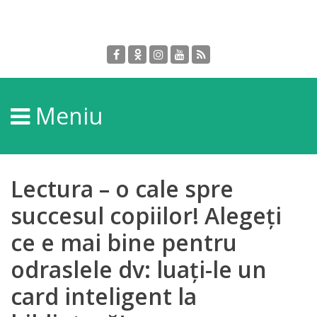
Despre
DGPDC
Meniu
Informații
despre
DGPDC
Lectura – o cale spre
Subdiviziuni/Servicii
succesul copiilor! Alegeți
ce e mai bine pentru
Structura
odraslele dv: luați-le un
Strategia
card inteligent la