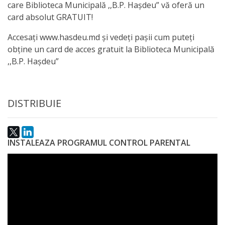
care Biblioteca Municipală ,,B.P. Hașdeu” vă oferă un
a
card absolut GRATUIT!
paginii
Accesați www.hasdeu.md și vedeți pașii cum puteți
web
obține un card de acces gratuit la Biblioteca Municipală
,,B.P. Hașdeu”
Contacte
DISTRIBUIE
INSTALEAZA PROGRAMUL CONTROL PARENTAL