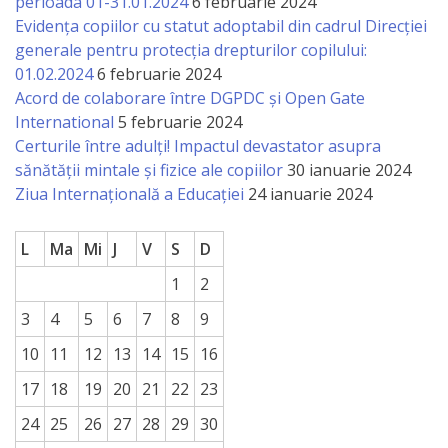
perioada 01-31.01.2024
6 februarie 2024
Evidența copiilor cu statut adoptabil din cadrul Direcției
generale pentru protecția drepturilor copilului:
01.02.2024
6 februarie 2024
Acord de colaborare între DGPDC și Open Gate
International
5 februarie 2024
Certurile între adulți! Impactul devastator asupra
sănătății mintale și fizice ale copiilor
30 ianuarie 2024
Ziua Internațională a Educației
24 ianuarie 2024
L
Ma
Mi
J
V
S
D
1
2
3
4
5
6
7
8
9
10
11
12
13
14
15
16
17
18
19
20
21
22
23
24
25
26
27
28
29
30