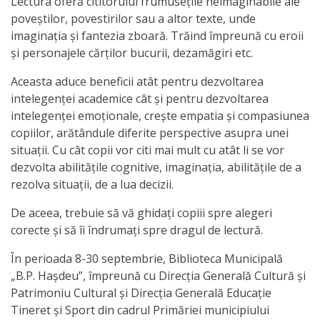
Lectura oferă cititorului frumuseţile neimaginabile ale
Anticorupție
poveştilor, povestirilor sau a altor texte, unde
imaginaţia şi fantezia zboară. Trăind împreună cu eroii
Știri
şi personajele cărţilor bucurii, dezamăgiri etc.
și
Aceasta aduce beneficii atât pentru dezvoltarea
intelegenţei academice cât şi pentru dezvoltarea
Evenimente
intelegenţei emoţionale, creşte empatia şi compasiunea
copiilor, arătândule diferite perspective asupra unei
Acte
situaţii. Cu cât copii vor citi mai mult cu atât li se vor
și
dezvolta abilităţile cognitive, imaginaţia, abilităţile de a
rezolva situaţii, de a lua decizii.
regulamente
De aceea, trebuie să vă ghidați copiii spre alegeri
Legislație
corecte și să îi îndrumați spre dragul de lectură.
internațională
În perioada 8-30 septembrie, Biblioteca Municipală
„B.P. Hașdeu”, împreună cu Direcția Generală Cultură și
Legislație
Patrimoniu Cultural și Direcția Generală Educație
Tineret și Sport din cadrul Primăriei municipiului