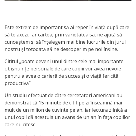
activitate
Transparență
Este extrem de important să ai reper în viaţă după care
să te axezi. Iar cartea, prin varietatea sa, ne ajută să
Achiziții
cunoaştem şi să înţelegem mai bine lucrurile din jurul
nostru şi totodată să ne descoperim pe noi înşine.
publice
Cititul „poate deveni unul dintre cele mai importante
Invitații
obişnuinţe personale de care copiii vor avea nevoie
pentru a avea o carieră de succes şi o viaţă fericită,
de
productivă”.
participare
Un studiu efectuat de către cercetători americani au
demonstrat că 15 minute de citit pe zi înseamnă mai
Planuri
mult de un milion de cuvinte pe an, iar lectura zilnică a
de
unui copil dă acestuia un avans de un an în faţa copiilor
care nu citesc.
achiziții