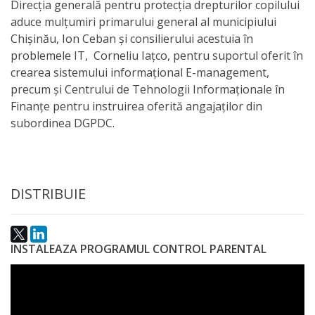
națională
Direcția generală pentru protecția drepturilor copilului
aduce mulțumiri primarului general al municipiului
Acte
Chișinău, Ion Ceban și consilierului acestuia în
problemele IT, Corneliu Iațco, pentru suportul oferit în
interne
crearea sistemului informațional E-management,
precum și Centrului de Tehnologii Informaționale în
Media
Finanțe pentru instruirea oferită angajaților din
subordinea DGPDC.
Comunicate
de
presă
DISTRIBUIE
Informații
utile
INSTALEAZA PROGRAMUL CONTROL PARENTAL
Versiunea
veche