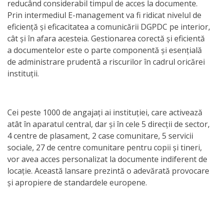
reducând considerabil timpul de acces la documente.
activitate
Prin intermediul E-management va fi ridicat nivelul de
eficiență și eficacitatea a comunicării DGPDC pe interior,
cât și în afara acesteia. Gestionarea corectă și eficientă
Transparență
a documentelor este o parte componentă și esențială
de administrare prudentă a riscurilor în cadrul oricărei
Achiziții
instituții.
publice
Invitații
Cei peste 1000 de angajați ai instituției, care activează
atât în aparatul central, dar și în cele 5 direcții de sector,
de
4 centre de plasament, 2 case comunitare, 5 servicii
participare
sociale, 27 de centre comunitare pentru copii și tineri,
vor avea acces personalizat la documente indiferent de
Planuri
locație. Această lansare prezintă o adevărată provocare
și apropiere de standardele europene.
de
achiziții