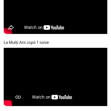
a
paginii
web
Contacte
La Mulți Ani copii 1 iunie