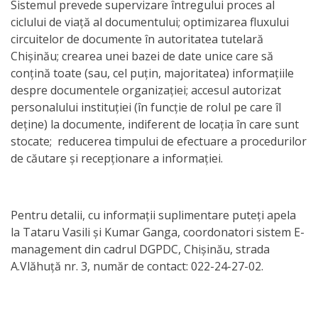
Sistemul prevede supervizare întregului proces al
Anticorupție
ciclului de viață al documentului; optimizarea fluxului
circuitelor de documente în autoritatea tutelară
Știri
Chișinău; crearea unei bazei de date unice care să
conţină toate (sau, cel puţin, majoritatea) informațiile
și
despre documentele organizaţiei; accesul autorizat
Evenimente
personalului instituției (în funcţie de rolul pe care îl
deţine) la documente, indiferent de locația în care sunt
Acte
stocate; reducerea timpului de efectuare a procedurilor
de căutare şi recepţionare a informaţiei.
și
regulamente
Pentru detalii, cu informații suplimentare puteți apela
Legislație
la Tataru Vasili și Kumar Ganga, coordonatori sistem E-
management din cadrul DGPDC, Chișinău, strada
internațională
A.Vlăhuță nr. 3, număr de contact: 022-24-27-02.
Legislație