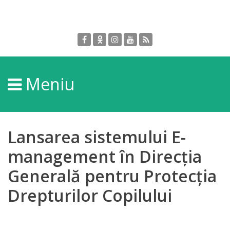
Despre
DGPDC
Meniu
Informații
despre
DGPDC
Lansarea sistemului E-
Subdiviziuni/Servicii
management în Direcția
Generală pentru Protecția
Structura
Drepturilor Copilului
Strategia