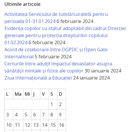
Ultimile articole
Activitatea Serviciului de tutelă/curatelă pentru
perioada 01-31.01.2024
6 februarie 2024
Evidența copiilor cu statut adoptabil din cadrul Direcției
generale pentru protecția drepturilor copilului:
01.02.2024
6 februarie 2024
Acord de colaborare între DGPDC și Open Gate
International
5 februarie 2024
Certurile între adulți! Impactul devastator asupra
sănătății mintale și fizice ale copiilor
30 ianuarie 2024
Ziua Internațională a Educației
24 ianuarie 2024
L
Ma
Mi
J
V
S
D
1
2
3
4
5
6
7
8
9
10
11
12
13
14
15
16