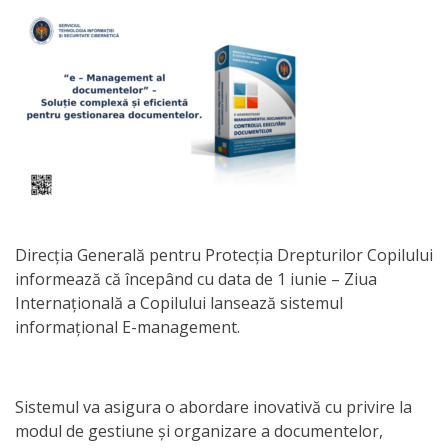
Orarul
audienței
Managementul
instituției
Planuri
de
activitate
Direcția Generală pentru Protecția Drepturilor Copilului
informează că începând cu data de 1 iunie – Ziua
Parteneriate
Internațională a Copilului lansează sistemul
informațional E-management.
Proiecte
Rapoarte
Sistemul va asigura o abordare inovativă cu privire la
modul de gestiune și organizare a documentelor,
de