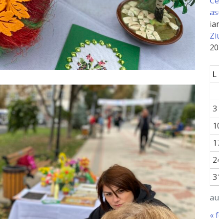
Ce
as
ia
Zi
20
L
3
1
1
2
3
au
« 