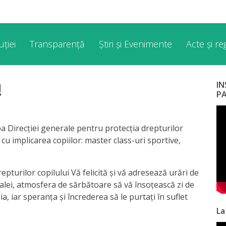
ției
Transparență
Știri și Evenimente
Acte și r
!
I
P
pa Direcției generale pentru protecția drepturilor
i cu implicarea copiilor: master class-uri sportive,
pturilor copilului Vă felicită și vă adresează urări de
talei, atmosfera de sărbătoare să vă însoţească zi de
ia, iar speranţa şi încrederea să le purtați în suflet
La