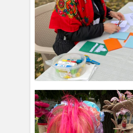
Anticorupție
Știri
și
Evenimente
Acte
și
regulamente
Legislație
internațională
Legislație