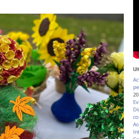
Ul
Ac
pe
20
Ev
Di
co
Ac
In