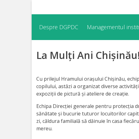
Despre
Despre DGPDC
Managementul institu
DGPDC
La Mulţi Ani Chişinău
Informații
despre
DGPDC
Cu prilejul Hramului oraşului Chişinău, echi
copilului, astăzi a organizat diverse activităț
Subdiviziuni/Servicii
expoziții de pictură și ateliere de creație.
Echipa Direcției generale pentru protecția dre
Structura
sănătate şi bucurie tuturor locuitorilor capi
zi, căldura familială să dăinuie în casa fiecăru
Strategia
mereu.