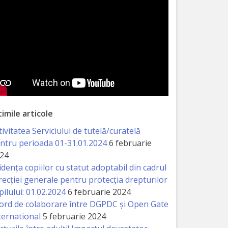
timile articole
tivitatea Serviciului de tutelă/curatelă
ntru perioada 01-31.01.2024
6 februarie
24
idența copiilor cu statut adoptabil din cadrul
recției generale pentru protecția drepturilor
pilului: 01.02.2024
6 februarie 2024
ord de colaborare între DGPDC și Open Gate
ternational
5 februarie 2024