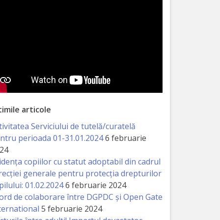
timile articole
tivitatea Serviciului de tutelă/curatelă
ntru perioada 01-31.01.2024
6 februarie
24
idența copiilor cu statut adoptabil din cadrul
recției generale pentru protecția drepturilor
pilului: 01.02.2024
6 februarie 2024
ord de colaborare între DGPDC și Open Gate
ternational
5 februarie 2024