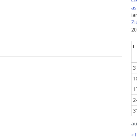
Ce
as
ia
Zi
20
L
3
1
1
2
3
au
« 