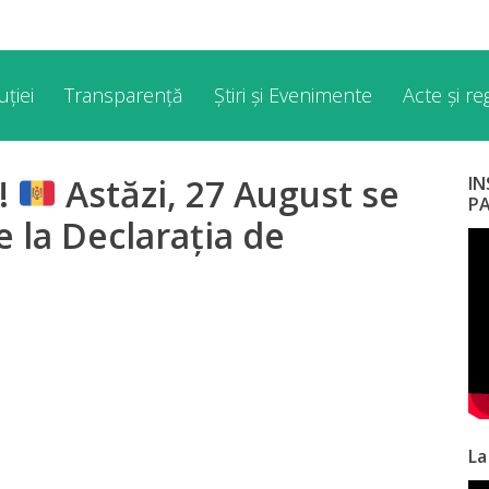
ției
Transparență
Știri și Evenimente
Acte și r
a!
Astăzi, 27 August se
I
P
e la Declarația de
La