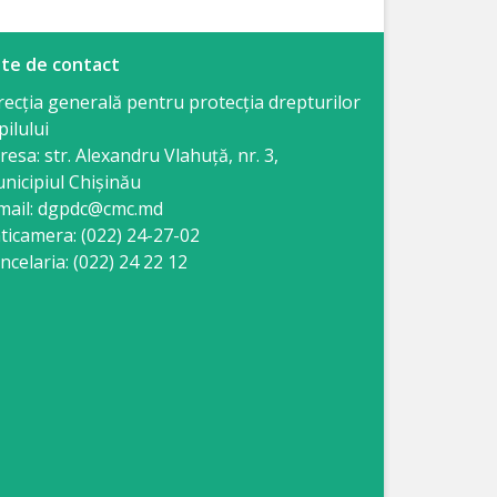
te de contact
recția generală pentru protecția drepturilor
pilului
resa: str. Alexandru Vlahuţă, nr. 3,
nicipiul Chişinău
mail: dgpdc@cmc.md
ticamera: (022) 24-27-02
ncelaria: (022) 24 22 12