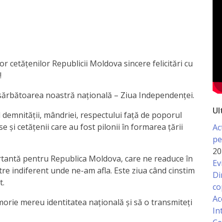
or cetățenilor Republicii Moldova sincere felicitări cu
!
sărbătoarea noastră națională – Ziua Independenței.
Ul
l demnității, mândriei, respectului față de poporul
e și cetățenii care au fost pilonii în formarea țării
Ac
pe
20
tantă pentru Republica Moldova, care ne readuce în
Ev
stre indiferent unde ne-am afla. Este ziua când cinstim
Di
t.
co
Ac
morie mereu identitatea națională și să o transmiteți
In