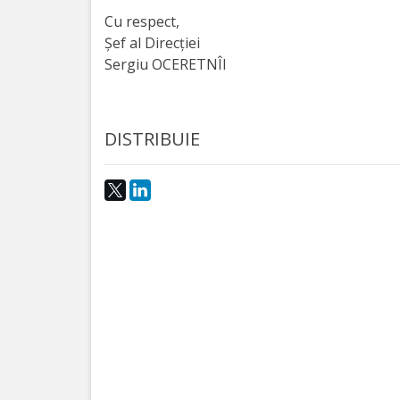
Cu respect,
activitate
Șef al Direcției
Sergiu OCERETNÎI
Transparență
Achiziții
DISTRIBUIE
publice
Invitații
de
participare
Planuri
de
achiziții