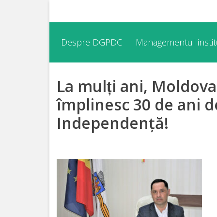
Despre
Despre DGPDC
Managementul institu
DGPDC
La mulți ani, Moldov
Informații
despre
împlinesc 30 de ani d
DGPDC
Independență!
Subdiviziuni/Servicii
Structura
Strategia