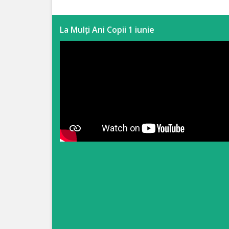
Anticorupție
La Mulți Ani Copii 1 iunie
Știri
și
Evenimente
Acte
și
regulamente
Legislație
internațională
Legislație