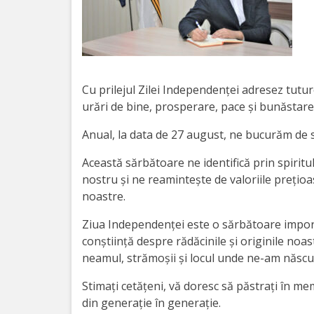
Orarul
audienței
Managementul
instituției
Cu prilejul Zilei Independenței adresez tutur
urări de bine, prosperare, pace și bunăstare
Planuri
Anual, la data de 27 august, ne bucurăm de 
de
Această sărbătoare ne identifică prin spiritu
activitate
nostru și ne reamintește de valoriile prețioas
noastre.
Parteneriate
Ziua Independenței este o sărbătoare impor
conștiință despre rădăcinile și originile noa
Proiecte
neamul, strămoșii și locul unde ne-am născu
Rapoarte
Stimați cetățeni, vă doresc să păstrați în me
din generație în generație.
de