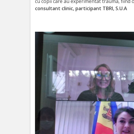
Orarul
cu copii care au experimentat trauma, fiind 
consultant clinic, participant TBRI, S.U.A
audienței
Managementul
instituției
Planuri
de
activitate
Parteneriate
Proiecte
Rapoarte
de