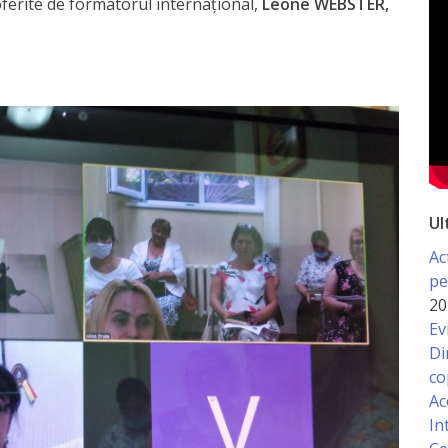
oferite de formatorul internațional,
Leone WEBSTER,
Ul
Ac
pe
20
Ev
Di
co
Ac
In