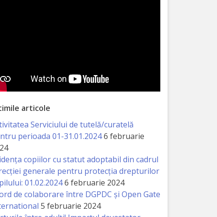
timile articole
tivitatea Serviciului de tutelă/curatelă
ntru perioada 01-31.01.2024
6 februarie
24
idența copiilor cu statut adoptabil din cadrul
recției generale pentru protecția drepturilor
pilului: 01.02.2024
6 februarie 2024
ord de colaborare între DGPDC și Open Gate
ternational
5 februarie 2024