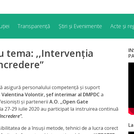
ției
Transparență
Știri și Evenimente
Acte și r
u tema: ,,Intervenția
I
P
încredere”
stă asigură personalului competență și suport
a
Valentina Volontir, șef interimar al DMPDC
a
esioniști și partenerii
A.O. ,,Open Gate
da 27-29 iulie 2020 au participat la instruirea continuă
 încredere”.
La
ibilitatea de a însuși metode, tehnici de a lucra corect