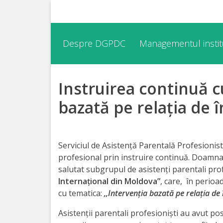
Despre
Despre DGPDC
Managementul institu
DGPDC
Instruirea continuă c
Informații
despre
bazată pe relația de 
DGPDC
Subdiviziuni/Servicii
Serviciul de Asistență Parentală Profesioni
profesional prin instruire continuă. Doamn
salutat subgrupul de asistenți parentali prof
Structura
Internațional din Moldova”
, care, în perioa
cu tematica:
,,Intervenția bazată pe relația de
Strategia
Asistenții parentali profesioniști au avut pos