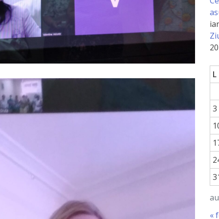
Ce
as
ia
Zi
20
L
3
1
1
2
3
au
« 