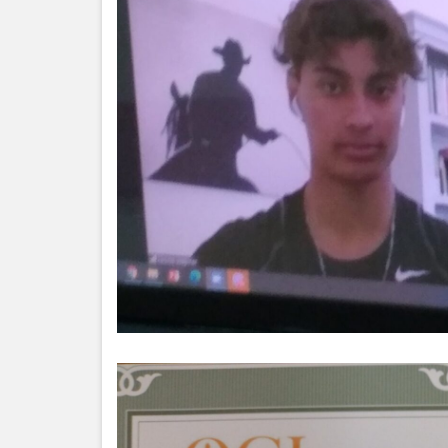
Anticorupție
Știri
și
Evenimente
Acte
și
regulamente
Legislație
internațională
Legislație