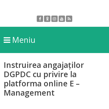
Despre
DGPDC
Meniu
Informații
despre
DGPDC
Instruirea angajaților
Subdiviziuni/Servicii
DGPDC cu privire la
platforma online E –
Structura
Management
Strategia