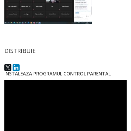
Anticorupție
Știri
și
Evenimente
DISTRIBUIE
Acte
și
INSTALEAZA PROGRAMUL CONTROL PARENTAL
regulamente
Legislație
internațională
Legislație