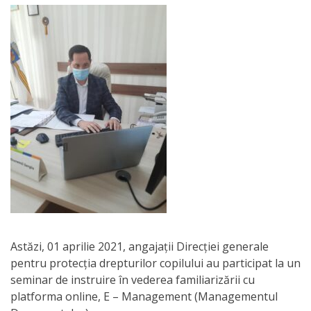
Orarul
audienței
Managementul
instituției
Planuri
de
activitate
Parteneriate
Proiecte
Astăzi, 01 aprilie 2021, angajații Direcției generale
pentru protecția drepturilor copilului au participat la un
seminar de instruire în vederea familiarizării cu
Rapoarte
platforma online, E – Management (Managementul
de