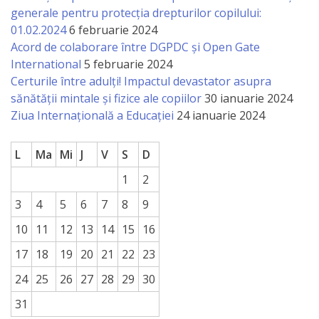
generale pentru protecția drepturilor copilului:
a
01.02.2024
6 februarie 2024
paginii
Acord de colaborare între DGPDC și Open Gate
International
5 februarie 2024
web
Certurile între adulți! Impactul devastator asupra
sănătății mintale și fizice ale copiilor
30 ianuarie 2024
Contacte
Ziua Internațională a Educației
24 ianuarie 2024
L
Ma
Mi
J
V
S
D
1
2
3
4
5
6
7
8
9
10
11
12
13
14
15
16
17
18
19
20
21
22
23
24
25
26
27
28
29
30
31