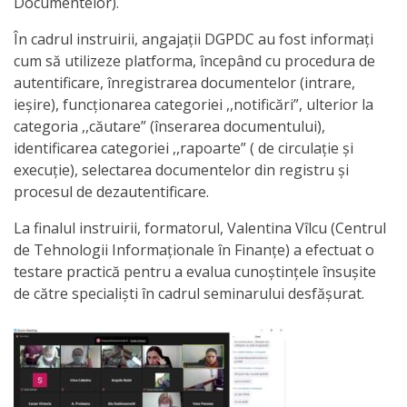
Documentelor).
activitate
În cadrul instruirii, angajații DGPDC au fost informați
cum să utilizeze platforma, începând cu procedura de
Transparență
autentificare, înregistrarea documentelor (intrare,
ieșire), funcționarea categoriei ,,notificări”, ulterior la
Achiziții
categoria ,,căutare” (înserarea documentului),
identificarea categoriei ,,rapoarte” ( de circulație și
publice
execuție), selectarea documentelor din registru și
procesul de dezautentificare.
Invitații
La finalul instruirii, formatorul, Valentina Vîlcu (Centrul
de
de Tehnologii Informaționale în Finanțe) a efectuat o
participare
testare practică pentru a evalua cunoștințele însușite
de către specialiști în cadrul seminarului desfășurat.
Planuri
de
achiziții