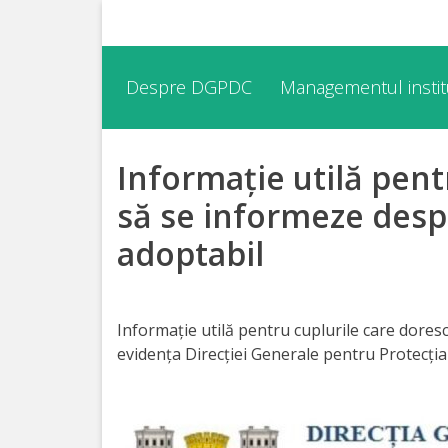
Despre
Despre DGPDC
Managementul institu
DGPDC
Informație utilă pent
Informații
despre
să se informeze despr
DGPDC
adoptabil
Subdiviziuni/Servicii
Informație utilă pentru cuplurile care doresc
Structura
evidența Direcției Generale pentru Protecția
Strategia