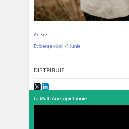
Anticorupție
Știri
și
Anexe:
Evenimente
Evidența copii -1 iunie
Acte
și
DISTRIBUIE
regulamente
Legislație
La Mulți Ani Copii 1 iunie
internațională
Legislație