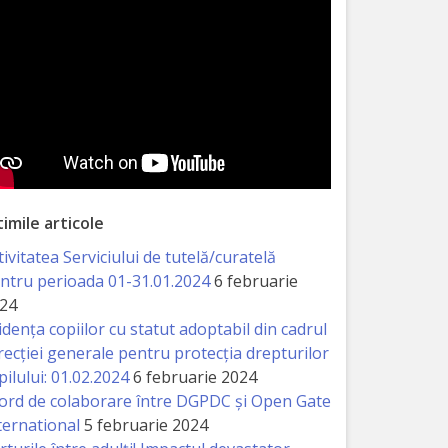
timile articole
tivitatea Serviciului de tutelă/curatelă
ntru perioada 01-31.01.2024
6 februarie
24
idența copiilor cu statut adoptabil din cadrul
recției generale pentru protecția drepturilor
pilului: 01.02.2024
6 februarie 2024
ord de colaborare între DGPDC și Open Gate
ternational
5 februarie 2024