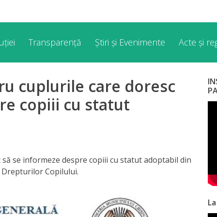
ției
Transparență
Știri și Evenimente
Acte și r
ru cuplurile care doresc
I
P
e copiii cu statut
 să se informeze despre copiii cu statut adoptabil din
 Drepturilor Copilului.
La