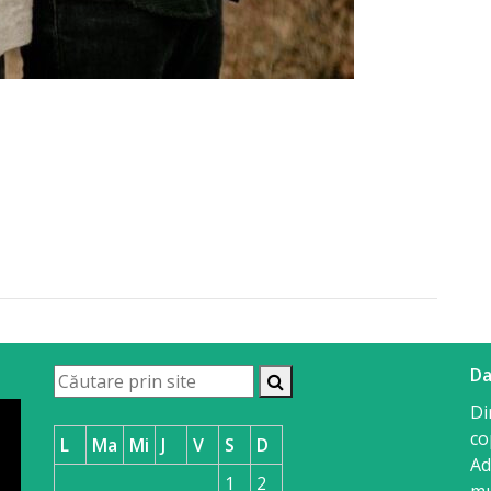
Da
Di
co
L
Ma
Mi
J
V
S
D
Ad
1
2