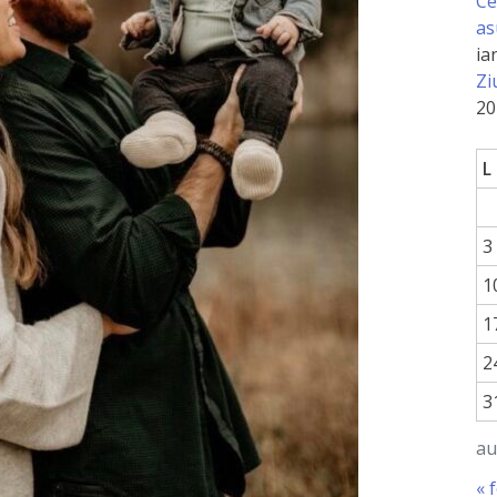
Ce
as
ia
Zi
20
L
3
1
1
2
3
au
« 