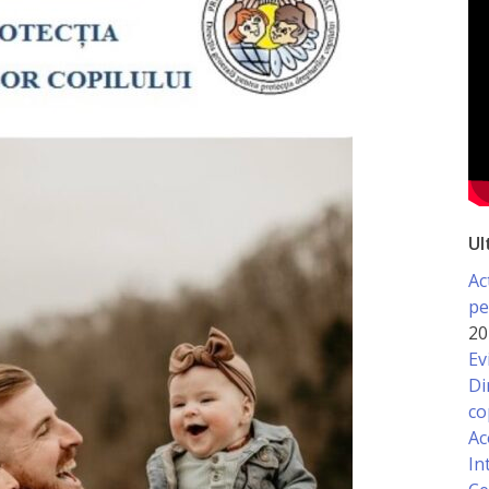
Ul
Ac
pe
20
Ev
Di
co
Ac
In