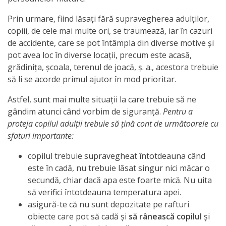
Anticorupție
Prin urmare, fiind lăsaţi fără supravegherea adulţilor,
copiii, de cele mai multe ori, se traumează, iar în cazuri
Știri
de accidente, care se pot întâmpla din diverse motive și
și
pot avea loc în diverse locații, precum este acasă,
grădinița, școala, terenul de joacă, ș. a., acestora trebuie
Evenimente
să li se acorde primul ajutor în mod prioritar.
Acte
Astfel, sunt mai multe situaţii la care trebuie să ne
gândim atunci când vorbim de siguranţă.
Pentru a
și
proteja copilul adulții trebuie să țină cont de următoarele cu
regulamente
sfaturi importante:
copilul trebuie supravegheat întotdeauna când
Legislație
este în cadă, nu trebuie lăsat singur nici măcar o
internațională
secundă, chiar dacă apa este foarte mică. Nu uita
să verifici întotdeauna temperatura apei.
asigură-te că nu sunt depozitate pe rafturi
Legislație
obiecte care pot să cadă şi
să rânească copilul
şi