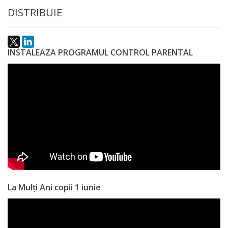
DISTRIBUIE
a
paginii
web
INSTALEAZA PROGRAMUL CONTROL PARENTAL
Contacte
La Mulți Ani copii 1 iunie