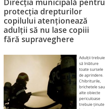
Direcția municipală pentru
Orarul
protecția drepturilor
audienței
copilului atenționează
Managementul
adulții să nu lase copiii
instituției
fără supraveghere
Planuri
de
Adulţii trebuie
activitate
să înlăture
toate sursele
Parteneriate
de aprindere.
Chibriturile,
Proiecte
brichetele sau
alte obiecte
Rapoarte
periculoase
trebuie ţinute
de