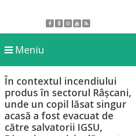
Despre
DGPDC
Meniu
Informații
despre
DGPDC
În contextul incendiului
Subdiviziuni/Servicii
produs în sectorul Râșcani,
unde un copil lăsat singur
Structura
acasă a fost evacuat de
Strategia
către salvatorii IGSU,