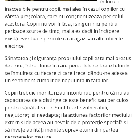
în locuri
activitate
inaccesibile pentru copii, mai ales în cazul copiilor cu
vârstă preşcolară, care nu conştientizează pericolul
acestora. Copiii nu vor fi lăsaţi singuri nici pentru
Transparență
perioade scurte de timp, mai ales dacă în încăpere
există eventuale pericole ca aragaz sau alte obiecte
Achiziții
electrice.
publice
Sănătatea şi siguranţa propriului copil este mai presus
de orice, într-o lume în care pericolele de toate felurile
Invitații
se înmulţesc cu fiecare zi care trece, dându-ne adesea
de
un sentiment cumplit de neputinţa în faţa lor.
participare
Copiii trebuie monitorizați încontinuu pentru că nu au
capacitatea de a distinge ce este benefic sau periculos
Planuri
pentru sănătatea lor. Sunt foarte vulnerabili,
neajutorați şi neadaptați la acțiunea factorilor mediului
de
extern şi de aceea au nevoie de o protecţie specială și
achiziții
să învețe abilități menite supraviețuirii din partea
persoanelor mature.