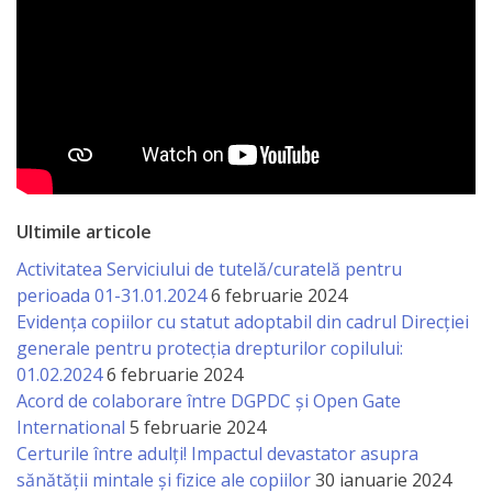
Ultimile articole
Activitatea Serviciului de tutelă/curatelă pentru
perioada 01-31.01.2024
6 februarie 2024
Evidența copiilor cu statut adoptabil din cadrul Direcției
generale pentru protecția drepturilor copilului:
01.02.2024
6 februarie 2024
Acord de colaborare între DGPDC și Open Gate
International
5 februarie 2024
Certurile între adulți! Impactul devastator asupra
sănătății mintale și fizice ale copiilor
30 ianuarie 2024