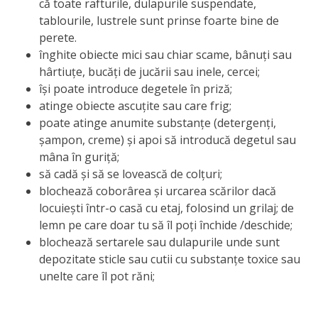
națională
că toate rafturile, dulapurile suspendate,
tablourile, lustrele sunt prinse foarte bine de
Acte
perete.
înghite obiecte mici sau chiar scame, bânuţi sau
interne
hârtiuţe, bucăţi de jucării sau inele, cercei;
îşi poate introduce degetele în priză;
Media
atinge obiecte ascuţite sau care frig;
poate atinge anumite substanţe (detergenţi,
Comunicate
şampon, creme) şi apoi să introducă degetul sau
mâna în guriţă;
de
să cadă şi să se lovească de colţuri;
presă
blochează coborârea şi urcarea scărilor dacă
locuieşti într-o casă cu etaj, folosind un grilaj; de
Informații
lemn pe care doar tu să îl poţi închide /deschide;
blochează sertarele sau dulapurile unde sunt
utile
depozitate sticle sau cutii cu substanţe toxice sau
unelte care îl pot răni;
Versiunea
veche