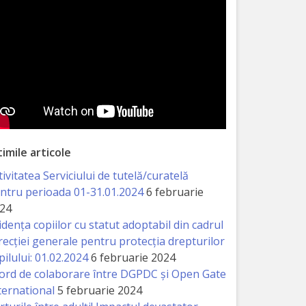
timile articole
tivitatea Serviciului de tutelă/curatelă
ntru perioada 01-31.01.2024
6 februarie
24
idența copiilor cu statut adoptabil din cadrul
recției generale pentru protecția drepturilor
pilului: 01.02.2024
6 februarie 2024
ord de colaborare între DGPDC și Open Gate
ternational
5 februarie 2024