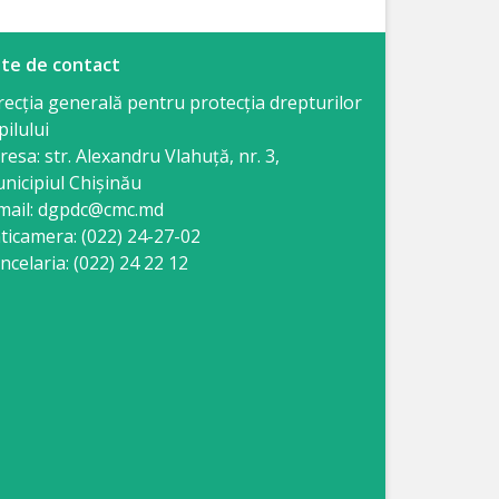
te de contact
recția generală pentru protecția drepturilor
pilului
resa: str. Alexandru Vlahuţă, nr. 3,
nicipiul Chişinău
mail: dgpdc@cmc.md
ticamera: (022) 24-27-02
ncelaria: (022) 24 22 12