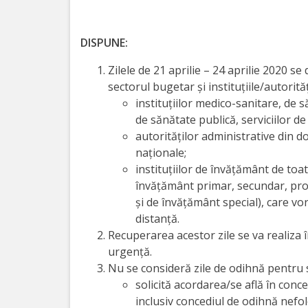
Orarul
audienței
DISPUNE:
Managementul
Zilele de 21 aprilie – 24 aprilie 2020 se
instituției
sectorul bugetar și instituțiile/autorită
instituțiilor medico-sanitare, de să
de sănătate publică, serviciilor de
Planuri
autorităților administrative din do
de
naţionale;
instituțiilor de învățământ de toat
activitate
învăţământ primar, secundar, prof
şi de învăţământ special), care v
Parteneriate
distanță.
Recuperarea acestor zile se va realiza î
Proiecte
urgență.
Nu se consideră zile de odihnă pentru sa
Rapoarte
solicită acordarea/se află în conc
inclusiv concediul de odihnă nefolo
de