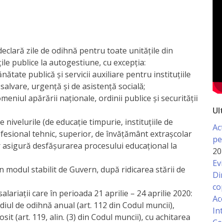
 declară zile de odihnă pentru toate unitățile din
țile publice la autogestiune, cu excepția:
nătate publică și servicii auxiliare pentru instituțiile
 salvare, urgență și de asistență socială;
meniul apărării naționale, ordinii publice şi securității
Ul
e nivelurile (de educaţie timpurie, instituţiile de
Ac
esional tehnic, superior, de învăţământ extraşcolar
pe
or asigură desfășurarea procesului educațional la
20
Ev
n modul stabilit de Guvern, după ridicarea stării de
Di
co
lariații care în perioada 21 aprilie – 24 aprilie 2020:
Ac
ediul de odihnă anual (art. 112 din Codul muncii),
In
sit (art. 119, alin. (3) din Codul muncii), cu achitarea