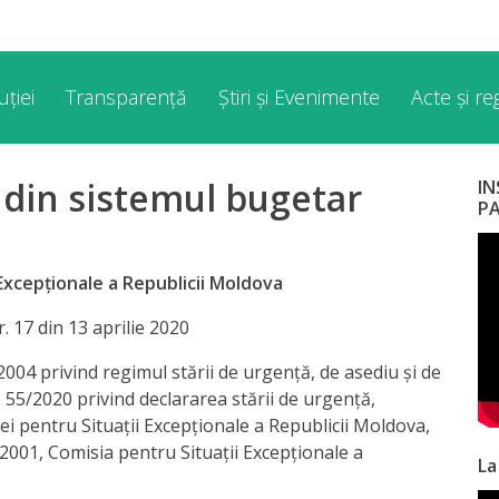
ției
Transparență
Știri și Evenimente
Acte și r
r din sistemul bugetar
I
P
Excepționale a Republicii Moldova
. 17 din 13 aprilie 2020
2004 privind regimul stării de urgență, de asediu și de
. 55/2020 privind declararea stării de urgență,
ei pentru Situații Excepționale a Republicii Moldova,
2001, Comisia pentru Situații Excepționale a
La