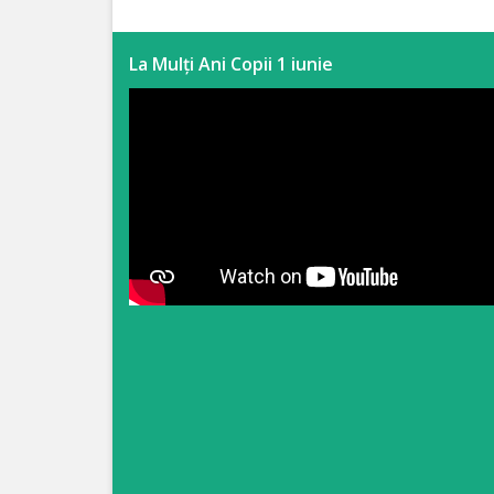
Anticorupție
La Mulți Ani Copii 1 iunie
Știri
și
Evenimente
Acte
și
regulamente
Legislație
internațională
Legislație