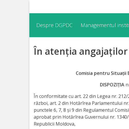
Despre
Despre DGPDC
Managementul institu
DGPDC
În atenția angajațilo
Informații
despre
DGPDC
Comisia pentru Situații 
Subdiviziuni/Servicii
DISPOZIȚIA
nr
În conformitate cu art. 22 din Legea nr. 212/
Structura
război, art. 2 din Hotărîrea Parlamentului nr
punctele 6, 7, 8 și 9 din Regulamentul Comisi
Strategia
aprobat prin Hotărîrea Guvernului nr. 1340/
Republicii Moldova,