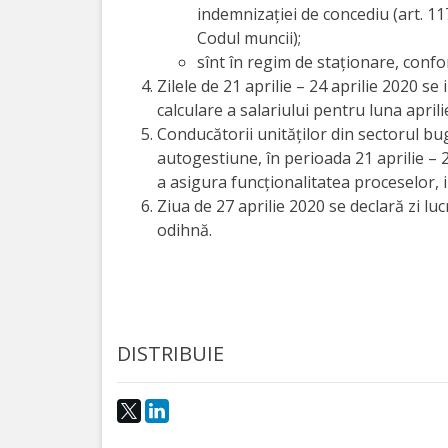
indemnizației de concediu (art. 117
activitate
Codul muncii);
sînt în regim de staționare, conf
Transparență
Zilele de 21 aprilie – 24 aprilie 2020 se
calculare a salariului pentru luna aprilie
Achiziții
Conducătorii unităților din sectorul buge
autogestiune, în perioada 21 aprilie – 
publice
a asigura funcționalitatea proceselor, i
Ziua de 27 aprilie 2020 se declară zi luc
Invitații
odihnă.
de
participare
Planuri
DISTRIBUIE
de
achiziții