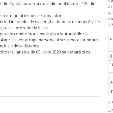
Ce
 din Codul muncii) și concediu neplătit (art. 120 din
as
ia
orm ordinului dispus de angajator.
Zi
 includ în tabelul de evidență a timpului de muncă și de
20
, ca zile prezente la lucru.
tar și conducătorii instituțiilor/autorităților la
L
24 aprilie, vor atrage personalul strict necesar pentru
nclusiv de la distanță.
rătoare, iar ziua de 08 iunie 2020 se declară zi de
3
1
1
2
3
au
« 