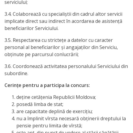
națională
serviciului;
3.4. Colaborează cu specialiştii din cadrul altor servicii
Acte
implicate direct sau indirect în acordarea de asistenţă
interne
beneficiarilor Serviciului.
3.5. Respectarea cu strictețe a datelor cu caracter
Media
personal al beneficiarilor și angajaților din Serviciu,
obținute pe parcursul conlucrării;
Comunicate
3.6. Coordonează activitatea personalului Serviciului din
de
subordine.
presă
Cerințe pentru a participa la concurs:
Informații
deţine cetăţenia Republicii Moldova;
utile
posedă limba de stat;
are capacitate deplină de exerciţiu;
nu a împlinit vîrsta necesară obţinerii dreptului la
Versiunea
pensie pentru limita de vîrstă;
veche
este apt, din punct de vedere al stării sănătăţii,