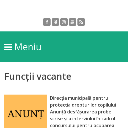
Despre
DGPDC
Meniu
Informații
despre
DGPDC
Funcții vacante
Subdiviziuni/Servicii
Direcţia municipală pentru
Structura
protecţia drepturilor copilului
Anunţă desfăşurarea probei
Strategia
scrise şi a interviului în cadrul
concursului pentru ocuparea