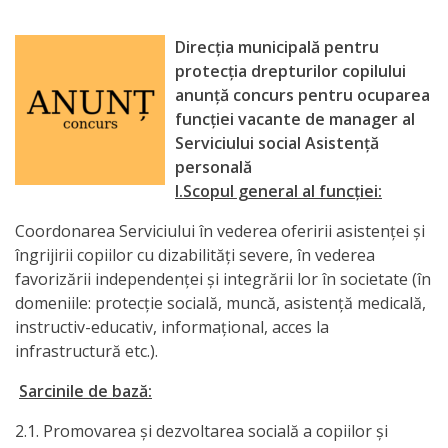
activitate
Direcţia municipală pentru
protecţia drepturilor copilului
Transparență
anunţă concurs pentru ocuparea
funcţiei vacante de manager al
Achiziții
Serviciului social Asistență
personală
publice
I.Scopul general al funcţiei:
Invitații
Coordonarea Serviciului în vederea oferirii asistenţei şi
îngrijirii copiilor cu dizabilităţi severe, în vederea
de
favorizării independenţei şi integrării lor în societate (în
participare
domeniile: protecţie socială, muncă, asistenţă medicală,
instructiv-educativ, informaţional, acces la
Planuri
infrastructură etc.).
de
Sarcinile de bază:
achiziții
2.1. Promovarea şi dezvoltarea socială a copiilor şi