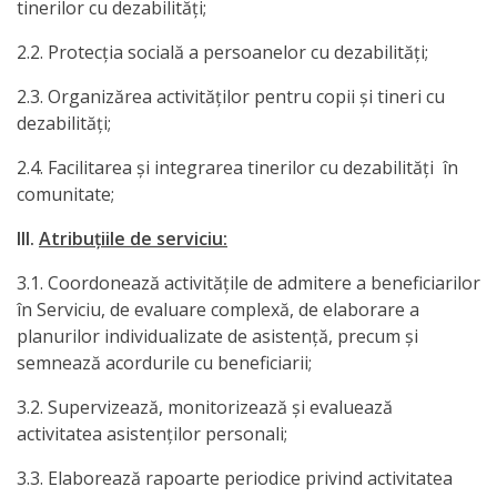
tinerilor cu dezabilităţi;
Anticorupție
2.2. Protecţia socială a persoanelor cu dezabilităţi;
Știri
2.3. Organizărea activităţilor pentru copii şi tineri cu
și
dezabilităţi;
Evenimente
2.4. Facilitarea şi integrarea tinerilor cu dezabilităţi în
comunitate;
Acte
III.
Atribuţiile de serviciu:
și
3.1. Coordonează activităţile de admitere a beneficiarilor
regulamente
în Serviciu, de evaluare complexă, de elaborare a
planurilor individualizate de asistenţă, precum şi
Legislație
semnează acordurile cu beneficiarii;
internațională
3.2. Supervizează, monitorizează şi evaluează
activitatea asistenţilor personali;
Legislație
3.3. Elaborează rapoarte periodice privind activitatea