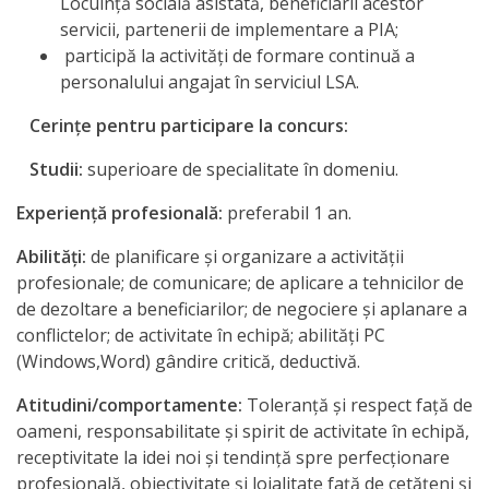
Locuință socială asistată, beneficiarii acestor
servicii, partenerii de implementare a PIA;
participă la activități de formare continuă a
personalului angajat în serviciul LSA.
Cerinţe pentru participare la concurs:
Studii:
superioare de specialitate în domeniu.
Experienţă profesională
:
preferabil 1 an.
Abilităţi
:
de planificare şi organizare a activităţii
profesionale; de comunicare; de aplicare a tehnicilor de
de dezoltare a beneficiarilor; de negociere şi aplanare a
conflictelor; de activitate în echipă; abilităţi PC
(Windows,Word) gândire critică, deductivă.
Atitudini/comportamente
:
Toleranţă şi respect faţă de
oameni, responsabilitate şi spirit de activitate în echipă,
receptivitate la idei noi şi tendinţă spre perfecţionare
profesională, obiectivitate şi loialitate faţă de cetăţeni şi