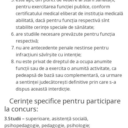
pentru exercitarea funcţiei publice, conform
a
certificatului medical eliberat de instituţia medicală
paginii
abilitată, dacă pentru funcţia respectivă sînt
stabilite cerinţe speciale de sănătate;
web
are studiile necesare prevăzute pentru funcţia
respectivă;
Contacte
nu are antecedente penale nestinse pentru
infracţiuni săvîrşite cu intenţie;
nu este privat de dreptul de a ocupa anumite
funcţii sau de a exercita o anumită activitate, ca
pedeapsă de bază sau complementară, ca urmare
a sentinţei judecătoreşti definitive prin care s-a
dispus această interdicţie.
Cerinţe specifice pentru participare
la concurs:
3.Studii –
superioare, asistență socială,
psihopedagogie, pedagogie, psihologie;