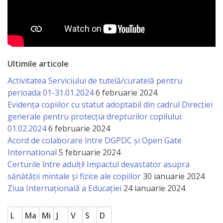
Ultimile articole
Activitatea Serviciului de tutelă/curatelă pentru
perioada 01-31.01.2024
6 februarie 2024
Evidența copiilor cu statut adoptabil din cadrul Direcției
generale pentru protecția drepturilor copilului:
01.02.2024
6 februarie 2024
Acord de colaborare între DGPDC și Open Gate
International
5 februarie 2024
Certurile între adulți! Impactul devastator asupra
sănătății mintale și fizice ale copiilor
30 ianuarie 2024
Ziua Internațională a Educației
24 ianuarie 2024
L
Ma
Mi
J
V
S
D