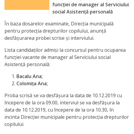
Orarul
funcţiei de manager al Serviciului
audienței
social Asistență personală
În baza dosarelor examinate, Direcţia municipală
Managementul
pentru protecţia drepturilor copilului, anunţă
instituției
desfăşurarea probei scrise şi interviului.
Lista candidaţilor admişi la concursul pentru ocuparea
Planuri
funcţiei vacante de manager al Serviciului social
de
Asistență personală:
activitate
Bacalu Ana;
Colomița Ana;
Parteneriate
Proba scrisă se va desfăşura la data de 10.12.2019 cu
începere de la ora 09.00, interviul se va desfăşura la
Proiecte
data de 10.12.2019, cu începere de la ora 10.30, în
incinta Direcţiei municipale pentru protecţia drepturilor
Rapoarte
copilului.
de