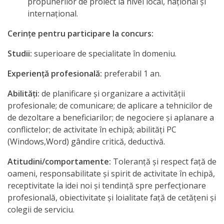
propunerilor de proiect la nivel local, naţional şi
internaţional.
Cerinţe pentru participare la concurs:
Studii:
superioare de specialitate în domeniu.
Experienţă profesională
:
preferabil 1 an.
Abilităţi
:
de planificare şi organizare a activităţii
profesionale; de comunicare; de aplicare a tehnicilor de
de dezoltare a beneficiarilor; de negociere şi aplanare a
conflictelor; de activitate în echipă; abilităţi PC
(Windows,Word) gândire critică, deductivă.
Atitudini/comportamente
:
Toleranţă şi respect faţă de
oameni, responsabilitate şi spirit de activitate în echipă,
receptivitate la idei noi şi tendinţă spre perfecţionare
profesională, obiectivitate şi loialitate faţă de cetăţeni şi
colegii de serviciu.