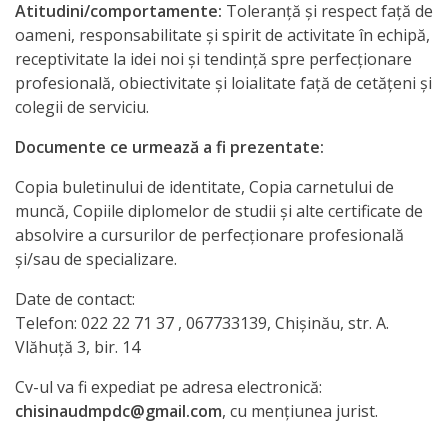
Atitudini/comportamente
:
Toleranţă şi respect faţă de
oameni, responsabilitate şi spirit de activitate în echipă,
receptivitate la idei noi şi tendinţă spre perfecţionare
profesională, obiectivitate şi loialitate faţă de cetăţeni şi
colegii de serviciu.
Documente ce urmează a fi prezentate:
Copia buletinului de identitate, Copia carnetului de
muncă, Copiile diplomelor de studii şi alte certificate de
absolvire a cursurilor de perfecţionare profesională
şi/sau de specializare.
Date de contact:
Telefon: 022 22 71 37 , 067733139, Chişinău, str. A.
Vlăhuţă 3, bir. 14
Cv-ul va fi expediat pe adresa electronică:
chisinaudmpdc@gmail.com
, cu menţiunea jurist.